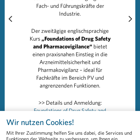
Fach- und Führungskräfte der
Industrie.
PHARMIG-Plattform Innovation
Der zweitägige englischsprachige
Kurs
„Foundations of Drug Safety
Innovationsbeschleuniger Daten &
and Pharmacovigilance“
bietet
Digitalisierung
einen praxisnahen Einstieg in die
Arzneimittelsicherheit und
Pharmakovigilanz – ideal für
Fachkräfte im Bereich PV und
Weitere Artikel, die Sie interessieren
angrenzenden Funktionen.
könnten:
>> Details und Anmeldung:
Was bringen innovative Therapien?
Foundations of Drug Safety and
Pharmacovigilance
Wir nutzen Cookies!
Mit Ihrer Zustimmung helfen Sie uns dabei, die Services und
Wertschöpfung durch Innovationen
Funktionen der Webseite zu verbessern, um Ihnen ein