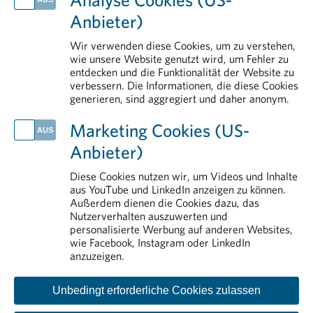
Handlungsbedarf für Europa: Arzneimittel als strategische Ressource stärken
Anbieter)
Neue Plattform stärkt Österreich im Wettbewerb um klinische Forschung
Klinische Forschung als Wachstumsmotor: Neue Daten belegen hohe Wertschöpfung für Österreich
Wir verwenden diese Cookies, um zu verstehen,
Medikamente kosten nicht nur, sondern schaffen vor allem Nutzen
wie unsere Website genutzt wird, um Fehler zu
entdecken und die Funktionalität der Website zu
EU will Arzneimittelproduktion in Europa stärken
verbessern. Die Informationen, die diese Cookies
generieren, sind aggregiert und daher anonym.
IM DETAIL
Pharmareferenten
Marketing Cookies (US-
Arzneimittelmarkt
Anbieter)
Erstattung von Arzneimitteln
Forschung & Entwicklung
Diese Cookies nutzen wir, um Videos und Inhalte
aus YouTube und LinkedIn anzeigen zu können.
Aus- und Weiterbildung
Außerdem dienen die Cookies dazu, das
Nutzerverhalten auszuwerten und
personalisierte Werbung auf anderen Websites,
wie Facebook, Instagram oder LinkedIn
anzuzeigen.
Unbedingt erforderliche Cookies zulassen