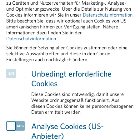
zu Geräten und Nutzerverhalten für Marketing-, Analyse-
und Optimierungszwecke. Über die Details zur Nutzung von
Cookies informieren wir Sie in unser
Datenschutzinformation
.
Bitte beachten Sie, dass wir optional auch Cookies von US-
amerikanischen Firmen zur Verfügung stellen. Nähere
Informationen dazu finden Sie in der
Datenschutzinformation
.
Sie können der Setzung aller Cookies zustimmen oder eine
selektive Auswahl treffen und diese in den Cookie-
Einstellungen auch nachträglich ändern.
PHARMIG ENTDECKEN
Unbedingt erforderliche
Mitgliedsunternehmen
Cookies
Legal & Compliance
Pharmakovigilanz
Diese Cookies sind notwendig, damit unsere
Arbeitsbereiche
Website ordnungsgemäß funktioniert. Aus
diesen Cookies können keine personenbezogenen
Rare Diseases
Daten ermittelt werden.
AKTUELLES
Analyse Cookies (US-
Fehlende Verankerung schwächt Patient:innenbeteiligung im Gesundheitssystem
Anbieter)
Mit gut vorbereiteter Reiseapotheke in einen entspannteren Urlaub