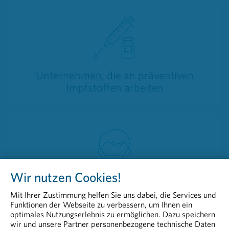
Unternehmen, die an präventiven
Impfstoffen arbeiten
Wir nutzen Cookies!
Weitere Beiträge der pharmazeutischen
Mit Ihrer Zustimmung helfen Sie uns dabei, die Services und
Industrie zur Bewältigung der
Funktionen der Webseite zu verbessern, um Ihnen ein
Coronavirus-Pandemie
optimales Nutzungserlebnis zu ermöglichen. Dazu speichern
wir und unsere Partner personenbezogene technische Daten