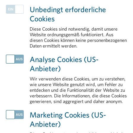
PHARMIG ENTDECKEN
Unbedingt erforderliche
Herstellung & Qualitätssicherung
Cookies
Politik
Kontakt
Diese Cookies sind notwendig, damit unsere
Health Data & Digital
Website ordnungsgemäß funktioniert. Aus
diesen Cookies können keine personenbezogenen
Patient Advocacy
Daten ermittelt werden.
AKTUELLES
Analyse Cookies (US-
Globaler Schlag gegen kriminelle Netzwerke im Arzneimittelhandel
Anbieter)
Europas klinische Forschung steht unter Druck
Impfen schützt in jedem Lebensabschnitt
Wir verwenden diese Cookies, um zu verstehen,
Medikamente kosten nicht nur, sondern schaffen vor allem Nutzen
wie unsere Website genutzt wird, um Fehler zu
entdecken und die Funktionalität der Website zu
DekarbPharm abgeschlossen: Praxisnahes Werkzeugset unterstützt Pharmaunternehmen bei der Dekarbonisierung
verbessern. Die Informationen, die diese Cookies
generieren, sind aggregiert und daher anonym.
IM DETAIL
Rund um die Pharmaindustrie
Marketing Cookies (US-
Arzneimittelsicherheit
Anbieter)
Pharmareferenten
Forschung & Entwicklung