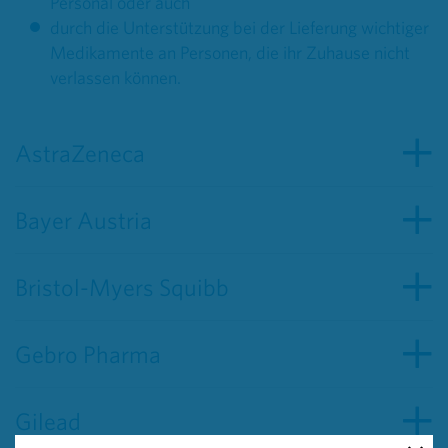
Personal oder auch
durch die Unterstützung bei der Lieferung wichtiger
Medikamente an Personen, die ihr Zuhause nicht
verlassen können.
AstraZeneca
Bayer Austria
Bristol-Myers Squibb
Gebro Pharma
Gilead