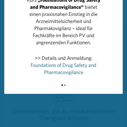
and Pharmacovigilance“
bietet
Diese Auflistung erhebt keinen Anspruch auf
einen praxisnahen Einstieg in die
Vollständigkeit, es werden Updates durchgeführt.
Arzneimittelsicherheit und
Pharmakovigilanz – ideal für
Fachkräfte im Bereich PV und
angrenzenden Funktionen.
Weitere Artikel, die Sie interessieren
könnten:
>> Details und Anmeldung:
Foundations of Drug Safety and
Pharmacovigilance
Unternehmen, die an medikamentösen
Therapien arbeiten