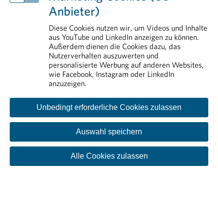
Arzneimittelsicherheit
Anbieter)
Erstattung von Arzneimitteln
Rund um die Pharmaindustrie
Diese Cookies nutzen wir, um Videos und Inhalte
aus YouTube und LinkedIn anzeigen zu können.
Aus- und Weiterbildung
Außerdem dienen die Cookies dazu, das
Nutzerverhalten auszuwerten und
personalisierte Werbung auf anderen Websites,
wie Facebook, Instagram oder LinkedIn
anzuzeigen.
Unbedingt erforderliche Cookies zulassen
Auswahl speichern
Kontakt
Impressum
Disclaimer
Datenschutzinformation
Cookie-Einstellungen
Alle Cookies zulassen
© PHARMIG | Verband der pharmazeutischen Industrie