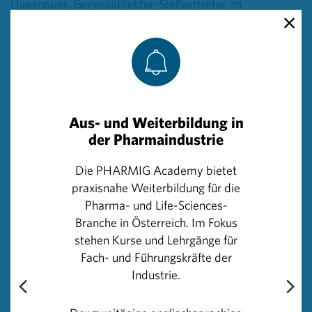
Hagenauer, Generaldirektor-Stellvertreter im
Hauptverband der österreichischen Sozialversicherung.
Mit dem diesjährigen Förderschwerpunkt unterstützen
die Sozialversicherung und die österreichische
Pharmawirtschaft die Umsetzung der österreichischen
Gesundheitsziele. Deren erklärtes Bestreben ist es, die
Aus- und Weiterbildung in
Lebensqualität der Bevölkerung zu erhöhen und den
der Pharmaindustrie
steigenden Anforderungen der Gesundheitsversorgung
gerecht zu werden.
Die PHARMIG Academy bietet
praxisnahe Weiterbildung für die
Einreichungen sind bis 31.8.2017 möglich. Mehr
Pharma- und Life-Sciences-
Informationen zur Einreichung unter pharmig.at oder
Branche in Österreich. Im Fokus
hauptverband.at.
stehen Kurse und Lehrgänge für
Fach- und Führungskräfte der
Industrie.
Über das Gremium: Gemeinsam mit dem
Hauptverband der Sozialversicherungsträger hat die
Pharmawirtschaft im Jahr 2011 das Gremium