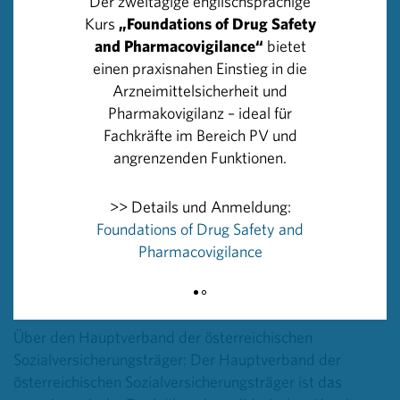
Der zweitägige englischsprachige
Gesundheitsziele – Gemeinsame Gesundheitsziele aus
Kurs
„Foundations of Drug Safety
dem Rahmen-Pharmavertrag gegründet. Seither wurden
and Pharmacovigilance“
bietet
bereits 63 Projekte mit insgesamt ca. 8 Mio. Euro
einen praxisnahen Einstieg in die
unterstützt. Das Gremium ist paritätisch besetzt und
Arzneimittelsicherheit und
vergibt in den folgenden zwei Jahren 2017 bis 2018
Pharmakovigilanz – ideal für
insgesamt weitere 4 Mio. Euro für Projekte, die der
Fachkräfte im Bereich PV und
Kindergesundheit und Prävention gewidmet sind. Die
angrenzenden Funktionen.
Mittel dafür stammen aus dem neuen Rahmen-
Pharmavertrag 2016-2018, der die Leistung eines
>> Details und Anmeldung:
Solidarbeitrages der Pharmawirtschaft an die
Foundations of Drug Safety and
Krankenkassen im Ausmaß von bis zu 285 Mio. Euro
Pharmacovigilance
inkl. des Beitrages für Gemeinsame Gesundheitsziele in
Höhe von 6,4 Mio. Euro bis Ende 2018 vorsieht.
Über den Hauptverband der österreichischen
Sozialversicherungsträger: Der Hauptverband der
österreichischen Sozialversicherungsträger ist das