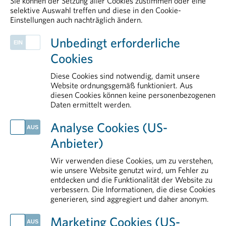
Sie können der Setzung aller Cookies zustimmen oder eine
selektive Auswahl treffen und diese in den Cookie-
Einstellungen auch nachträglich ändern.
PHARMIG ENTDECKEN
Unbedingt erforderliche
Arzneimittelzulassung
Cookies
Public Affairs und Market Access
Mitgliedsunternehmen
Diese Cookies sind notwendig, damit unsere
Politik
Website ordnungsgemäß funktioniert. Aus
diesen Cookies können keine personenbezogenen
Plasmaproteine
Daten ermittelt werden.
AKTUELLES
Analyse Cookies (US-
Rauchstopp als starker Hebel für Gesundheit und Versorgung
Anbieter)
Handlungsbedarf für Europa: Arzneimittel als strategische Ressource stärken
PHARMIG Daten & Fakten 2026
Wir verwenden diese Cookies, um zu verstehen,
Großeinsatz gegen gefälschte Arzneimittel
wie unsere Website genutzt wird, um Fehler zu
entdecken und die Funktionalität der Website zu
Life Sciences in Österreich: Der Standort braucht Rückenwind
verbessern. Die Informationen, die diese Cookies
generieren, sind aggregiert und daher anonym.
IM DETAIL
Transparenz
Marketing Cookies (US-