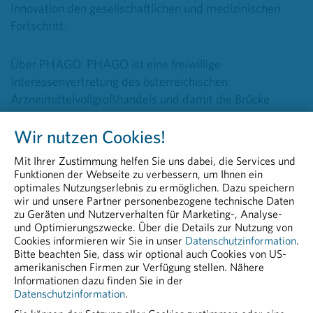
Innovation den gesellschaftlichen und medizinischen
Fortschritt.
Über PHAGO: PHAGO ist eine freiwillige
Interessenvertretung des österreichischen
Arzneimittelvollgroßhandels und damit die Brücke
zwischen Industrie und Apothekern. PHAGO vertritt
Wir nutzen Cookies!
konsequent die Prinzipien des Vollsortiments, der
Lieferfähigkeit und der Lieferbereitschaft. Unter einem
Mit Ihrer Zustimmung helfen Sie uns dabei, die Services und
vollständigen Sortiment ist die Lagerhaltung von
Funktionen der Webseite zu verbessern, um Ihnen ein
Arzneimitteln zu verstehen, die dem Apothekenbedarf
optimales Nutzungserlebnis zu ermöglichen. Dazu speichern
wir und unsere Partner personenbezogene technische Daten
entspricht. Damit garantiert der pharmazeutische
zu Geräten und Nutzerverhalten für Marketing-, Analyse-
Großhandel, dass der nationale Arzneimittelvorrat stets
und Optimierungszwecke. Über die Details zur Nutzung von
bereitgestellt werden kann und Arzneimittel vor Ort
Cookies informieren wir Sie in unser
Datenschutzinformation
.
Bitte beachten Sie, dass wir optional auch Cookies von US-
sind, wenn sie rasch benötigt werden.
amerikanischen Firmen zur Verfügung stellen. Nähere
Informationen dazu finden Sie in der
Datenschutzinformation
.