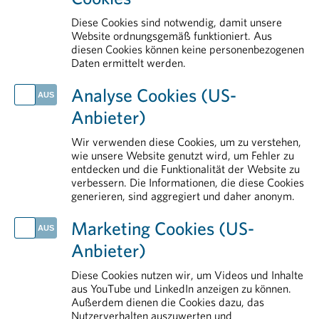
Arzneimittelzulassung
Diese Cookies sind notwendig, damit unsere
Legal & Compliance
Website ordnungsgemäß funktioniert. Aus
diesen Cookies können keine personenbezogenen
Rare Diseases
Daten ermittelt werden.
AKTUELLES
Analyse Cookies (US-
PHARMIG Daten & Fakten 2026
Anbieter)
Life Sciences in Österreich: Der Standort braucht Rückenwind
Europas Signale zum Schutz medizinischer Innovationen bleiben widersprüchlich
Wir verwenden diese Cookies, um zu verstehen,
Fehlende Verankerung schwächt Patient:innenbeteiligung im Gesundheitssystem
wie unsere Website genutzt wird, um Fehler zu
entdecken und die Funktionalität der Website zu
Großeinsatz gegen gefälschte Arzneimittel
verbessern. Die Informationen, die diese Cookies
generieren, sind aggregiert und daher anonym.
IM DETAIL
Transparenz
Marketing Cookies (US-
Rund um die Pharmaindustrie
Anbieter)
Pharmareferenten
Arzneimittelmarkt
Diese Cookies nutzen wir, um Videos und Inhalte
aus YouTube und LinkedIn anzeigen zu können.
Forschung & Entwicklung
Außerdem dienen die Cookies dazu, das
Nutzerverhalten auszuwerten und