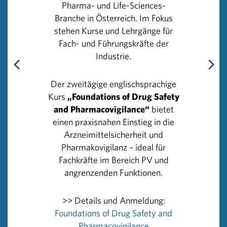
umgesetzt: Seit April 2025 profitieren sogenannte
Pharma- und Life-Sciences-
mononationale Studien – also klinische Prüfungen, die
Branche in Österreich. Im Fokus
zunächst ausschließlich in Österreich beantragt werden
stehen Kurse und Lehrgänge für
– von deutlich verkürzten Genehmigungsfristen. Die
Fach- und Führungskräfte der
Verfahrensdauer wurde von bisher 65 auf 30 Tage
Industrie.
reduziert. Darüber hinaus sorgen gut abgestimmte
Prozesse zwischen Behörden und Ethikkommissionen,
Der zweitägige englischsprachige
sowie klar strukturierte Anforderungen für mehr
Kurs
„Foundations of Drug Safety
Effizienz. „Diese Maßnahmen zeigen, dass schnellere
and Pharmacovigilance“
bietet
und schlankere Verfahren möglich sind, ohne Abstriche
einen praxisnahen Einstieg in die
bei Qualität oder Sicherheit zu machen. Gleichzeitig
Arzneimittelsicherheit und
braucht es im internationalen Wettbewerb um
Pharmakovigilanz – ideal für
Forschung und Innovation weitere Reformen und
Fachkräfte im Bereich PV und
deutlich mehr Tempo“, so Herzog.
angrenzenden Funktionen.
In Österreich sind dafür zusätzliche operative
>> Details und Anmeldung:
Verbesserungen dringend erforderlich, und zwar über
Foundations of Drug Safety and
das Genehmigungsverfahren hinaus. Dazu zählt
Pharmacovigilance