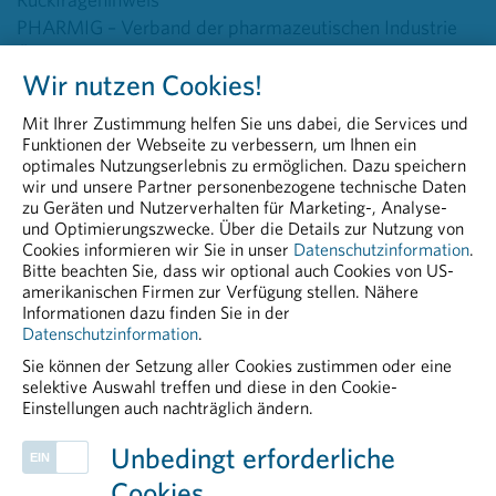
PHARMIG – Verband der pharmazeutischen Industrie
Österreichs
Wir nutzen Cookies!
Head of Communications & PR
Peter Richter, BA MA MBA
Mit Ihrer Zustimmung helfen Sie uns dabei, die Services und
+43 664 8860 5264
Funktionen der Webseite zu verbessern, um Ihnen ein
peter.richter@pharmig.at
optimales Nutzungserlebnis zu ermöglichen. Dazu speichern
wir und unsere Partner personenbezogene technische Daten
zu Geräten und Nutzerverhalten für Marketing-, Analyse-
20260519 Europas klinische Forschung steht unter
und Optimierungszwecke. Über die Details zur Nutzung von
Druck
Cookies informieren wir Sie in unser
Datenschutzinformation
.
Bitte beachten Sie, dass wir optional auch Cookies von US-
PDF - 173,57 KB
amerikanischen Firmen zur Verfügung stellen. Nähere
Informationen dazu finden Sie in der
Datenschutzinformation
.
Sie können der Setzung aller Cookies zustimmen oder eine
selektive Auswahl treffen und diese in den Cookie-
Einstellungen auch nachträglich ändern.
PHARMIG ENTDECKEN
Unbedingt erforderliche
Plasmaproteine
Cookies
Positionen der pharmazeutischen Industrie zur Standortstärkung