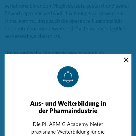
verfahrensführenden Mitgliedstaats gestärkt und seiner
Bewertung mehr Verbindlichkeit eingeräumt werden.
Hinzu kommt, dass auch die operative Funktionalität
des zentralen, europaweiten IT-Systems noch deutlich
verbessert werden muss.
Um europäische Genehmigungsverfahren zu
beschleunigen, wurde Anfang dieses Jahres das
Pilotprojekt FAST EU gestartet, an dem nahezu alle EU-
und EWR-Staaten beteiligt sind. Ziel ist es,
multinationale, klinische Studien künftig innerhalb von
70 statt bisher 110 Tagen zu genehmigen, unter
anderem durch eine stärkere gegenseitige Anerkennung
Aus- und Weiterbildung in
der Bewertungen. Österreich war an der Entwicklung
der Pharmaindustrie
dieser Initiative maßgeblich beteiligt.
Die PHARMIG Academy bietet
Auch national wurden zuletzt Verbesserungen
praxisnahe Weiterbildung für die