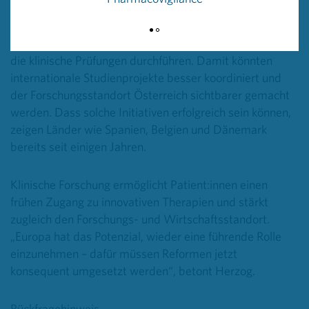
insbesondere die Einrichtung einer österreichweiten
zentralen Anlaufstelle für Unternehmen,
Forschungseinrichtungen und andere Organisationen,
die klinische Prüfungen durchführen. Damit könnten
internationale Studienprojekte besser koordiniert und
der Forschungsstandort Österreich sichtbarer gemacht
werden. Dass solche Initiativen erfolgreich sein können,
zeigen Länder wie Spanien, Belgien und Dänemark
bereits seit einigen Jahren.
Klinische Forschung ermöglicht Patient:innen einen
frühen Zugang zu innovativen Therapien und stärkt
zugleich den Forschungs- und Wirtschaftsstandort.
„Europa hat das Potenzial, wieder eine führende Rolle
einzunehmen – dafür müssen Reformen jetzt
konsequent umgesetzt werden“, betont Herzog.
Rückfragehinweis