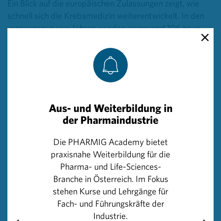
Ein Blick auf die europäischen Zulassungen zeigt, wie
schnell sich die Krebsmedizin weiterentwickelt. In den
vergangenen vier Jahren wurden insgesamt 106 neue
Krebsmedikamente zugelassen bzw. von der
Europäischen Arzneimittelagentur EMA zur Zulassung
empfohlen. Davon entfielen 18 auf das Jahr 2025,
darunter Produkte, die Wirkstoffe gezielt zu Tumorzellen
bringen, wichtige Signalwege in Krebszellen hemmen
oder das Immunsystem gentechnisch verstärken.
Aus- und Weiterbildung in
Weltweit befinden sich derzeit mehr als 2.000
der Pharmaindustrie
onkologische Wirkstoffe in der Pipeline.
Die PHARMIG Academy bietet
Welche Auswirkungen die beständige Entwicklung neuer
praxisnahe Weiterbildung für die
Krebstherapien für Betroffene in Österreich hat, lässt
Pharma- und Life-Sciences-
sich an den neuesten Überlebensdaten klar
Branche in Österreich. Im Fokus
erkennen.
Die relative Fünfjahresüberlebensrate liegt
stehen Kurse und Lehrgänge für
laut Statistik Austria inzwischen bei 63 Prozent und
Fach- und Führungskräfte der
damit zwei Prozentpunkte höher als in der
Industrie.