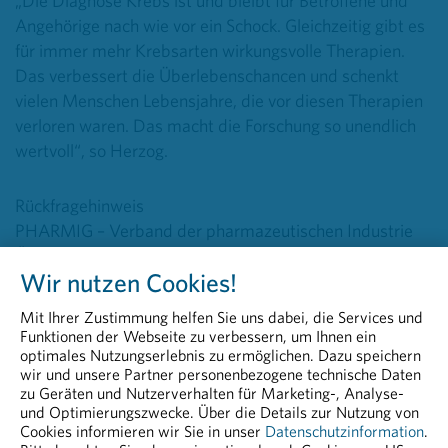
„Die Diagnose Krebs ist und bleibt für Betroffene und
Angehörige nach wie vor ein Schock. Gleichzeitig gibt es
für immer mehr Krebsarten wirkungsvolle Therapien.
Das verbessert die Überlebenschancen und schenkt
vielen Menschen Lebensjahre, die vor diesen Therapien
verloren waren. Das macht die Forschung so unendlich
wertvoll“, so Herzog.
Rückfragehinweis
PHARMIG – Verband der pharmazeutischen Industrie
Österreichs
Wir nutzen Cookies!
Head of Communication & PR
Peter Richter, BA MA MBA
Mit Ihrer Zustimmung helfen Sie uns dabei, die Services und
+43 664 8860 5264
Funktionen der Webseite zu verbessern, um Ihnen ein
peter.richter@pharmig.at
optimales Nutzungserlebnis zu ermöglichen. Dazu speichern
wir und unsere Partner personenbezogene technische Daten
zu Geräten und Nutzerverhalten für Marketing-, Analyse-
20260202 Moderne Krebsmedizin Verbessert
und Optimierungszwecke. Über die Details zur Nutzung von
Krankheitsprognosen Von Betroffenen
Cookies informieren wir Sie in unser
Datenschutzinformation
.