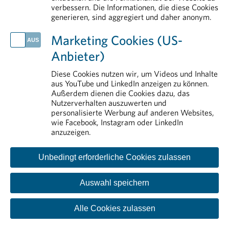
verbessern. Die Informationen, die diese Cookies
generieren, sind aggregiert und daher anonym.
IM DETAIL
Arzneimittelmarkt
Marketing Cookies (US-
Arzneimittelsicherheit
Anbieter)
Transparenz
Erstattung von Arzneimitteln
Diese Cookies nutzen wir, um Videos und Inhalte
aus YouTube und LinkedIn anzeigen zu können.
Pharmareferenten
Außerdem dienen die Cookies dazu, das
Nutzerverhalten auszuwerten und
personalisierte Werbung auf anderen Websites,
wie Facebook, Instagram oder LinkedIn
anzuzeigen.
Unbedingt erforderliche Cookies zulassen
Auswahl speichern
Kontakt
Impressum
Disclaimer
Datenschutzinformation
Cookie-Einstellungen
Alle Cookies zulassen