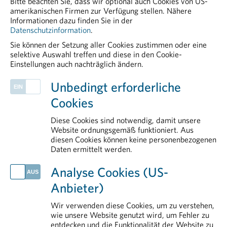
Bitte beachten Sie, dass wir optional auch Cookies von US-
PDF - 39,72 KB
amerikanischen Firmen zur Verfügung stellen. Nähere
Informationen dazu finden Sie in der
Datenschutzinformation
.
Sie können der Setzung aller Cookies zustimmen oder eine
selektive Auswahl treffen und diese in den Cookie-
Einstellungen auch nachträglich ändern.
PHARMIG ENTDECKEN
Unbedingt erforderliche
European & International Affairs
Cookies
PHARMIG-Verhaltenscodex
Arzneimittelzulassung
Diese Cookies sind notwendig, damit unsere
Public Affairs und Market Access
Website ordnungsgemäß funktioniert. Aus
diesen Cookies können keine personenbezogenen
Arbeitsbereiche
Daten ermittelt werden.
AKTUELLES
Analyse Cookies (US-
EU-Abwasserrichtlinie: fundierte Datengrundlage als Voraussetzung für Umsetzung
Anbieter)
Globaler Schlag gegen kriminelle Netzwerke im Arzneimittelhandel
EU-Umweltpolitik: Balanceakt mit Folgen für Versorgungssicherheit und Standort Europa
Wir verwenden diese Cookies, um zu verstehen,
Life Sciences in Österreich: Der Standort braucht Rückenwind
wie unsere Website genutzt wird, um Fehler zu
entdecken und die Funktionalität der Website zu
EU will Arzneimittelproduktion in Europa stärken