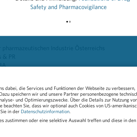
t aber immer auch dem Schutze jener, die nicht geimp
Safety and Pharmacovigilance
 der
Website der EMA
.
pharmazeutischen Industrie Österreichs
s & PR
MBA
g.at
ns dabei, die Services und Funktionen der Webseite zu verbessern,
 Dazu speichern wir und unsere Partner personenbezogene technis
nalyse- und Optimierungszwecke. Über die Details zur Nutzung von 
tte beachten Sie, dass wir optional auch Cookies von US-amerikanis
t für die Zulassung des ersten COVID-19 Impfstoffs f
Sie in der
Datenschutzinformation
.
ies zustimmen oder eine selektive Auswahl treffen und diese in den