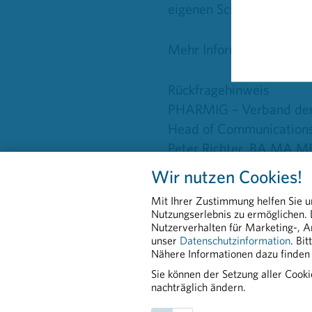
eigenen Schutz, sie dien
Mehr Informationen auf
Rückfragehinweis
PHARMIG – Verband der 
Head of Communication
Peter Richter, BA MA 
Tel. 01/40 60 290-20
Wir nutzen Cookies!
peter.richter@pharmi
Mit Ihrer Zustimmung helfen Sie u
pharmig.at
Nutzungserlebnis zu ermöglichen.
Nutzerverhalten für Marketing-, A
unser
Datenschutzinformation
. Bi
20201221 Grünes Lich
Nähere Informationen dazu finden 
PDF - 38,45 KB
Sie können der Setzung aller Cook
nachträglich ändern.