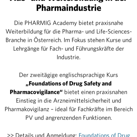
Pharmaindustrie
fstoffe wird nun so rasch als möglich geschehen. Wie
st 10.000 Impfstoff-Dosen, die nun alsbald entlang de
Die PHARMIG Academy bietet praxisnahe
icht werden. Gestartet wird mit Impfungen für Mensc
Weiterbildung für die Pharma- und Life-Sciences-
esundheitspersonal und in Hochrisikogruppen. „Es mus
Branche in Österreich. Im Fokus stehen Kurse und
n, gleich zu Beginn geimpft werden können. Über das 
Lehrgänge für Fach- und Führungskräfte der
ulassung weiterer Impfstoffe werden jedoch ausreiche
Industrie.
erzog.
Der zweitägige englischsprachige Kurs
n, Behörden und Regierung setzen nun alles daran, um d
„Foundations of Drug Safety and
e möglichst hohe Durchimpfungsrate zu schaffen und 
Pharmacovigilance“
bietet einen praxisnahen
ungen hintanzuhalten. Es geht jetzt auch darum, dass
Einstieg in die Arzneimittelsicherheit und
nehmen. Herzog appelliert an die Bevölkerung: „Denke
Pharmakovigilanz – ideal für Fachkräfte im Bereich
 jene, die sich zum Beispiel aus gesundheitlichen Gr
PV und angrenzenden Funktionen.
as Jahr 2020 hat bereits zu vielen Menschen das Lebe
Auswirkungen mit sich gebracht. Eine Entscheidung fü
>> Details und Anmeldung:
Foundations of Drug