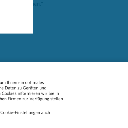
ft werden können.“
 um Ihnen ein optimales
che Daten zu Geräten und
Cookies informieren wir Sie in
chen Firmen zur Verfügung stellen.
ür die EU-27
 Cookie-Einstellungen auch