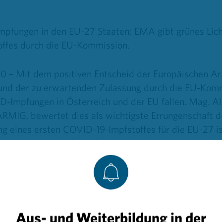
Impfungen in den EU-27 Staaten: EMA gibt grünes Lich
ffes durch die EU-Kommission.
0 – Mit dem positiven Entscheid der Europäischen A
und der zu erwartenden Zulassung durch die EU-Komm
ID-Impfungen in Österreich und der EU fallen. Mag. A
RMIG, bewertet dies als wichtigste Errungenschaft d
ng eines ersten COVID-19-Impfstoffes für die EU-27 i
ilensteine zur Bekämpfung der Pandemie erreicht. Jetz
ndheitlichen, gesellschaftlichen und wirtschaftliche
lassung nach nicht einmal einem Jahr erfolgen konnte,
n Zusammenarbeit der pharmazeutischen Industrie un
Anfang Jänner folgen Beratungen des zuständigen Au
r Impfstoffkandidaten.
Aus- und Weiterbildung in der