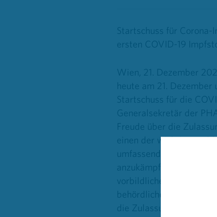
Startschuss für Corona-
ersten COVID-19 Impfsto
Wien, 21. Dezember 202
heute am 21. Dezember 
Startschuss für die COV
Generalsekretär der PHA
Freude über die Zulassu
einen der wichtigsten Me
umfassend gegen die gesu
anzukämpfen. Dass die Zu
vorbildlichen weltweite
behördlichen Abläufe.“ 
die Zulassungen weitere
urch die