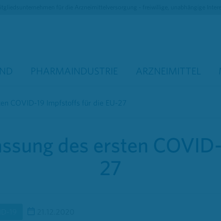
tgliedsunternehmen für die Arzneimittelversorgung - freiwillige, unabhängige Inter
AND
PHARMAINDUSTRIE
ARZNEIMITTEL
sten COVID-19 Impfstoffs für die EU-27
lassung des ersten COVID-1
27
ID-19
21.12.2020