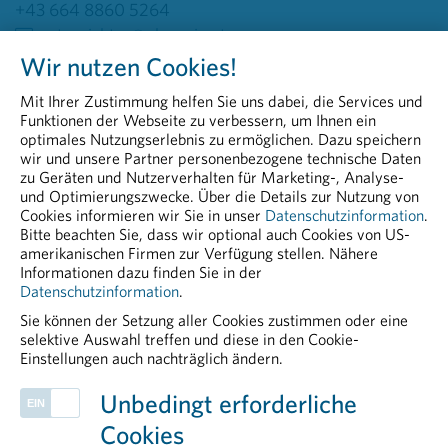
+43 664 8860 5264
peter.richter@pharmig.at
Wir nutzen Cookies!
20260519 Handlungsbedarf für Europa_Arzneimittel
Mit Ihrer Zustimmung helfen Sie uns dabei, die Services und
als strategische Ressource stärken
Funktionen der Webseite zu verbessern, um Ihnen ein
PDF - 107,05 KB
optimales Nutzungserlebnis zu ermöglichen. Dazu speichern
wir und unsere Partner personenbezogene technische Daten
PHARMIG Panel Gesundheit und
zu Geräten und Nutzerverhalten für Marketing-, Analyse-
Sicherheitspolitik_Europa-Forum Wachau_Foto David
und Optimierungszwecke. Über die Details zur Nutzung von
Mihailescu
Cookies informieren wir Sie in unser
Datenschutzinformation
.
Bitte beachten Sie, dass wir optional auch Cookies von US-
JPG - 609,01 KB
amerikanischen Firmen zur Verfügung stellen. Nähere
Informationen dazu finden Sie in der
Datenschutzinformation
.
Sie können der Setzung aller Cookies zustimmen oder eine
selektive Auswahl treffen und diese in den Cookie-
Einstellungen auch nachträglich ändern.
PHARMIG ENTDECKEN
Unbedingt erforderliche
Arzneimittelzulassung
Cookies
Mitgliedsunternehmen