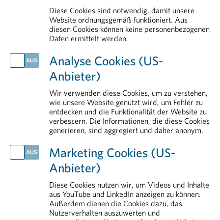
Public Affairs und Market Access
Diese Cookies sind notwendig, damit unsere
Legal & Compliance
Website ordnungsgemäß funktioniert. Aus
diesen Cookies können keine personenbezogenen
Positionen der pharmazeutischen Industrie zur Standortstärkung
Daten ermittelt werden.
AKTUELLES
Analyse Cookies (US-
EU-Abwasserrichtlinie: fundierte Datengrundlage als Voraussetzung für Umsetzung
Anbieter)
Handlungsbedarf für Europa: Arzneimittel als strategische Ressource stärken
Ein Vierteljahrhundert Innovation und Perspektiven für Menschen mit seltenen Erkrankungen
Wir verwenden diese Cookies, um zu verstehen,
Europas klinische Forschung steht unter Druck
wie unsere Website genutzt wird, um Fehler zu
entdecken und die Funktionalität der Website zu
Life Sciences in Österreich: Der Standort braucht Rückenwind
verbessern. Die Informationen, die diese Cookies
generieren, sind aggregiert und daher anonym.
IM DETAIL
Erstattung von Arzneimitteln
Marketing Cookies (US-
Aus- und Weiterbildung
Anbieter)
Arzneimittelsicherheit
Rund um das Arzneimittel
Diese Cookies nutzen wir, um Videos und Inhalte
aus YouTube und LinkedIn anzeigen zu können.
Arzneimittelmarkt
Außerdem dienen die Cookies dazu, das
Nutzerverhalten auszuwerten und