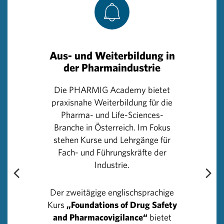
Wettbewerb bei der Gewinnung und Bindung von
Talenten unter Druck steht. So führen etwa zu hohe
Hürden für den Zuzug von Fachkräften zur Schwächung
des Standorts bzw. sieht man auch
Aus- und Weiterbildung in
Abwanderungstendenzen aus Österreich in einzelnen
der Pharmaindustrie
Bereichen.
Die PHARMIG Academy bietet
Einig war sich das Podium, dass Innovation nicht
praxisnahe Weiterbildung für die
vollständig steuerbar ist, sondern ein leistungsfähiges
Pharma- und Life-Sciences-
Umfeld braucht. Entscheidend sind ausreichend
Branche in Österreich. Im Fokus
Finanzierung, starke Forschungsnetzwerke und ein
stehen Kurse und Lehrgänge für
funktionierender Kapitalmarkt, um eine kritische Masse
Fach- und Führungskräfte der
an Ideen und Unternehmen zu ermöglichen.
Industrie.
Auch auf politischer Ebene wurde Handlungsbedarf
Der zweitägige englischsprachige
gesehen. Gefordert wurden vereinfachte
Kurs
„Foundations of Drug Safety
Rahmenbedingungen, schnellere Prozesse beim Zugang
and Pharmacovigilance“
bietet