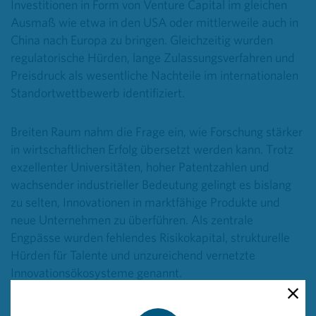
Investitionen in Form von Venture Capital im gleichen
Ausmaß wie etwa in den USA oder mittlerweile auch in
China nach Europa zu bringen. Gleichzeitig wurden
regulatorische Hürden, lange Zulassungsverfahren und
Preisdruck als wesentliche Nachteile im internationalen
Standortwettbewerb identifiziert.
Breiten Raum nahm die Frage ein, wie Forschung stärker
in wirtschaftlichen Erfolg übersetzt werden kann. Trotz
exzellenter Universitäten, hoher Patentzahlen und
wachsender industrieller Bedeutung gelingt es bislang
zu selten, Innovationen in marktfähige Produkte und
neue Unternehmen zu überführen. Als zentrale
Engpässe wurden fehlendes Risikokapital, strukturelle
Hürden für Talente und unzureichend vernetzte
Innovationsökosysteme genannt.
Zudem wurde deutlich, dass Europa im internationalen