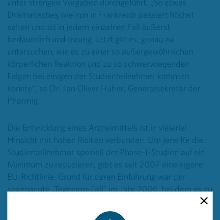
unter strengen Vorgaben durchgeführt. „So etwas
Dramatisches wie nun in Frankreich passiert höchst
selten und ist in jedem einzelnen Fall äußerst
bedauerlich und traurig. Jetzt gilt es, genau zu
untersuchen, wie es zu einer so außergewöhnlichen
körperlichen Reaktion und zu so schwerwiegenden
Folgen bei einigen der Studienteilnehmer kommen
konnte“, so Dr. Jan Oliver Huber, Generalsekretär der
Pharmig.
Die Entwicklung eines Arzneimittels ist in vielerlei
Hinsicht mit hohen Risiken verbunden. Um jene für die
Studienteilnehmer speziell der Phase-I-Studien auf ein
Minimum zu reduzieren, gibt es seit 2007 eine eigene
EU-Richtlinie. Grund für deren Einführung war der
sogenannte „Tegenero-Fall“ im Jahr 2006, bei dem es zu
einem Multiorganversagen mehrerer Studienteilnehmer
kam, wobei es aber keine Todesopfer gab.