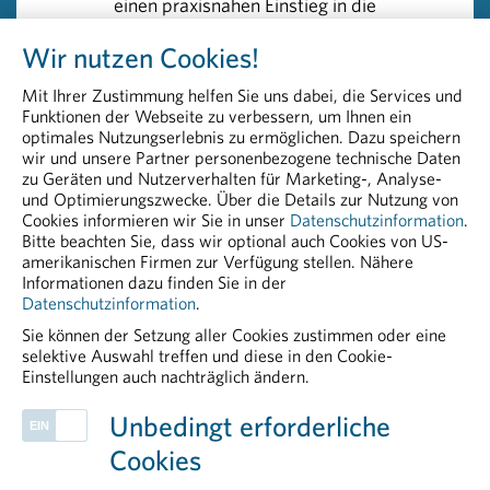
einen praxisnahen Einstieg in die
unterschiedlicher Phasen, allein in Österreich sind es
Arzneimittelsicherheit und
Wir nutzen Cookies!
über 500 klinische Studien mit mehr als 6000
Pharmakovigilanz – ideal für
Teilnehmern. Dazu Huber: „Dank der Bereitschaft dieser
Fachkräfte im Bereich PV und
Mit Ihrer Zustimmung helfen Sie uns dabei, die Services und
Freiwilligen können laufend neue Medikamente
angrenzenden Funktionen.
Funktionen der Webseite zu verbessern, um Ihnen ein
entwickelt werden, um bei vielen Patienten Leid zu
optimales Nutzungserlebnis zu ermöglichen. Dazu speichern
wir und unsere Partner personenbezogene technische Daten
verringern und bei schweren Erkrankungen neue
>> Details und Anmeldung:
zu Geräten und Nutzerverhalten für Marketing-, Analyse-
Hoffnung zu geben. Dabei wird von allen Beteiligten
und Optimierungszwecke. Über die Details zur Nutzung von
Foundations of Drug Safety and
alles dazu getan, die Gefahr für die Teilnehmer einer
Cookies informieren wir Sie in unser
Datenschutzinformation
.
Pharmacovigilance
Bitte beachten Sie, dass wir optional auch Cookies von US-
klinischen Studie möglichst gering zu halten.“
amerikanischen Firmen zur Verfügung stellen. Nähere
Informationen dazu finden Sie in der
Datenschutzinformation
.
Sie können der Setzung aller Cookies zustimmen oder eine
selektive Auswahl treffen und diese in den Cookie-
Einstellungen auch nachträglich ändern.
PHARMIG ENTDECKEN
Unbedingt erforderliche
Plasmaproteine
Cookies
Arzneimittelzulassung
Communications