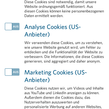
Diese Cookies sind notwendig, damit unsere
European & International Affairs
Website ordnungsgemäß funktioniert. Aus
diesen Cookies können keine personenbezogenen
Über uns
Daten ermittelt werden.
AKTUELLES
Analyse Cookies (US-
PHARMIG info 1 2026
Anbieter)
Rauchstopp als starker Hebel für Gesundheit und Versorgung
Tag der Weltgesundheit: nicht ohne Medikamente
Wir verwenden diese Cookies, um zu verstehen,
Fehlende Verankerung schwächt Patient:innenbeteiligung im Gesundheitssystem
wie unsere Website genutzt wird, um Fehler zu
entdecken und die Funktionalität der Website zu
EU-Abwasserrichtlinie: fundierte Datengrundlage als Voraussetzung für Umsetzung
verbessern. Die Informationen, die diese Cookies
generieren, sind aggregiert und daher anonym.
IM DETAIL
Rund um die Pharmaindustrie
Marketing Cookies (US-
Pharmareferenten
Anbieter)
Rund um das Arzneimittel
Transparenz
Diese Cookies nutzen wir, um Videos und Inhalte
aus YouTube und LinkedIn anzeigen zu können.
Forschung & Entwicklung
Außerdem dienen die Cookies dazu, das
Nutzerverhalten auszuwerten und
personalisierte Werbung auf anderen Websites,