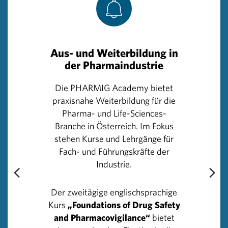
Aufgrund der Richtlinie basiert jede Phase-I-Studie auf
einer tiefgreifenden Risikoanalyse, um Hoch-Risiko-
Produkte einzustufen und entsprechende Maßnahmen
Aus- und Weiterbildung in
zu setzen. Eine wesentliche Neuerung war damals, dass
der Pharmaindustrie
nicht mehreren Probanden gleichzeitig die neue
Substanz verabreicht werden darf. Darüber hinaus muss
Die PHARMIG Academy bietet
für jeden einzelnen Studienteilnehmer in einer frühen
praxisnahe Weiterbildung für die
Phase ein engmaschiges, diagnostisches Monitoring
Pharma- und Life-Sciences-
gewährleistet sein und eine intensivmedizinische
Branche in Österreich. Im Fokus
Notfallversorgung bereitstehen. Für jede Studie ist die
stehen Kurse und Lehrgänge für
Zustimmung der zuständigen nationalen Behörde und
Fach- und Führungskräfte der
der Ethik-Kommissionen nötig. Die Teilnehmer müssen
Industrie.
zudem umfassend über die geplante Studie und über
mögliche Risiken informiert werden, bevor sie
Der zweitägige englischsprachige
einwilligen.
Kurs
„Foundations of Drug Safety
and Pharmacovigilance“
bietet
Derzeit laufen europaweit etwa 8000 Studien