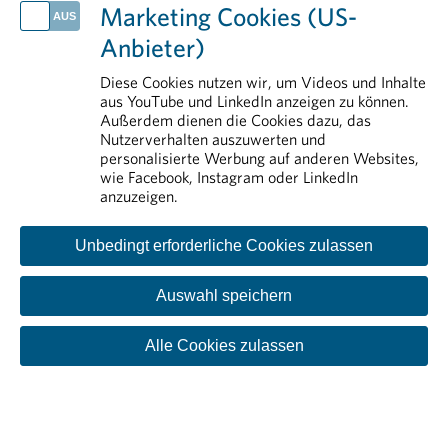
Erstattung von Arzneimitteln
Marketing Cookies (US-
Arzneimittelsicherheit
Anbieter)
Rund um das Arzneimittel
Aus- und Weiterbildung
Diese Cookies nutzen wir, um Videos und Inhalte
aus YouTube und LinkedIn anzeigen zu können.
Transparenz
Außerdem dienen die Cookies dazu, das
Nutzerverhalten auszuwerten und
personalisierte Werbung auf anderen Websites,
wie Facebook, Instagram oder LinkedIn
anzuzeigen.
Unbedingt erforderliche Cookies zulassen
Auswahl speichern
Kontakt
Impressum
Disclaimer
Datenschutzinformation
Cookie-Einstellungen
Alle Cookies zulassen