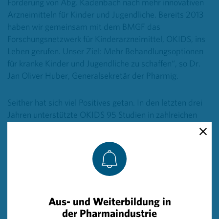
Forderung von Abg. Kadenbach nach mehr innovativen
Arzneimitteln für Kinder und Jugendliche. Bereits 2013
haben wir gemeinsam mit dem BMGF das
Forschungsnetzwerk für Kinderarzneimittel, OKIDS, ins
Leben gerufen. Unser Ziel: Mehr Behandlungsoptionen
für kranke Kinder und Jugendliche zu schaffen“, so Dr.
Jan Oliver Huber, Generalsekretär der Pharmig.
Seither hat sich viel Positives getan. In den letzten drei
Jahren unterstützte OKIDS 95 Studien in zahlreichen
Indikationen, überwiegend im Bereich der Seltenen
Erkrankungen und in der Kinderkrebsforschung. OKIDS
ist Mitglied beim ‚European Network of Paediatric
Research‘ bei der Europäischen Arzneimittelagentur
EMA (EnprEMA) und so Teil eines europäischen
Netzwerkes. „OKIDS gilt damit international als erste
Anlaufstelle in Österreich für Arzneimittelstudien mit
Aus- und Weiterbildung in
der Pharmaindustrie
Kindern. Mit dem St. Anna Kinderspital haben wir