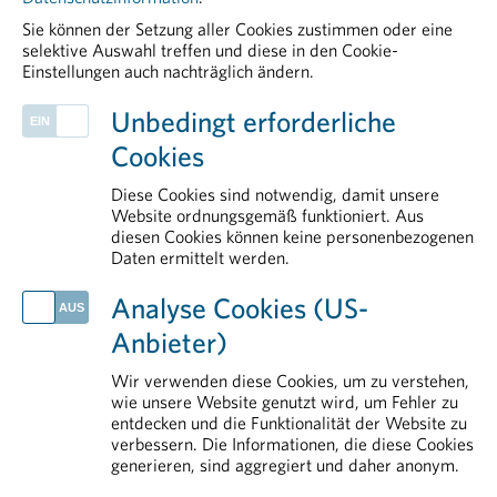
>> Details und Anmeldung:
Sie können der Setzung aller Cookies zustimmen oder eine
Foundations of Drug Safety and
selektive Auswahl treffen und diese in den Cookie-
Einstellungen auch nachträglich ändern.
Pharmacovigilance
PHARMIG ENTDECKEN
Unbedingt erforderliche
Rare Diseases
Cookies
Communications
Health Data & Digital
Diese Cookies sind notwendig, damit unsere
Legal & Compliance
Website ordnungsgemäß funktioniert. Aus
diesen Cookies können keine personenbezogenen
Patient Advocacy
Daten ermittelt werden.
AKTUELLES
Analyse Cookies (US-
Großeinsatz gegen gefälschte Arzneimittel
Anbieter)
Globaler Schlag gegen kriminelle Netzwerke im Arzneimittelhandel
Ein Vierteljahrhundert Innovation und Perspektiven für Menschen mit seltenen Erkrankungen
Wir verwenden diese Cookies, um zu verstehen,
DekarbPharm abgeschlossen: Praxisnahes Werkzeugset unterstützt Pharmaunternehmen bei der Dekarbonisierung
wie unsere Website genutzt wird, um Fehler zu
entdecken und die Funktionalität der Website zu
Klinische Forschung als Wachstumsmotor: Neue Daten belegen hohe Wertschöpfung für Österreich
verbessern. Die Informationen, die diese Cookies
generieren, sind aggregiert und daher anonym.
IM DETAIL