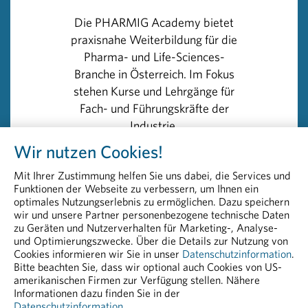
hierzulande außerdem ein Zentrum, das europaweit
Die PHARMIG Academy bietet
federführend an der Erforschung neuer
praxisnahe Weiterbildung für die
Behandlungsoptionen von Krebs bei Kindern und
Pharma- und Life-Sciences-
Jugendlichen beteiligt ist“, sagt Huber.
Branche in Österreich. Im Fokus
stehen Kurse und Lehrgänge für
Generell sind Studien zur Entwicklung von Arzneimittel
Fach- und Führungskräfte der
für Kinder vor allem aufgrund niedriger Patientenzahlen
Industrie.
schwierig durchzuführen. Viele Eltern stehen
Wir nutzen Cookies!
Arzneimittelstudien zudem oft skeptisch gegenüber.
Der zweitägige englischsprachige
„Hier versuchen wir mit Aufklärung entgegen zu wirken.
Mit Ihrer Zustimmung helfen Sie uns dabei, die Services und
Kurs
„Foundations of Drug Safety
Denn Kinder, die an klinischen Studien teilnehmen,
Funktionen der Webseite zu verbessern, um Ihnen ein
and Pharmacovigilance“
bietet
werden medizinisch intensiv überwacht“, erläutert
optimales Nutzungserlebnis zu ermöglichen. Dazu speichern
einen praxisnahen Einstieg in die
wir und unsere Partner personenbezogene technische Daten
Huber. Ein wesentlicher Vorteil ist außerdem, dass sie
zu Geräten und Nutzerverhalten für Marketing-, Analyse-
Arzneimittelsicherheit und
früh Zugang zu innovativen Therapien erhalten – bevor
und Optimierungszwecke. Über die Details zur Nutzung von
Pharmakovigilanz – ideal für
diese schließlich nach erfolgter Zulassung allen jungen
Cookies informieren wir Sie in unser
Datenschutzinformation
.
Fachkräfte im Bereich PV und
Bitte beachten Sie, dass wir optional auch Cookies von US-
Patientinnen und Patienten zugutekommen können.
amerikanischen Firmen zur Verfügung stellen. Nähere
angrenzenden Funktionen.
Informationen dazu finden Sie in der
Datenschutzinformation
.