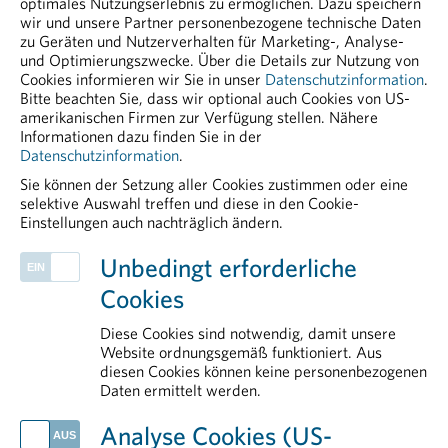
es ein persönliches Anliegen ist, dem Thema Gesundheit
optimales Nutzungserlebnis zu ermöglichen. Dazu speichern
Fach- und Führungskräfte der
wir und unsere Partner personenbezogene technische Daten
einen zentralen Stellenwert in der Gesellschaft
Industrie.
zu Geräten und Nutzerverhalten für Marketing-, Analyse-
zukommen zu lassen. Dies zeichne ihn laut Munte auch
und Optimierungszwecke. Über die Details zur Nutzung von
in seiner jetzigen Funktion als Vertreter der
Cookies informieren wir Sie in unser
Datenschutzinformation
.
Der zweitägige englischsprachige
Bitte beachten Sie, dass wir optional auch Cookies von US-
pharmazeutischen Industrie aus.
Kurs
„Foundations of Drug Safety
amerikanischen Firmen zur Verfügung stellen. Nähere
Informationen dazu finden Sie in der
and Pharmacovigilance“
bietet
Datenschutzinformation
.
einen praxisnahen Einstieg in die
Sie können der Setzung aller Cookies zustimmen oder eine
Arzneimittelsicherheit und
selektive Auswahl treffen und diese in den Cookie-
Pharmakovigilanz – ideal für
Einstellungen auch nachträglich ändern.
Fachkräfte im Bereich PV und
PHARMIG ENTDECKEN
Unbedingt erforderliche
angrenzenden Funktionen.
Herstellung & Qualitätssicherung
Cookies
Pharmakovigilanz
>> Details und Anmeldung:
Patient Advocacy
Diese Cookies sind notwendig, damit unsere
Foundations of Drug Safety and
Arzneimittelversorgung
Website ordnungsgemäß funktioniert. Aus
diesen Cookies können keine personenbezogenen
Pharmacovigilance
Politik
Daten ermittelt werden.
AKTUELLES
Analyse Cookies (US-
Großeinsatz gegen gefälschte Arzneimittel