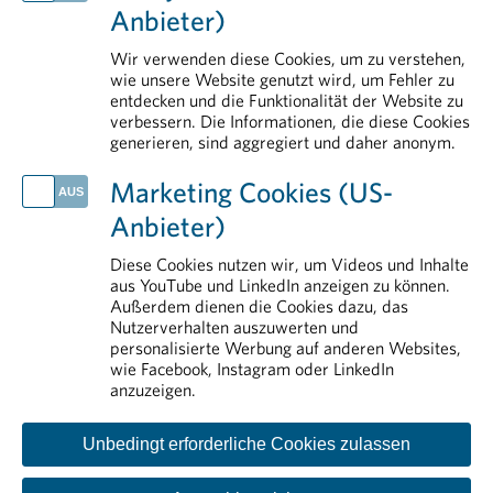
Anbieter)
Handlungsbedarf für Europa: Arzneimittel als strategische Ressource stärken
DekarbPharm abgeschlossen: Praxisnahes Werkzeugset unterstützt Pharmaunternehmen bei der Dekarbonisierung
Wir verwenden diese Cookies, um zu verstehen,
Europas Signale zum Schutz medizinischer Innovationen bleiben widersprüchlich
wie unsere Website genutzt wird, um Fehler zu
entdecken und die Funktionalität der Website zu
Life Sciences in Österreich: Der Standort braucht Rückenwind
verbessern. Die Informationen, die diese Cookies
generieren, sind aggregiert und daher anonym.
IM DETAIL
Aus- und Weiterbildung
Marketing Cookies (US-
Arzneimittelmarkt
Anbieter)
Transparenz
Erstattung von Arzneimitteln
Diese Cookies nutzen wir, um Videos und Inhalte
aus YouTube und LinkedIn anzeigen zu können.
Pharmareferenten
Außerdem dienen die Cookies dazu, das
Nutzerverhalten auszuwerten und
personalisierte Werbung auf anderen Websites,
wie Facebook, Instagram oder LinkedIn
anzuzeigen.
Unbedingt erforderliche Cookies zulassen