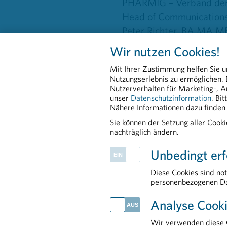
PHARMIG – Verband der 
Head of Communication
Peter Richter, BA MA 
+43 664 8860 5264
Wir nutzen Cookies!
peter.richter@pharmi
Mit Ihrer Zustimmung helfen Sie u
pharmig.at
Nutzungserlebnis zu ermöglichen.
Nutzerverhalten für Marketing-, A
unser
Datenschutzinformation
. Bi
20210519 Fünf Schritt
Nähere Informationen dazu finden 
PDF - 92,63 KB
Sie können der Setzung aller Cook
nachträglich ändern.
Unbedingt erf
Diese Cookies sind no
personenbezogenen Da
PHARMIG ENTDECKEN
Analyse Cooki
PHARMIG-Verhaltenscodex
Health Data & Digital
Wir verwenden diese C