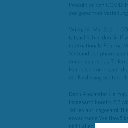
Produktion von COVID-Im
der gerechten Verteilun
Wien, 19. Mai 2021 – C
tatsächlich in den Grif
internationale Pharma-
Verband der pharmazeuti
denen es um das Teilen v
Handelshemmnissen, die 
die Förderung weiterer I
Dazu Alexander Herzog,
insgesamt bereits 2,2 Mi
Jahres auf insgesamt 11 
erwachsene Weltbevölker
nicht allen Ländern glei