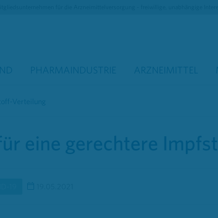
tgliedsunternehmen für die Arzneimittelversorgung - freiwillige, unabhängige Inter
AND
PHARMAINDUSTRIE
ARZNEIMITTEL
toff-Verteilung
 für eine gerechtere Impfst
ID-19
19.05.2021