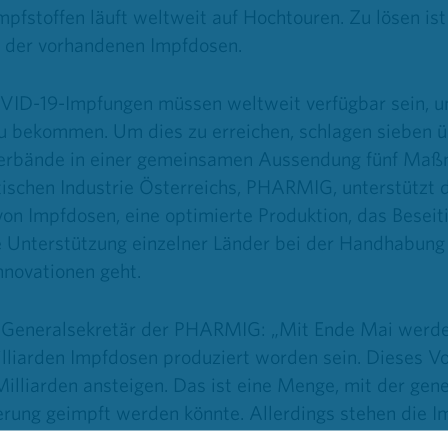
pfstoffen läuft weltweit auf Hochtouren. Zu lösen is
g der vorhandenen Impfdosen.
OVID-19-Impfungen müssen weltweit verfügbar sein, 
f zu bekommen. Um dies zu erreichen, schlagen sieben
Verbände in einer gemeinsamen Aussendung fünf Maß
schen Industrie Österreichs, PHARMIG, unterstützt
on Impfdosen, eine optimierte Produktion, das Beseit
Unterstützung einzelner Länder bei der Handhabung 
nnovationen geht.
 Generalsekretär der PHARMIG: „Mit Ende Mai werden
lliarden Impfdosen produziert worden sein. Dieses Vo
Milliarden ansteigen. Das ist eine Menge, mit der gen
ung geimpft werden könnte. Allerdings stehen die I
chermaßen zur Verfügung. Nicht die Produktion ist da