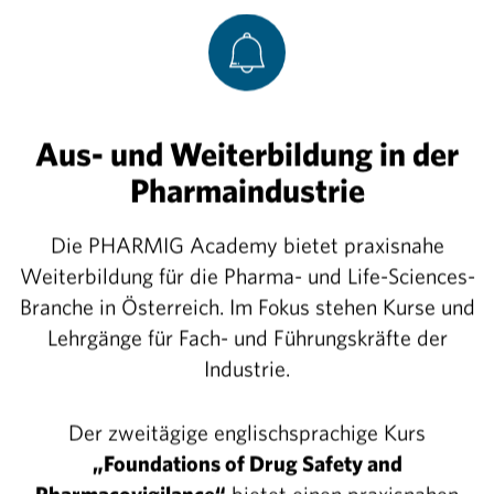
rteilung.“
 im Zugang zu COVID-19-Impfstoffen zu erreichen, ste
ne noch intensivere Zusammenarbeit der Hersteller m
Aus- und Weiterbildung in der
tionen in Aussicht, mit dem Ziel, nationale Impfvorr
ndere Länder zu verteilen. Dies solle über die COVA
Pharmaindustrie
benso brauchen einzelne Länder mehr Unterstützung vo
len zu können.
Die PHARMIG Academy bietet praxisnahe
Weiterbildung für die Pharma- und Life-Sciences-
nde es als zwingend notwendig, dass Regierungen in
Branche in Österreich. Im Fokus stehen Kurse und
 (WTO) dafür Sorge tragen, dass die grenzüberschre
Lehrgänge für Fach- und Führungskräfte der
eichtert und beschleunigt wird. Die Produktion selbst 
Industrie.
eben werden, so die Verbände. Mittlerweile existier
n Herstellern weltweit.
Der zweitägige englischsprachige Kurs
„Foundations of Drug Safety and
r setzen sich die Pharma-Vertretungen dafür ein, das
Pharmacovigilance“
bietet einen praxisnahen