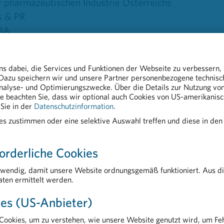
pharmazeutischen Industrie Österreichs
s & PR
MBA
g.at
ns dabei, die Services und Funktionen der Webseite zu verbessern,
 Dazu speichern wir und unsere Partner personenbezogene technis
nalyse- und Optimierungszwecke. Über die Details zur Nutzung von 
tte beachten Sie, dass wir optional auch Cookies von US-amerikanis
e für eine gerechtere Impfstoff-Verteilung.pdf
Sie in der
Datenschutzinformation
.
ies zustimmen oder eine selektive Auswahl treffen und diese in den
orderliche Cookies
twendig, damit unsere Website ordnungsgemäß funktioniert. Aus d
ten ermittelt werden.
AKTUELLES
es (US-Anbieter)
Tag der Weltgesundheit: nicht ohne Medikamente
A
Impfen schützt in jedem Lebensabschnitt
P
ookies, um zu verstehen, wie unsere Website genutzt wird, um Feh