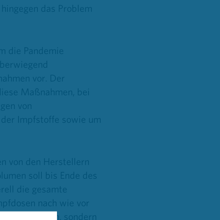
t hingegen das Problem
um die Pandemie
 überwiegend
nahmen vor. Der
 diese Maßnahmen, bei
igen von
der Impfstoffe sowie um
 von den Herstellern
lumen soll bis Ende des
erell die gesamte
mpfdosen nach wie vor
bei das Problem, sondern