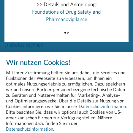
haben als gesunde Menschen, liegt ein Schwerpunkt in
>> Details und Anmeldung:
der klinischen Forschung auf Projekten, die Herz-
Foundations of Drug Safety and
Kreislauf-Risiken senken. Geforscht wird auch an
Pharmacovigilance
moderneren Insulinen, die möglichst lange und
gleichmäßig wirken. Gesamt kann man bis 2019 mit der
Zulassung von 14 Medikamenten zur Behandlung des
Diabetes rechnen.
Wir nutzen Cookies!
„Alle 50 Minuten stirbt ein Mensch in Österreich an den
Folgen des Diabetes, das sind 10.000 Menschen im
Mit Ihrer Zustimmung helfen Sie uns dabei, die Services und
Jahr. Die Faktoren, die Diabetes begünstigen und die
Funktionen der Webseite zu verbessern, um Ihnen ein
Gründe für COPD sind hinlänglich bekannt. Die
optimales Nutzungserlebnis zu ermöglichen. Dazu speichern
wir und unsere Partner personenbezogene technische Daten
pharmazeutische Industrie arbeitet intensiv an
zu Geräten und Nutzerverhalten für Marketing-, Analyse-
innovativen Behandlungsoptionen. Die Politik muss dafür
und Optimierungszwecke. Über die Details zur Nutzung von
sorgen, dass diese Innovationen den Patienten auch zur
Cookies informieren wir Sie in unser
Datenschutzinformation
.
Bitte beachten Sie, dass wir optional auch Cookies von US-
Verfügung stehen“, fordert Huber.
amerikanischen Firmen zur Verfügung stellen. Nähere
Informationen dazu finden Sie in der
Datenschutzinformation
.