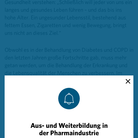
Gesundheit verstehen: „Schließlich will jeder von uns ein
langes und gesundes Leben führen – und das bis ins
hohe Alter. Ein ungesunder Lebensstil, bestehend aus
fettem Essen, Zigaretten und wenig Bewegung, bringt
uns nicht an dieses Ziel.“
Obwohl es in der Behandlung von Diabetes und COPD in
den letzten Jahren große Fortschritte gab, muss mehr
getan werden, um die Behandlung der Erkrankung und
die Lebensqualität der Menschen zu verbessern. Im
Rahmen von „Arznei & Vernunft“, einem Projekt von
Pharmig, Hauptverband der Sozialversicherungsträger,
Ärztekammer und Apothekerkammer, wurden 2016 die
Leitlinien zu Diabetes und 2014 jene zu COPD
aktualisiert. Mit dem Ziel, die Versorgung der
Österreicher mit Gesundheitsleistungen weiter zu
Aus- und Weiterbildung in
verbessern.
der Pharmaindustrie