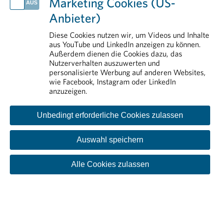
Marketing Cookies (US-
Pharmareferenten
Anbieter)
Arzneimittelsicherheit
Rund um die Pharmaindustrie
Diese Cookies nutzen wir, um Videos und Inhalte
aus YouTube und LinkedIn anzeigen zu können.
Forschung & Entwicklung
Außerdem dienen die Cookies dazu, das
Nutzerverhalten auszuwerten und
personalisierte Werbung auf anderen Websites,
wie Facebook, Instagram oder LinkedIn
anzuzeigen.
Unbedingt erforderliche Cookies zulassen
Auswahl speichern
Kontakt
Impressum
Disclaimer
Datenschutzinformation
Cookie-Einstellungen
Alle Cookies zulassen