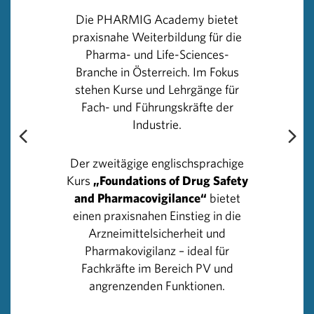
Wichtiger Bestandteil der Therapien beider
Die PHARMIG Academy bietet
Lebensstilerkrankungen sind Medikamente – bei
praxisnahe Weiterbildung für die
Diabetes, um die Blutzuckerwerte zu regulieren, bei
Pharma- und Life-Sciences-
COPD, um die Bronchien zu erweitern oder
Branche in Österreich. Im Fokus
Entzündungen zu hemmen. Bei COPD gibt es eine mit
stehen Kurse und Lehrgänge für
fünf Projekten gefüllte Pipeline, die bekannte Wirkstoffe
Fach- und Führungskräfte der
in neuen Kombinationen erforscht – einerseits um die
Industrie.
Wirkung zu verbessern und andererseits die deutliche
Verschlimmerung der Symptome zu verhindern.
Der zweitägige englischsprachige
Biologika werden in der medikamentösen COPD
Kurs
„Foundations of Drug Safety
Behandlung an Bedeutung gewinnen.
and Pharmacovigilance“
bietet
einen praxisnahen Einstieg in die
Aktuell sind 600.000 Österreicher an Diabetes
Arzneimittelsicherheit und
erkrankt, 90 % davon mit Typ-2 – also jener Form, die
Pharmakovigilanz – ideal für
durch Übergewicht und Fettleibigkeit sowie
Fachkräfte im Bereich PV und
Bewegungsmangel in der Entstehung gefördert wird. Da
angrenzenden Funktionen.
Diabetiker ein bis zu 7-fach höheres Herzinfarktrisiko