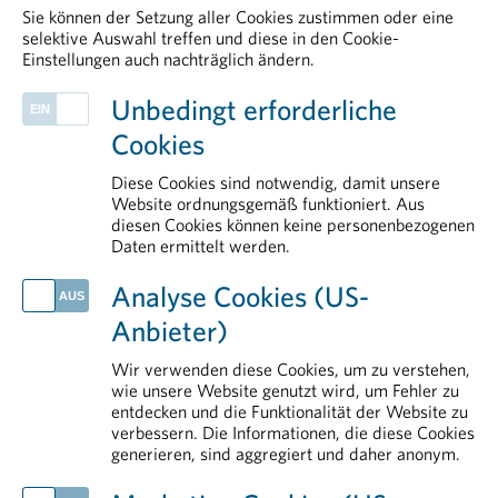
Sie können der Setzung aller Cookies zustimmen oder eine
selektive Auswahl treffen und diese in den Cookie-
Einstellungen auch nachträglich ändern.
PHARMIG ENTDECKEN
Unbedingt erforderliche
Arbeitsbereiche
Cookies
Klinische Forschung
Pharmakovigilanz
Diese Cookies sind notwendig, damit unsere
European & International Affairs
Website ordnungsgemäß funktioniert. Aus
diesen Cookies können keine personenbezogenen
Politik
Daten ermittelt werden.
AKTUELLES
Analyse Cookies (US-
Handlungsbedarf für Europa: Arzneimittel als strategische Ressource stärken
Anbieter)
Neue Plattform stärkt Österreich im Wettbewerb um klinische Forschung
Impfen schützt in jedem Lebensabschnitt
Wir verwenden diese Cookies, um zu verstehen,
Ein Vierteljahrhundert Innovation und Perspektiven für Menschen mit seltenen Erkrankungen
wie unsere Website genutzt wird, um Fehler zu
entdecken und die Funktionalität der Website zu
PHARMIG Facts & Figures 2026
verbessern. Die Informationen, die diese Cookies
generieren, sind aggregiert und daher anonym.
IM DETAIL
Arzneimittelmarkt