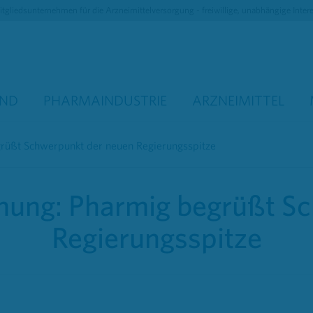
tgliedsunternehmen für die Arzneimittelversorgung - freiwillige, unabhängige Inter
AND
PHARMAINDUSTRIE
ARZNEIMITTEL
grüßt Schwerpunkt der neuen Regierungsspitze
chung: Pharmig begrüßt S
Regierungsspitze