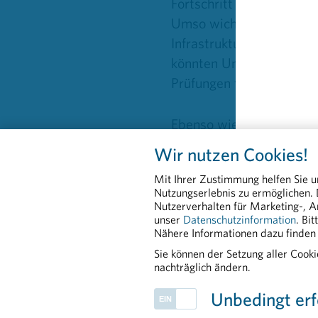
Fortschritt voranzutreib
Umso wichtiger ist es d
 als gedruckte Version
Infrastruktur für ein at
s zum Download bzw. zum
könnten Universitäten eb
Prüfungen frühen Zugang 
ORMULAR
Ebenso wie Bundeskanzler
und Erfolg. „Gerade im G
Wir nutzen Cookies!
Zusammenarbeit viel bew
Mit Ihrer Zustimmung helfen Sie u
Pharmawirtschaft mit de
Nutzungserlebnis zu ermöglichen.
gezeigt. Gemeinsam lebe
Nutzerverhalten für Marketing-, A
unser
Datenschutzinformation
. Bi
Nähere Informationen dazu finden 
>
Sie können der Setzung aller Cook
nachträglich ändern.
Unbedingt erf