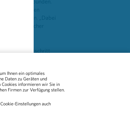
hen Risiken verbunden.
 und einer guten
Die Broschüre ist auc
eich umzusetzen. „Dabei
bestellbar - hier geht
 im Zuge klinischer
BESTEL
dlage für Fortschritt
eigen, die durch
hres hat die
 um Ihnen ein optimales
r die Krankenkassen
che Daten zu Geräten und
heitswesen sein können.“
Cookies informieren wir Sie in
chen Firmen zur Verfügung stellen.
 Cookie-Einstellungen auch