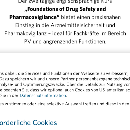
Der zweitägige englischsprachige Kurs
en“, so Huber. Die Arzneimittelentwicklung ist mit ho
„Foundations of Drug Safety and
aher, mit entsprechend günstigen Rahmenbedingungen
Pharmacovigilance“
bietet einen praxisnahen
traktives Umfeld zu sorgen, um Projekte auch in Österr
Einstieg in die Arzneimittelsicherheit und
enso profitieren wie natürlich auch die Patienten, die
Pharmakovigilanz – ideal für Fachkräfte im Bereich
zu innovativen Therapien erhalten“, sagt Huber.
PV und angrenzenden Funktionen.
 Kern sieht auch die Pharmig Kooperationen als Grun
>> Details und Anmeldung:
Foundations of Drug
esundheitswesen können wir zahlreiche Beispiele aufz
Safety and Pharmacovigilance
egt haben“, ist Huber überzeugt. „Erst Anfang des Ja
ns dabei, die Services und Funktionen der Webseite zu verbessern,
m neuen Rahmen-Pharmavertrag erneut Solidarität fü
 Dazu speichern wir und unsere Partner personenbezogene technis
n wir vor, wie leistungsfähig zwei Partner im Gesund
nalyse- und Optimierungszwecke. Über die Details zur Nutzung von 
tte beachten Sie, dass wir optional auch Cookies von US-amerikanis
Sie in der
Datenschutzinformation
.
ies zustimmen oder eine selektive Auswahl treffen und diese in den
orderliche Cookies