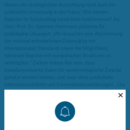
Neben der strategischen Ausrichtung rückt auch die
praktische Umsetzung in den Fokus: Wie können
Register im Spitalsalltag tatsächlich funktionieren? Ao.
Univ.-Prof. Dr. Gabriele Hartmann plädierte für
praktikable Lösungen: „Wir brauchen eine Abstimmung
der minimal erforderlichen Datensätze mit
internationalen Standards sowie die Möglichkeit,
nationale Register mit europäischen Strukturen zu
verknüpfen.“ Zudem müsse klar sein, dass
pseudonymisierte Daten für epidemiologische Zwecke
genutzt werden können, und zwar ohne zusätzliche
Informationsblätter und Einverständniserklärungen. „Die
Vielzahl an Formularen ist im klinischen Alltag nicht
mehr zumutbar“, so Hartmann. Sie sprach sich für
zentral verwaltete, digitale Informations- und
Einwilligungserklärungen sowie für ausreichend
geschultes Verwaltungspersonal aus.