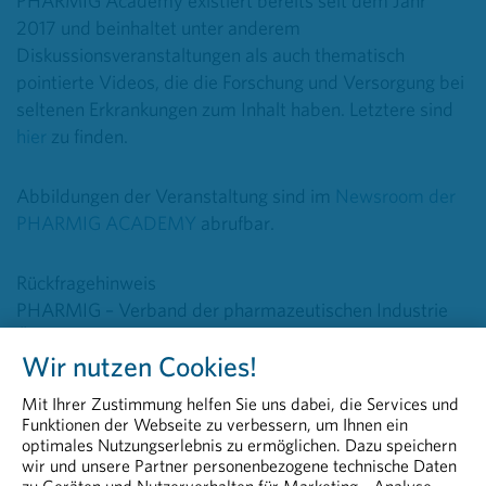
PHARMIG Academy existiert bereits seit dem Jahr
2017 und beinhaltet unter anderem
Diskussionsveranstaltungen als auch thematisch
pointierte Videos, die die Forschung und Versorgung bei
seltenen Erkrankungen zum Inhalt haben. Letztere sind
hier
zu finden.
Abbildungen der Veranstaltung sind im
Newsroom der
PHARMIG ACADEMY
abrufbar.
Rückfragehinweis
PHARMIG – Verband der pharmazeutischen Industrie
Österreichs
Wir nutzen Cookies!
Head of Communications & PR
Peter Richter, BA MA MBA
Mit Ihrer Zustimmung helfen Sie uns dabei, die Services und
+43 664 8860 5264
Funktionen der Webseite zu verbessern, um Ihnen ein
peter.richter@pharmig.at
optimales Nutzungserlebnis zu ermöglichen. Dazu speichern
wir und unsere Partner personenbezogene technische Daten