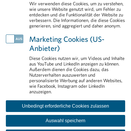
PHARMIG Daten & Fakten 2026
Wir verwenden diese Cookies, um zu verstehen,
Arzneimittel vor Hitze schützen
wie unsere Website genutzt wird, um Fehler zu
entdecken und die Funktionalität der Website zu
Fehlende Verankerung schwächt Patient:innenbeteiligung im Gesundheitssystem
verbessern. Die Informationen, die diese Cookies
generieren, sind aggregiert und daher anonym.
IM DETAIL
Arzneimittelmarkt
Marketing Cookies (US-
Forschung & Entwicklung
Anbieter)
Arzneimittelsicherheit
Pharmareferenten
Diese Cookies nutzen wir, um Videos und Inhalte
aus YouTube und LinkedIn anzeigen zu können.
Aus- und Weiterbildung
Außerdem dienen die Cookies dazu, das
Nutzerverhalten auszuwerten und
personalisierte Werbung auf anderen Websites,
wie Facebook, Instagram oder LinkedIn
anzuzeigen.
Unbedingt erforderliche Cookies zulassen
Auswahl speichern
Kontakt
Impressum
Disclaimer