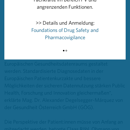
bestehender Ressourcen spielt eine zentrale Rolle.
angrenzenden Funktionen.
„Strukturierte Daten zu seltenen Erkrankungen sind ein
großer Gewinn, nicht nur für Versorgung, Planung und
>> Details und Anmeldung:
Forschung, sondern vor allem für die betroffenen
Foundations of Drug Safety and
Patientinnen und Patienten. Österreich hat mit seiner
Pharmacovigilance
eHealth-Strategie eine gute Basis geschaffen. Nationale
Anstrengungen zur Datenerfassung und -verfügbarkeit
können bereits im Hinblick auf die Möglichkeiten des
Europäischen Gesundheitsdatenraums gestaltet
werden. Standardisierte Diagnosedaten in der
Europäischen Patientenkurzakte und bessere
Möglichkeiten der sicheren Datennutzung stärken Public
Health, Forschung und Innovation gleichermaßen“,
erklärte Mag. Dr. Alexander Degelsegger-Márquez von
der Gesundheit Österreich GmbH (GÖG).
Die Perspektive der Patient:innen müsse von Anfang an
mitgedacht werden, betonte Claas Röhl, Obmann von