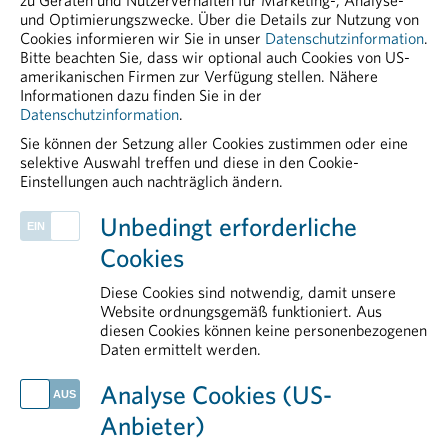
zu Geräten und Nutzerverhalten für Marketing-, Analyse-
20251113 Daten Gemeinschaftlich Nutzen, Um
und Optimierungszwecke. Über die Details zur Nutzung von
Seltene Erkrankungen Sichtbar Zu Machen
Cookies informieren wir Sie in unser
Datenschutzinformation
.
Bitte beachten Sie, dass wir optional auch Cookies von US-
PDF - 39,35 KB
amerikanischen Firmen zur Verfügung stellen. Nähere
Informationen dazu finden Sie in der
Datenschutzinformation
.
Sie können der Setzung aller Cookies zustimmen oder eine
selektive Auswahl treffen und diese in den Cookie-
Einstellungen auch nachträglich ändern.
PHARMIG ENTDECKEN
Unbedingt erforderliche
Health Data & Digital
Cookies
Pharmakovigilanz
Politik
Diese Cookies sind notwendig, damit unsere
Herstellung & Qualitätssicherung
Website ordnungsgemäß funktioniert. Aus
diesen Cookies können keine personenbezogenen
Communications
Daten ermittelt werden.
AKTUELLES
Analyse Cookies (US-
PHARMIG Facts & Figures 2026
Anbieter)
EU-Umweltpolitik: Balanceakt mit Folgen für Versorgungssicherheit und Standort Europa