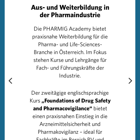
Benjamin Riedl, MSc, vom Wiener Gesundheitsverbund,
Aus- und Weiterbildung in
bekräftigte die Anbindung der Register an europäische
der Pharmaindustrie
Netzwerke und fügte hinzu: „Ein erfolgreiches nationales
Die PHARMIG Academy bietet
Register für seltene Erkrankungen braucht klare
praxisnahe Weiterbildung für die
Verantwortlichkeiten, gemeinsame Standards und
Pharma- und Life-Sciences-
Vertrauen in die Qualität der Daten. Zugleich müssen
Branche in Österreich. Im Fokus
Register spezifisch und kollaborativ ausgerichtet sein,
stehen Kurse und Lehrgänge für
um den unterschiedlichen Anforderungen von Forschung
Fach- und Führungskräfte der
und Versorgung zu genügen. Damit Register langfristig
Industrie.
tragfähig seien, sollte ihre Führung, so Riedl, „als Teil der
medizinischen Leistungen anerkannt und abrechenbar
sein. Nur so lässt sich sicherstellen, dass die
Der zweitägige englischsprachige
Dokumentation und Nutzung wertvoller
Kurs
„Foundations of Drug Safety
Gesundheitsdaten nicht als unbezahlte Zusatzaufgabe,
and Pharmacovigilance“
bietet
sondern als integraler Bestandteil qualitätsgesicherter
einen praxisnahen Einstieg in die
Versorgung verstanden wird.“
Arzneimittelsicherheit und
Pharmakovigilanz – ideal für
Auch die Koordination eines Registers im Rahmen
Fachkräfte im Bereich PV und