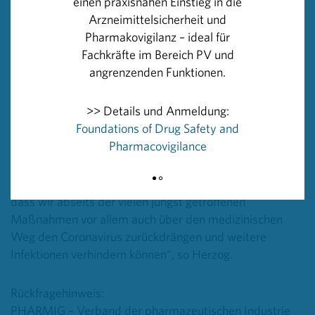
einen praxisnahen Einstieg in die
erkrankt sind“, erklärt Herzog. Einen neuen Ansatz
Arzneimittelsicherheit und
verfolgt man im Bereich der Medikamente, die auf
Pharmakovigilanz – ideal für
Blutplasma basieren. Hier erprobt man, ob das
Fachkräfte im Bereich PV und
Blutserum von Menschen, die nach einer Infektion mit
angrenzenden Funktionen.
Covid-19 wieder genesen sind, zur Bekämpfung des
Virus herangezogen werden könnte. Gewonnen wird
>> Details und Anmeldung:
dieses Blutserum aus dem Blutplasma ehemaliger
Foundations of Drug Safety and
Covid-19-Patienten. Wird es Covid-19-Patienten
Pharmacovigilance
verabreicht, könnte damit die Vermehrung des Virus im
Körper verhindert werden. „Das alles sind
vielversprechende Projekte, die uns die Hoffnung geben,
dass wir abseits der vielen jüngst getroffenen
Maßnahmen vor allem auch über den medizinischen
Weg den Coronavirus zurückdrängen und weitere
Infektionen verhindern können“, so Herzog.
Rückfragehinweis:
PHARMIG – Verband der pharmazeutischen Industrie