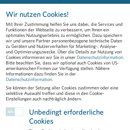
Österreichs
Head of Communications & PR
Wir nutzen Cookies!
Peter Richter, BA MA
Mit Ihrer Zustimmung helfen Sie uns dabei, die Services und
Tel. 01/40 60 290-20
Funktionen der Webseite zu verbessern, um Ihnen ein
peter.richter@pharmig.at
optimales Nutzungserlebnis zu ermöglichen. Dazu speichern
wir und unsere Partner personenbezogene technische Daten
pharmig.at
zu Geräten und Nutzerverhalten für Marketing-, Analyse-
und Optimierungszwecke. Über die Details zur Nutzung von
20200313 Arzneimittelforschung gegen Corona.pdf
Cookies informieren wir Sie in unser
Datenschutzinformation
.
Bitte beachten Sie, dass wir optional auch Cookies von US-
PDF - 133,39 KB
amerikanischen Firmen zur Verfügung stellen. Nähere
Informationen dazu finden Sie in der
Datenschutzinformation
.
Sie können der Setzung aller Cookies zustimmen oder eine
selektive Auswahl treffen und diese in den Cookie-
Einstellungen auch nachträglich ändern.
PHARMIG ENTDECKEN
Unbedingt erforderliche
Positionen der pharmazeutischen Industrie zur Standortstärkung
Cookies
Klinische Forschung
Arzneimittelzulassung