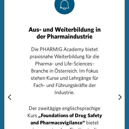
schnell ist“, so Herzog.
Da bereits vorhandene Medikamente auf ihre Eignung
Aus- und Weiterbildung in
für den Einsatz beim Coronavirus hin überprüft werden,
der Pharmaindustrie
könnte eine Therapie auch schneller verfügbar sein. Es
gibt einzelne Produkte, die bereits an Menschen erprobt
Die PHARMIG Academy bietet
werden, darunter sind Virustatika, die bei HIV, Ebola,
praxisnahe Weiterbildung für die
SARS, MERS, Hepatitis C oder auch Malaria eingesetzt
Pharma- und Life-Sciences-
werden bzw. wurden. Ebenso könnten eventuell
Branche in Österreich. Im Fokus
Immunmodulatoren, die bei rheumatoider Arthritis oder
stehen Kurse und Lehrgänge für
Darmerkrankungen wirken, erfolgreich bei Corona-
Fach- und Führungskräfte der
Patienten angewendet werden. Ein weiterer Ansatz sind
Industrie.
Medikamente zur Bekämpfung von Lungenkrankheiten.
Der zweitägige englischsprachige
„Das sind vorerst alles noch Ansätze, wobei noch keine
Kurs
„Foundations of Drug Safety
systematische Wirksamkeit und Verträglichkeit bei
and Pharmacovigilance“
bietet
Patienten bestätigt werden konnte, die an Covid-19