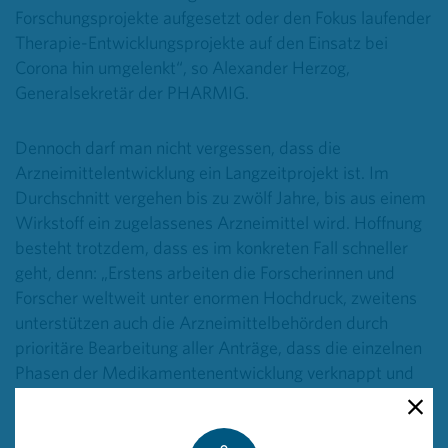
Forschungsprojekte aufgesetzt oder den Fokus laufender
Therapie-Entwicklungsprojekte auf den Einsatz bei
Corona hin umgelenkt“, so Alexander Herzog,
Generalsekretär der PHARMIG.
Dennoch darf man nicht vergessen, dass die
Arzneimittelentwicklung ein Langzeitprojekt ist. Im
Durchschnitt vergehen bis zu zwölf Jahre, bis aus einem
Wirkstoff ein zugelassenes Arzneimittel wird. Hoffnung
besteht trotzdem, dass es im konkreten Fall schneller
geht, denn: „Erstens arbeiten die Forscherinnen und
Forscher weltweit unter enormen Hochdruck, zweitens
unterstützen auch die Arzneimittelbehörden durch
prioritäre Bearbeitung aller Anträge, dass die einzelnen
Phasen der Medikamentenentwicklung verknappt und
schneller durchlaufen werden können“, erklärt Herzog.
So sei mit einem zugelassenen Impfstoff frühestens in 1
bis 1 ½ Jahren zu rechnen, „was immer noch enorm