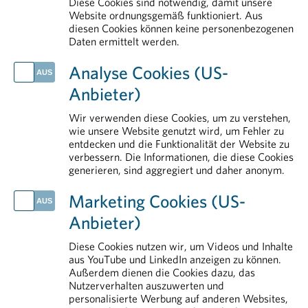
Diese Cookies sind notwendig, damit unsere
Public Affairs und Market Access
Website ordnungsgemäß funktioniert. Aus
diesen Cookies können keine personenbezogenen
Arbeitsbereiche
Daten ermittelt werden.
AKTUELLES
Analyse Cookies (US-
EU will Arzneimittelproduktion in Europa stärken
Anbieter)
Life Sciences in Österreich: Der Standort braucht Rückenwind
Medikamente kosten nicht nur, sondern schaffen vor allem Nutzen
Wir verwenden diese Cookies, um zu verstehen,
PHARMIG info 1 2026
wie unsere Website genutzt wird, um Fehler zu
entdecken und die Funktionalität der Website zu
Europas klinische Forschung steht unter Druck
verbessern. Die Informationen, die diese Cookies
generieren, sind aggregiert und daher anonym.
IM DETAIL
Forschung & Entwicklung
Marketing Cookies (US-
Pharmareferenten
Anbieter)
Aus- und Weiterbildung
Erstattung von Arzneimitteln
Diese Cookies nutzen wir, um Videos und Inhalte
aus YouTube und LinkedIn anzeigen zu können.
Arzneimittelmarkt
Außerdem dienen die Cookies dazu, das
Nutzerverhalten auszuwerten und
personalisierte Werbung auf anderen Websites,