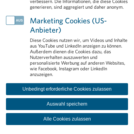
verbessern. Die Informationen, die diese Cookies
generieren, sind aggregiert und daher anonym.
IM DETAIL
Rund um die Pharmaindustrie
Marketing Cookies (US-
Erstattung von Arzneimitteln
Anbieter)
Aus- und Weiterbildung
Pharmareferenten
Diese Cookies nutzen wir, um Videos und Inhalte
aus YouTube und LinkedIn anzeigen zu können.
Arzneimittelmarkt
Außerdem dienen die Cookies dazu, das
Nutzerverhalten auszuwerten und
personalisierte Werbung auf anderen Websites,
wie Facebook, Instagram oder LinkedIn
anzuzeigen.
Unbedingt erforderliche Cookies zulassen
Auswahl speichern
Kontakt
Impressum
Disclaimer
Datenschutzinformation
Cookie-Einstellungen
Alle Cookies zulassen