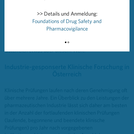
Im EU-Schnitt werden rund 80 % der klinischen
>> Details und Anmeldung:
Prüfungen von der pharmazeutischen Industrie
Foundations of Drug Safety and
durchgeführt (Industrie-gesponsert); 20 % von
Pharmacovigilance
akademischen Wissenschaftler:innen (akademisch
gesponsert). Mit einem Anteil von 23,9 % liegt
Österreich etwas über diesem Wert.
Industrie-gesponserte Klinische Forschung in
Österreich
Klinische Prüfungen laufen nach deren Genehmigung oft
über mehrere Jahre. Ein Überblick zu den Leistungen der
pharmazeutischen Industrie lässt sich daher am besten
in der Anzahl der fortlaufenden klinischen Prüfungen
(laufende, begonnene und beendete klinische
Prüfungen) pro Jahr nach vorgegebenen