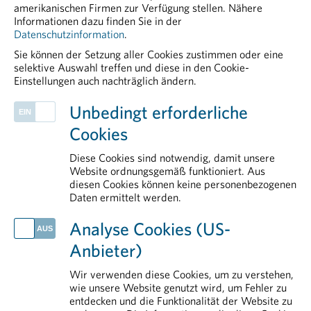
amerikanischen Firmen zur Verfügung stellen. Nähere
Informationen dazu finden Sie in der
Datenschutzinformation
.
Sie können der Setzung aller Cookies zustimmen oder eine
selektive Auswahl treffen und diese in den Cookie-
Einstellungen auch nachträglich ändern.
PHARMIG ENTDECKEN
Unbedingt erforderliche
Rare Diseases
Cookies
Über uns
Health Data & Digital
Diese Cookies sind notwendig, damit unsere
Legal & Compliance
Website ordnungsgemäß funktioniert. Aus
diesen Cookies können keine personenbezogenen
Plasmaproteine
Daten ermittelt werden.
AKTUELLES
Analyse Cookies (US-
Klinische Forschung als Wachstumsmotor: Neue Daten belegen hohe Wertschöpfung für Österreich
Anbieter)
Zollpolitik gefährdet Medikamentenversorgung und Standort
Mit gut vorbereiteter Reiseapotheke in einen entspannteren Urlaub
Wir verwenden diese Cookies, um zu verstehen,
Wirtschaftliche Unsicherheit bei Pharmafirmen wächst
wie unsere Website genutzt wird, um Fehler zu
entdecken und die Funktionalität der Website zu
Neue Plattform stärkt Österreich im Wettbewerb um klinische Forschung