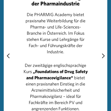
der Pharmaindustrie
Klinische Forschung in Österreich
Die PHARMIG Academy bietet
praxisnahe Weiterbildung für die
In den letzten Jahren wurden in der EU/im EWR
Pharma- und Life-Sciences-
ungefähr 4.400 klinische Prüfungen jährlich beantragt,
Branche in Österreich. Im Fokus
knapp 300 in Österreich. Insgesamt war die Anzahl von
stehen Kurse und Lehrgänge für
Anträgen für klinische Prüfungen in Österreich in den
Fach- und Führungskräfte der
Jahren 2007–2011 innerhalb von Schwankungsbreiten
Industrie.
konstant.
Seit dem Jahr 2012 ist jedoch ein deutlicher Rückgang zu
Der zweitägige englischsprachige
erkennen. Nach dem Tiefpunkt im Jahr 2017 wurden in
Kurs
„Foundations of Drug Safety
den letzten Jahren erfreulicherweise wieder mehr
and Pharmacovigilance“
bietet
Anträge gestellt. Sowohl kommerzielle als auch
einen praxisnahen Einstieg in die
akademische Anträge nehmen wieder zu.
Arzneimittelsicherheit und
Pharmakovigilanz – ideal für
Hohes Engagement der heimischen
Fachkräfte im Bereich PV und
Pharmaindustrie
angrenzenden Funktionen.