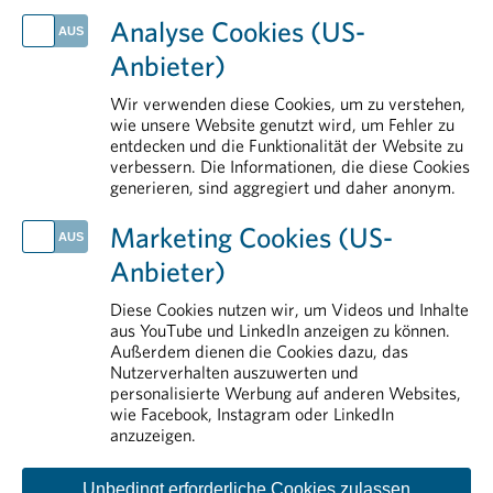
AKTUELLES
Analyse Cookies (US-
Klinische Forschung als Wachstumsmotor: Neue Daten belegen hohe Wertschöpfung für Österreich
Anbieter)
PHARMIG info 1 2026
Globaler Schlag gegen kriminelle Netzwerke im Arzneimittelhandel
Wir verwenden diese Cookies, um zu verstehen,
Arzneimittel vor Hitze schützen
wie unsere Website genutzt wird, um Fehler zu
entdecken und die Funktionalität der Website zu
Neue Plattform stärkt Österreich im Wettbewerb um klinische Forschung
verbessern. Die Informationen, die diese Cookies
generieren, sind aggregiert und daher anonym.
IM DETAIL
Transparenz
Marketing Cookies (US-
Arzneimittelsicherheit
Anbieter)
Forschung & Entwicklung
Aus- und Weiterbildung
Diese Cookies nutzen wir, um Videos und Inhalte
aus YouTube und LinkedIn anzeigen zu können.
Arzneimittelmarkt
Außerdem dienen die Cookies dazu, das
Nutzerverhalten auszuwerten und
personalisierte Werbung auf anderen Websites,
wie Facebook, Instagram oder LinkedIn
anzuzeigen.
Unbedingt erforderliche Cookies zulassen