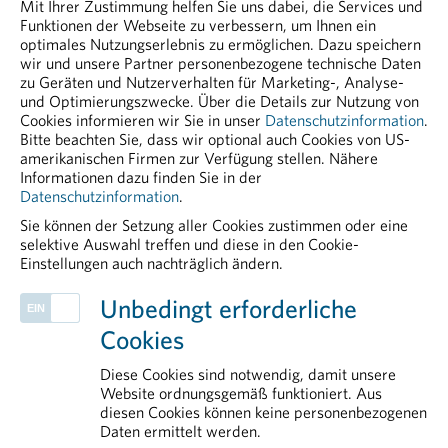
Mit Ihrer Zustimmung helfen Sie uns dabei, die Services und
peter.richter@PHARMIG.at
Funktionen der Webseite zu verbessern, um Ihnen ein
pharmig.at
optimales Nutzungserlebnis zu ermöglichen. Dazu speichern
wir und unsere Partner personenbezogene technische Daten
zu Geräten und Nutzerverhalten für Marketing-, Analyse-
20221207 Zu wenig Plasmaspenden gefährden die
und Optimierungszwecke. Über die Details zur Nutzung von
medizinische Versorgung.pdf
Cookies informieren wir Sie in unser
Datenschutzinformation
.
Bitte beachten Sie, dass wir optional auch Cookies von US-
PDF - 36,29 KB
amerikanischen Firmen zur Verfügung stellen. Nähere
Informationen dazu finden Sie in der
Datenschutzinformation
.
Sie können der Setzung aller Cookies zustimmen oder eine
selektive Auswahl treffen und diese in den Cookie-
Einstellungen auch nachträglich ändern.
PHARMIG ENTDECKEN
Unbedingt erforderliche
Kontakt
Cookies
Politik
Communications
Diese Cookies sind notwendig, damit unsere
PHARMIG-Verhaltenscodex
Website ordnungsgemäß funktioniert. Aus
diesen Cookies können keine personenbezogenen
Über uns
Daten ermittelt werden.