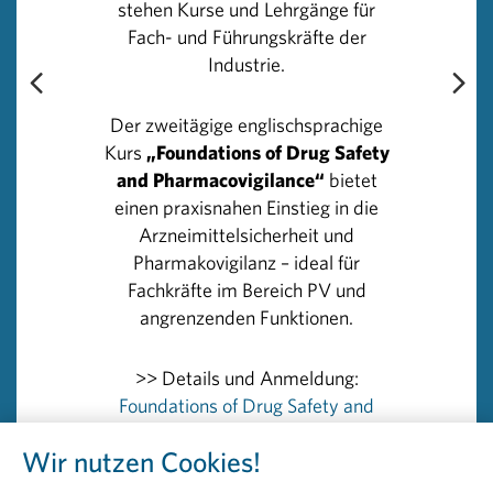
behördlich freigegebenes Präparat wird.
stehen Kurse und Lehrgänge für
Fach- und Führungskräfte der
Industrie.
Gerade in Österreich ist die Dichte an Spendezentren
hoch und daher fast überall möglich. Dafür sind in
Österreich alle Menschen zwischen 18 und 60 Jahren
Der zweitägige englischsprachige
zugelassen. Sie müssen sich gesund fühlen und einen
Kurs
„Foundations of Drug Safety
Spende-Termin beim nächstgelegenen Plasmazentrum
and Pharmacovigilance“
bietet
vereinbaren. Einen Überblick bietet beispielsweise diese
einen praxisnahen Einstieg in die
Website:
Arzneimittelsicherheit und
https://www.plasmaspende.at/plasmazentren-
Pharmakovigilanz – ideal für
oesterreich
.
Fachkräfte im Bereich PV und
angrenzenden Funktionen.
Rückfragehinweis
PHARMIG – Verband der pharmazeutischen Industrie
>> Details und Anmeldung:
Österreichs
Foundations of Drug Safety and
Head of Communications & PR
Pharmacovigilance
Wir nutzen Cookies!
Peter Richter, BA MA MBA
+43 664 8860 5264