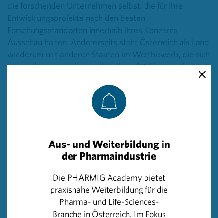
die forschenden Unternehmen selbst, die für ihre
Entwicklungsprojekte nach den besten
Forschungsstandorten innerhalb ihres Konzerns
Ausschau halten. Andererseits steht Österreich als Land
wiederum mit anderen Staaten im Wettbewerb, die sich
– zuweilen mit starkem politischem Rückhalt – schon seit
Jahren als Standort für Forschung etablieren. Ein solches
Signal, wie es heute vom Wirtschaftsministerium
gesetzt wurde, ist daher hoch erfreulich“, so Herzog.
In Österreich wurden seitens der pharmazeutischen
Unternehmen in den letzten drei Jahren im Durchschnitt
Aus- und Weiterbildung in
etwa 482 klinische Prüfungen durchgeführt. „Diese Zahl
der Pharmaindustrie
stagniert und es sollte unser Ziel sein, mehr klinische
Die PHARMIG Academy bietet
Prüfungen nach Österreich zu bringen. Davon profitieren
praxisnahe Weiterbildung für die
zuallererst die Patientinnen und Patienten, weil sie durch
Pharma- und Life-Sciences-
die Medikamentenentwicklung frühen Zugang zu neuen
Branche in Österreich. Im Fokus
Therapien haben. Ebenso profitieren Ärztinnen und