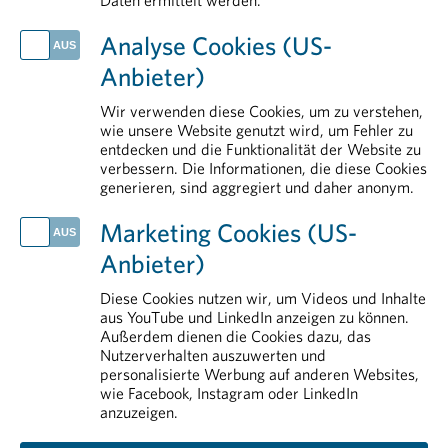
Daten ermittelt werden.
AKTUELLES
Analyse Cookies (US-
PHARMIG Daten & Fakten 2026
Anbieter)
Rauchstopp als starker Hebel für Gesundheit und Versorgung
Impfen schützt in jedem Lebensabschnitt
Wir verwenden diese Cookies, um zu verstehen,
Ein Vierteljahrhundert Innovation und Perspektiven für Menschen mit seltenen Erkrankungen
wie unsere Website genutzt wird, um Fehler zu
entdecken und die Funktionalität der Website zu
Europas klinische Forschung steht unter Druck
verbessern. Die Informationen, die diese Cookies
generieren, sind aggregiert und daher anonym.
IM DETAIL
Rund um das Arzneimittel
Marketing Cookies (US-
Pharmareferenten
Anbieter)
Arzneimittelsicherheit
Forschung & Entwicklung
Diese Cookies nutzen wir, um Videos und Inhalte
aus YouTube und LinkedIn anzeigen zu können.
Erstattung von Arzneimitteln
Außerdem dienen die Cookies dazu, das
Nutzerverhalten auszuwerten und
personalisierte Werbung auf anderen Websites,
wie Facebook, Instagram oder LinkedIn
anzuzeigen.