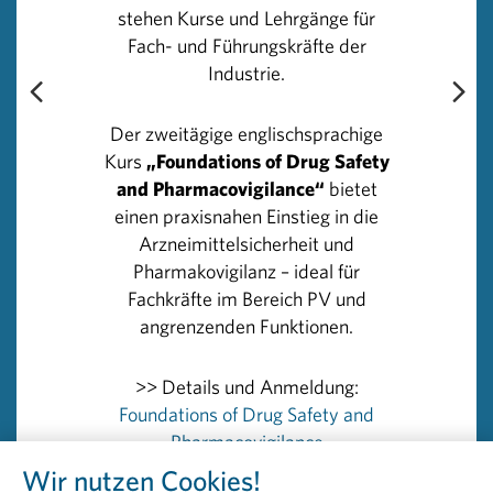
stehen Kurse und Lehrgänge für
Ärzte, weil sie ihren Patientinnen und Patienten auf dem
Fach- und Führungskräfte der
neuesten Stand der Wissenschaft behandeln können. Sie
Industrie.
eignen sich zudem ein Know-how an, das sie wiederum
im internationalen Kontext als Fach-Expertinnen und
Experten stärkt. Das wiederum wirkt sich positiv auf die
Der zweitägige englischsprachige
einzelnen Krankenanstalten aus, in denen die
Kurs
„Foundations of Drug Safety
Forschungsprojekte laufen und in denen das
and Pharmacovigilance“
bietet
Fachpersonal tätig ist“, bricht Herzog eine Lanze für
einen praxisnahen Einstieg in die
mehr Forschung in Österreich.
Arzneimittelsicherheit und
Pharmakovigilanz – ideal für
Fachkräfte im Bereich PV und
Rückfragehinweis
angrenzenden Funktionen.
PHARMIG – Verband der pharmazeutischen Industrie
Österreichs
Head of Communications & PR
>> Details und Anmeldung:
Peter Richter, BA MA MBA
Foundations of Drug Safety and
+43 664 8860 5264
Pharmacovigilance
peter.richter@pharmig.at
Wir nutzen Cookies!