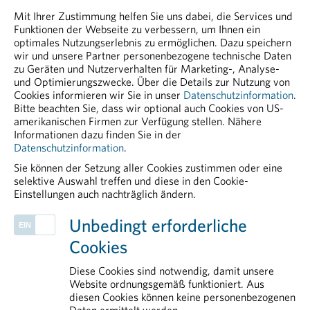
pharmig.at
Mit Ihrer Zustimmung helfen Sie uns dabei, die Services und
Funktionen der Webseite zu verbessern, um Ihnen ein
Mediathek
optimales Nutzungserlebnis zu ermöglichen. Dazu speichern
- 0 BYTE
wir und unsere Partner personenbezogene technische Daten
zu Geräten und Nutzerverhalten für Marketing-, Analyse-
20240124 Positiver Impuls für Forschungsstandort
und Optimierungszwecke. Über die Details zur Nutzung von
Österreich.pdf
Cookies informieren wir Sie in unser
Datenschutzinformation
.
Bitte beachten Sie, dass wir optional auch Cookies von US-
PDF - 36,42 KB
amerikanischen Firmen zur Verfügung stellen. Nähere
Informationen dazu finden Sie in der
Datenschutzinformation
.
Sie können der Setzung aller Cookies zustimmen oder eine
selektive Auswahl treffen und diese in den Cookie-
Einstellungen auch nachträglich ändern.
PHARMIG ENTDECKEN
Unbedingt erforderliche
Health Data & Digital
Cookies
Klinische Forschung
Patient Advocacy
Diese Cookies sind notwendig, damit unsere
Legal & Compliance
Website ordnungsgemäß funktioniert. Aus
diesen Cookies können keine personenbezogenen
Rare Diseases