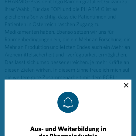
PHARMIG-Präsident Ingo Raimon gratuliert Guizani zu
ihrer Wahl: „Für das FOPI und die PHARMIG ist es
gleichermaßen wichtig, dass die Patientinnen und
Patienten in Österreich raschen Zugang zu
Medikamenten haben. Ebenso setzen wir uns für
Rahmenbedingungen ein, die ein Mehr an Forschung, ein
Mehr an Produktion und letzten Endes auch ein Mehr an
Arzneimittelsicherheit und -verfügbarkeit ermöglichen.
Das lässt sich umso besser erreichen, je mehr Kräfte an
diesen Zielen wirken. In diesem Sinne freue ich mich auf
die weitere gute Zusammenarbeit mit dem FOPI.“
Auch Alexander Herzog, Generalsekretär der PHARMIG,
freut sich auf die Fortsetzung der guten
Zusammenarbeit: „Ich gratuliere Julia Guizani ganz
herzlich zu ihrem neuen Amt. Mit ihr an der Spitze des
FOPI werden wir weiter daran arbeiten, den
Aus- und Weiterbildung in
Pharmastandort Österreich zu stärken. Es braucht
der Pharmaindustrie