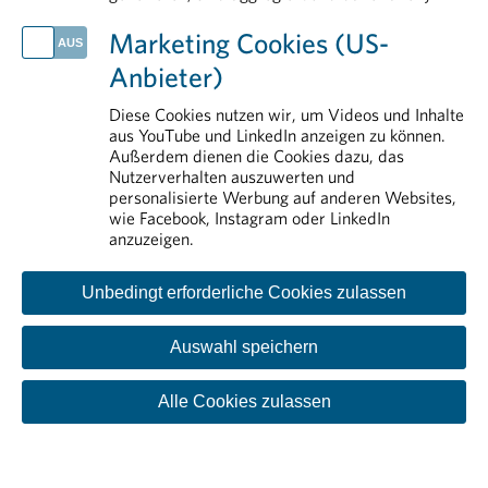
Arzneimittelsicherheit
Marketing Cookies (US-
Transparenz
Anbieter)
Aus- und Weiterbildung
Erstattung von Arzneimitteln
Diese Cookies nutzen wir, um Videos und Inhalte
aus YouTube und LinkedIn anzeigen zu können.
Pharmareferenten
Außerdem dienen die Cookies dazu, das
Nutzerverhalten auszuwerten und
personalisierte Werbung auf anderen Websites,
wie Facebook, Instagram oder LinkedIn
anzuzeigen.
Unbedingt erforderliche Cookies zulassen
Auswahl speichern
Kontakt
Impressum
Disclaimer
Datenschutzinformation
Cookie-Einstellungen
Alle Cookies zulassen