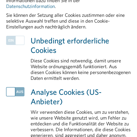
Informationen dazu finden Sie in der
Datenschutzinformation
.
>> Details und Anmeldung:
Sie können der Setzung aller Cookies zustimmen oder eine
Foundations of Drug Safety and
selektive Auswahl treffen und diese in den Cookie-
Pharmacovigilance
Einstellungen auch nachträglich ändern.
PHARMIG ENTDECKEN
Unbedingt erforderliche
Klinische Forschung
Cookies
Positionen der pharmazeutischen Industrie zur Standortstärkung
Mitgliedsunternehmen
Diese Cookies sind notwendig, damit unsere
Rare Diseases
Website ordnungsgemäß funktioniert. Aus
diesen Cookies können keine personenbezogenen
Communications
Daten ermittelt werden.
AKTUELLES
Analyse Cookies (US-
Life Sciences in Österreich: Der Standort braucht Rückenwind
Anbieter)
Mit gut vorbereiteter Reiseapotheke in einen entspannteren Urlaub
Handlungsbedarf für Europa: Arzneimittel als strategische Ressource stärken
Wir verwenden diese Cookies, um zu verstehen,
EU-Umweltpolitik: Balanceakt mit Folgen für Versorgungssicherheit und Standort Europa
wie unsere Website genutzt wird, um Fehler zu
entdecken und die Funktionalität der Website zu
DekarbPharm abgeschlossen: Praxisnahes Werkzeugset unterstützt Pharmaunternehmen bei der Dekarbonisierung
verbessern. Die Informationen, die diese Cookies
generieren, sind aggregiert und daher anonym.
IM DETAIL