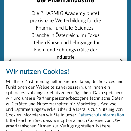
angesichts der Vielzahl an Herausforderungen ein
gemeinsames Wirken und ich freue mich, dies mit dem
Die PHARMIG Academy bietet
FOPI unter der Führung der neuen Präsidentin
praxisnahe Weiterbildung für die
fortzuführen.“
Pharma- und Life-Sciences-
Branche in Österreich. Im Fokus
Rückfragehinweis
stehen Kurse und Lehrgänge für
PHARMIG – Verband der pharmazeutischen Industrie
Fach- und Führungskräfte der
Österreichs
Industrie.
Head of Communications & PR
Wir nutzen Cookies!
Peter Richter, BA MA MBA
Der zweitägige englischsprachige
+43 664 8860 5264
Kurs
„Foundations of Drug Safety
Mit Ihrer Zustimmung helfen Sie uns dabei, die Services und
peter.richter@pharmig.at
Funktionen der Webseite zu verbessern, um Ihnen ein
and Pharmacovigilance“
bietet
pharmig.at
optimales Nutzungserlebnis zu ermöglichen. Dazu speichern
einen praxisnahen Einstieg in die
wir und unsere Partner personenbezogene technische Daten
Arzneimittelsicherheit und
zu Geräten und Nutzerverhalten für Marketing-, Analyse-
20230615 PHARMIG gratuliert neuer Präsidentin
Pharmakovigilanz – ideal für
und Optimierungszwecke. Über die Details zur Nutzung von
des FOPI.pdf
Cookies informieren wir Sie in unser
Datenschutzinformation
.
Fachkräfte im Bereich PV und
Bitte beachten Sie, dass wir optional auch Cookies von US-
PDF - 34,21 KB
angrenzenden Funktionen.
amerikanischen Firmen zur Verfügung stellen. Nähere