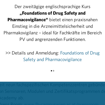
Der zweitägige englischsprachige Kurs
eldung unter:
„Foundations of Drug Safety and
t/
,
academy@fh-campuswien.ac.at
Pharmacovigilance“
bietet einen praxisnahen
at/
,
office@pharmig-academy.at
Einstieg in die Arzneimittelsicherheit und
Pharmakovigilanz – ideal für Fachkräfte im Bereich
artner:
PV und angrenzenden Funktionen.
schule für Zukunftsthemen
nden an fünf Standorten und fünf Kooperationsstando
>> Details und Anmeldung:
Foundations of Drug
hschule Österreichs. In den Departments Angewandte
Safety and Pharmacovigilance
auen und Gestalten, Gesundheitswissenschaften, Sozia
Sicherheit, Politik steht ein Angebot von mehr als 60
nd Vollzeit-Form zur Auswahl. Anwendungsorientierte
zeit neun fachspezifischen Kompetenzzentren gebündel
on Seminaren, Modulen und Zertifikatsprogrammen de
Academy ab.
 Press Room:
www.fh-campuswien.ac.at/pressroom