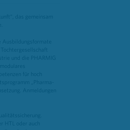
kunft“, das gemeinsam
.
re Ausbildungsformate
Tochtergesellschaft
strie und die PHARMIG
 modulares
petenzen für hoch
ikatsprogramm „Pharma-
Umsetzung. Anmeldungen
ualitätssicherung.
er HTL oder auch