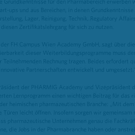
ie Grundkenntnisse für den Pharmabereich erwerben 
art-ups und aus Bereichen, in denen Grundkenntnisse
erstellung, Lager, Reinigung, Technik, Regulatory Affai
 diesen Zertifikatslehrgang für sich zu nutzen.
ter der FH Campus Wien Academy GmbH, sagt über die
egrierbarkeit dieser Weiterbildungsprogramme muss d
Teilnehmenden Rechnung tragen. Beides erfordert qua
innovative Partnerschaften entwickelt und umgesetzt.
, Präsident der PHARMIG Academy und Vizepräsident 
ten Lernprogramm einen wichtigen Beitrag für das ri
er heimischen pharmazeutischen Branche: „Mit dem r
e Türen leicht öffnen. Insofern sorgen wir gemeinsam
ass pharmazeutische Unternehmen genau die Fachkräfte
jene, die Jobs in der Pharmabranche haben oder anstr