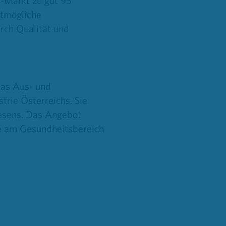
n-Markt zu gut 95
stmögliche
rch Qualität und
as Aus- und
trie Österreichs. Sie
esens. Das Angebot
sse am Gesundheitsbereich