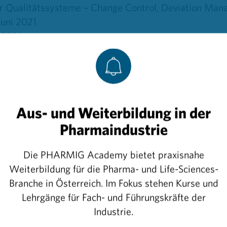
er Qualitätssysteme – Change Control, Deviation Ma
uni 2021
i 2021
iker*innen
(Start Wintersemester 2021/22)
MP-Basics für Techniker*innen
us-/Schwarz-) Technikbereiche
uktions (-anlagen) -Techniker*innen
Aus- und Weiterbildung in der
Pharmaindustrie
uktion
(ab 2022)
uktion inklusive Dokumentation
Die PHARMIG Academy bietet praxisnahe
ene in der Pharmaproduktion
Weiterbildung für die Pharma- und Life-Sciences-
ktion im Klein-/Großmaßstab
Branche in Österreich. Im Fokus stehen Kurse und
Lehrgänge für Fach- und Führungskräfte der
m basiert auf einem modularen Aufbau
. Die Seminare
Industrie.
t werden.