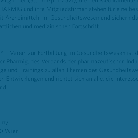
 Mitglieder (Stand April 2021), die den Medikamente
HARMIG und ihre Mitgliedsfirmen stehen für eine be
it Arzneimitteln im Gesundheitswesen und sichern du
aftlichen und medizinischen Fortschritt.
Verein zur Fortbildung im Gesundheitswesen ist d
er Pharmig, des Verbands der pharmazeutischen Indus
nge und Trainings zu allen Themen des Gesundheitsw
len Entwicklungen und richtet sich an alle, die Intere
nd.
emy
00 Wien