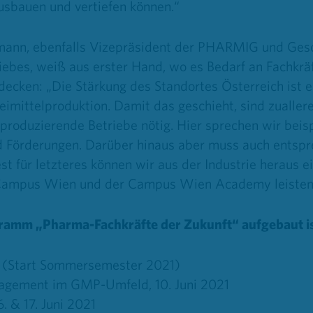
usbauen und vertiefen können.“
ann, ebenfalls Vizepräsident der PHARMIG und Gesc
ebes, weiß aus erster Hand, wo es Bedarf an Fachkrä
u decken: „Die Stärkung des Standortes Österreich ist 
eimittelproduktion. Damit das geschieht, sind zuallere
roduzierende Betriebe nötig. Hier sprechen wir beis
nd Förderungen. Darüber hinaus aber muss auch entsp
t für letzteres können wir aus der Industrie heraus e
Campus Wien und der Campus Wien Academy leisten
ogramm
„Pharma-Fachkräfte der Zukunft“
aufgebaut is
(Start Sommersemester 2021)
nagement im GMP-Umfeld, 10. Juni 2021
. & 17. Juni 2021