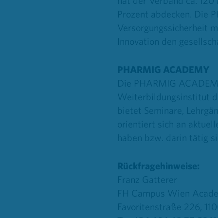
hat der Verband ca. 120
Prozent abdecken. Die P
Versorgungssicherheit m
Innovation den gesellsch
PHARMIG ACADEMY
Die PHARMIG ACADEMY – 
Weiterbildungsinstitut d
bietet Seminare, Lehrgä
orientiert sich an aktuel
haben bzw. darin tätig si
Rückfragehinweise:
Franz Gatterer
FH Campus Wien Acad
Favoritenstraße 226, 11