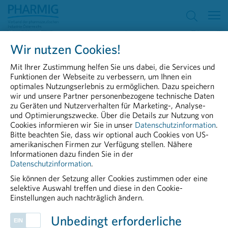
Pharmastandort
Wir nutzen Cookies!
Mit Ihrer Zustimmung helfen Sie uns dabei, die Services und
Funktionen der Webseite zu verbessern, um Ihnen ein
optimales Nutzungserlebnis zu ermöglichen. Dazu speichern
wir und unsere Partner personenbezogene technische Daten
zu Geräten und Nutzerverhalten für Marketing-, Analyse-
und Optimierungszwecke. Über die Details zur Nutzung von
Cookies informieren wir Sie in unser
Datenschutzinformation
.
Bitte beachten Sie, dass wir optional auch Cookies von US-
amerikanischen Firmen zur Verfügung stellen. Nähere
Informationen dazu finden Sie in der
Datenschutzinformation
.
Aus- und Weiterbildung in
Sie können der Setzung aller Cookies zustimmen oder eine
selektive Auswahl treffen und diese in den Cookie-
der Pharmaindustrie
Einstellungen auch nachträglich ändern.
PHARMIG ENTDECKEN
Die PHARMIG Academy bietet
Unbedingt erforderliche
praxisnahe Weiterbildung für die
Arzneimittelversorgung