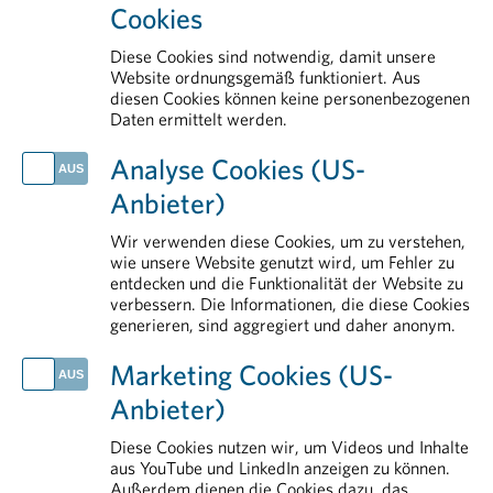
Cookies
Pharma- und Life-Sciences-
Health Data & Digital
Branche in Österreich. Im Fokus
Arbeitsbereiche
Diese Cookies sind notwendig, damit unsere
Politik
stehen Kurse und Lehrgänge für
Website ordnungsgemäß funktioniert. Aus
diesen Cookies können keine personenbezogenen
Klinische Forschung
Fach- und Führungskräfte der
Daten ermittelt werden.
Industrie.
AKTUELLES
Analyse Cookies (US-
PHARMIG Facts & Figures 2026
Der zweitägige englischsprachige
Anbieter)
Europas Signale zum Schutz medizinischer Innovationen bleiben widersprüchlich
Kurs
„Foundations of Drug Safety
Fehlende Verankerung schwächt Patient:innenbeteiligung im Gesundheitssystem
Wir verwenden diese Cookies, um zu verstehen,
and Pharmacovigilance“
bietet
Handlungsbedarf für Europa: Arzneimittel als strategische Ressource stärken
wie unsere Website genutzt wird, um Fehler zu
einen praxisnahen Einstieg in die
entdecken und die Funktionalität der Website zu
Tag der Weltgesundheit: nicht ohne Medikamente
Arzneimittelsicherheit und
verbessern. Die Informationen, die diese Cookies
generieren, sind aggregiert und daher anonym.
IM DETAIL
Pharmakovigilanz – ideal für
Fachkräfte im Bereich PV und
Erstattung von Arzneimitteln
Marketing Cookies (US-
angrenzenden Funktionen.
Rund um die Pharmaindustrie
Anbieter)
Transparenz
Arzneimittelsicherheit
>> Details und Anmeldung:
Diese Cookies nutzen wir, um Videos und Inhalte
aus YouTube und LinkedIn anzeigen zu können.
Aus- und Weiterbildung
Foundations of Drug Safety and
Außerdem dienen die Cookies dazu, das