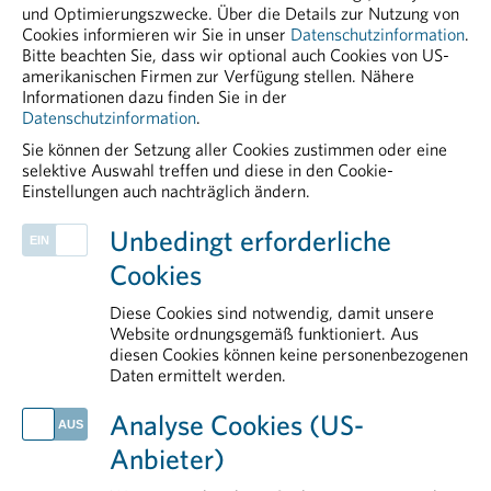
Weckruf für klinische Forschung in
und Optimierungszwecke. Über die Details zur Nutzung von
Cookies informieren wir Sie in unser
Datenschutzinformation
.
Österreich
Bitte beachten Sie, dass wir optional auch Cookies von US-
amerikanischen Firmen zur Verfügung stellen. Nähere
Informationen dazu finden Sie in der
Datenschutzinformation
.
Sie können der Setzung aller Cookies zustimmen oder eine
selektive Auswahl treffen und diese in den Cookie-
Einstellungen auch nachträglich ändern.
PHARMIG ENTDECKEN
Unbedingt erforderliche
Pharmakovigilanz
Cookies
European & International Affairs
Mitgliedsunternehmen
Diese Cookies sind notwendig, damit unsere
Positionen der pharmazeutischen Industrie zur Standortstärkung
Website ordnungsgemäß funktioniert. Aus
diesen Cookies können keine personenbezogenen
PHARMIG-Verhaltenscodex
Daten ermittelt werden.
AKTUELLES
Analyse Cookies (US-
PHARMIG Daten & Fakten 2026
Anbieter)
Klinische Forschung als Wachstumsmotor: Neue Daten belegen hohe Wertschöpfung für Österreich
Globaler Schlag gegen kriminelle Netzwerke im Arzneimittelhandel