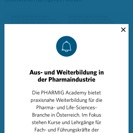
Aus- und Weiterbildung in
der Pharmaindustrie
Die PHARMIG Academy bietet
Eine Gesamtsumme von durschnittlich
473 klinischen
praxisnahe Weiterbildung für die
Prüfungen
fanden in den Jahren 2103 bis 2017 in
Pharma- und Life-Sciences-
Österreich statt. Die überwiegende Anzahl klinischer
Branche in Österreich. Im Fokus
Prüfungen entfällt 2017 mit 198 oder 43,7% auf die
stehen Kurse und Lehrgänge für
Onkologie. An zweiter Stelle folgten mit 9,3% Prüfungen
Fach- und Führungskräfte der
zu Kardiologie und Kreislauf. Zu je 8,6% wurden