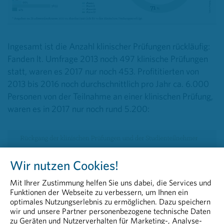
Ingesamt ist die Anzahl klinischer Prüfungen rückläufig:
Fanden lt. Umfrage 2013 noch 497 klinische Prüfungen
statt, waren es 2017 nur noch 453. Profititierten von
2013 bis 2016 noch durchschnittlich pro Jahr ca. 6.000
Personen von der Teilnahme an einer klinischen Prüfung,
waren es in 2017 nur noch rund 5.200:
Wir nutzen Cookies!
Mit Ihrer Zustimmung helfen Sie uns dabei, die Services und
Funktionen der Webseite zu verbessern, um Ihnen ein
optimales Nutzungserlebnis zu ermöglichen. Dazu speichern
wir und unsere Partner personenbezogene technische Daten
zu Geräten und Nutzerverhalten für Marketing-, Analyse-