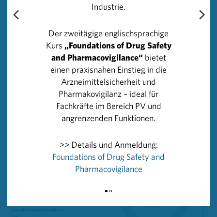
Industrie.
Prüfungen im Bereich Neurologie/Psychiatrie
durchgeführt.
Der zweitägige englischsprachige
Kurs
„Foundations of Drug Safety
Im Durchschnitt haben 2013 bis 2017 jährlich
5.785
and Pharmacovigilance“
bietet
Personen
an klinischen Prüfungen in Österreich
einen praxisnahen Einstieg in die
teilgenommen Aufgeteilt auf die Indikationsgebiete
Arzneimittelsicherheit und
nahmen 2017 jeweils rund 23% der Studienteilnehmer
Pharmakovigilanz – ideal für
an klinischen Prüfungen zu Onkologie sowie Kardiologie
Fachkräfte im Bereich PV und
und Kreislauf teil. 14% der Teilnehmer besetzen mit
angrenzenden Funktionen.
Prüfungen zu Stoffwechselerkrankungen den dritten
Platz.
>> Details und Anmeldung:
Foundations of Drug Safety and
Pharmacovigilance