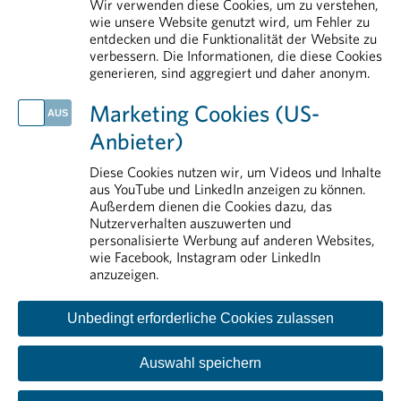
Wir verwenden diese Cookies, um zu verstehen,
Mit gut vorbereiteter Reiseapotheke in einen entspannteren Urlaub
wie unsere Website genutzt wird, um Fehler zu
entdecken und die Funktionalität der Website zu
Arzneimittel vor Hitze schützen
verbessern. Die Informationen, die diese Cookies
generieren, sind aggregiert und daher anonym.
IM DETAIL
Transparenz
Marketing Cookies (US-
Arzneimittelmarkt
Anbieter)
Aus- und Weiterbildung
Rund um das Arzneimittel
Diese Cookies nutzen wir, um Videos und Inhalte
aus YouTube und LinkedIn anzeigen zu können.
Pharmareferenten
Außerdem dienen die Cookies dazu, das
Nutzerverhalten auszuwerten und
personalisierte Werbung auf anderen Websites,
wie Facebook, Instagram oder LinkedIn
anzuzeigen.
Unbedingt erforderliche Cookies zulassen
Auswahl speichern
Kontakt
Impressum
Disclaimer
Datenschutzinformation
Cookie-Einstellungen