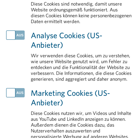
Plasmaproteine
Diese Cookies sind notwendig, damit unsere
Kontakt
Website ordnungsgemäß funktioniert. Aus
diesen Cookies können keine personenbezogenen
Arzneimittelzulassung
Daten ermittelt werden.
AKTUELLES
Analyse Cookies (US-
Impfen schützt in jedem Lebensabschnitt
Anbieter)
Großeinsatz gegen gefälschte Arzneimittel
EU will Arzneimittelproduktion in Europa stärken
Wir verwenden diese Cookies, um zu verstehen,
Zollpolitik gefährdet Medikamentenversorgung und Standort
wie unsere Website genutzt wird, um Fehler zu
entdecken und die Funktionalität der Website zu
PHARMIG Daten & Fakten 2026
verbessern. Die Informationen, die diese Cookies
generieren, sind aggregiert und daher anonym.
IM DETAIL
Arzneimittelmarkt
Marketing Cookies (US-
Erstattung von Arzneimitteln
Anbieter)
Aus- und Weiterbildung
Pharmareferenten
Diese Cookies nutzen wir, um Videos und Inhalte
aus YouTube und LinkedIn anzeigen zu können.
Transparenz
Außerdem dienen die Cookies dazu, das
Nutzerverhalten auszuwerten und
personalisierte Werbung auf anderen Websites,