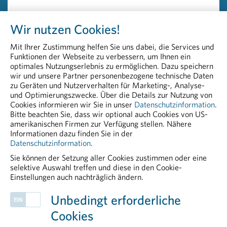
Österreichs
Head of Communications & PR
Wir nutzen Cookies!
Peter Richter, BA MA MBA
+43 664 8860 5264
Mit Ihrer Zustimmung helfen Sie uns dabei, die Services und
peter.richter@pharmig.at
Funktionen der Webseite zu verbessern, um Ihnen ein
pharmig.at
optimales Nutzungserlebnis zu ermöglichen. Dazu speichern
wir und unsere Partner personenbezogene technische Daten
zu Geräten und Nutzerverhalten für Marketing-, Analyse-
20210526 Transparenz bei Zuwendungen keine
und Optimierungszwecke. Über die Details zur Nutzung von
Frage der Willkür.pdf
Cookies informieren wir Sie in unser
Datenschutzinformation
.
Bitte beachten Sie, dass wir optional auch Cookies von US-
PDF - 84,84 KB
amerikanischen Firmen zur Verfügung stellen. Nähere
Informationen dazu finden Sie in der
Datenschutzinformation
.
Sie können der Setzung aller Cookies zustimmen oder eine
selektive Auswahl treffen und diese in den Cookie-
Einstellungen auch nachträglich ändern.
PHARMIG ENTDECKEN
Unbedingt erforderliche
Herstellung & Qualitätssicherung
Cookies
Politik