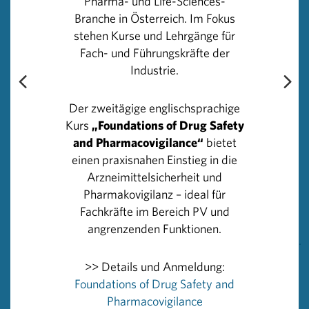
Pharma- und Life-Sciences-
aber wurden konsequent jene Ärztinnen und Ärzte an
Branche in Österreich. Im Fokus
den Pranger gestellt, die seit Einführung der
stehen Kurse und Lehrgänge für
Transparenzinitiative im Jahr 2016 namentlich zu ihrer
Fach- und Führungskräfte der
Kooperation mit der pharmazeutischen Industrie
Industrie.
gestanden sind. Dabei sollte allen klar sein, dass es nur
gemeinsam möglich ist, Meilensteine in der Medizin zu
Der zweitägige englischsprachige
setzen.“
Kurs
„Foundations of Drug Safety
and Pharmacovigilance“
bietet
Bis spätestens 30. Juni eines jeden Jahres legen die
einen praxisnahen Einstieg in die
pharmazeutischen Unternehmen die Zahlungen an
Arzneimittelsicherheit und
Angehörige und Institutionen der Fachkreise des
Pharmakovigilanz – ideal für
Vorjahres offen. Die branchenweit zusammengefassten
Fachkräfte im Bereich PV und
Zahlen veröffentlicht die PHARMIG unter
angrenzenden Funktionen.
https://www.pharmig.at/pharmaindustrie/transparenz/
.
>> Details und Anmeldung:
Rückfragehinweis
Foundations of Drug Safety and
PHARMIG – Verband der pharmazeutischen Industrie
Pharmacovigilance