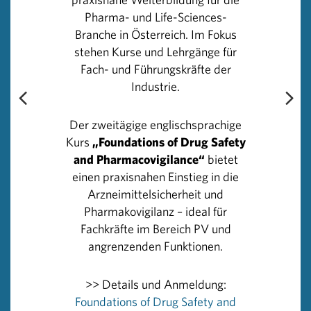
für die Gesundheitsversorgung“, so der neue PHARMIG-
Pharma- und Life-Sciences-
Präsident.
Branche in Österreich. Im Fokus
stehen Kurse und Lehrgänge für
Dies unterstreicht auch PHARMIG-Generalsekretär
Fach- und Führungskräfte der
Mag. Alexander Herzog: „Es ist erfreulich, dass es seit
Industrie.
einigen Wochen Signale auf vielen Ebenen der Politik in
Richtung Stärkung der Wirtschaft und der
Der zweitägige englischsprachige
Wettbewerbsfähigkeit gibt. Doch was zählt, sind
Kurs
„Foundations of Drug Safety
letztlich auch entsprechende Taten und nicht nur
and Pharmacovigilance“
bietet
Bekenntnisse. Wir sind daher mit unseren Partnerinnen
einen praxisnahen Einstieg in die
und Partnern im Gesundheitswesen und in der Politik
Arzneimittelsicherheit und
stets im engen Austausch, damit aus der Idee einer Life-
Pharmakovigilanz – ideal für
Science-Strategie auch handfeste Maßnahmen werden.“
Fachkräfte im Bereich PV und
Herzog freut sich dabei auf die bewährt gute
angrenzenden Funktionen.
Zusammenarbeit mit Wittmann und auf dessen
Unterstützung nun auch in seiner neuen Rolle als
>> Details und Anmeldung:
Verbandspräsident.
Foundations of Drug Safety and