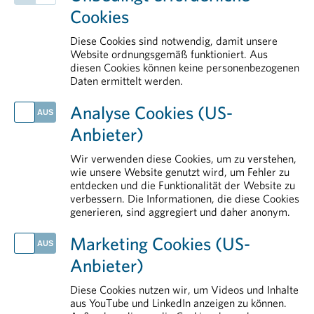
Kontakt
Cookies
Über uns
Plasmaproteine
Diese Cookies sind notwendig, damit unsere
Legal & Compliance
Website ordnungsgemäß funktioniert. Aus
diesen Cookies können keine personenbezogenen
Health Data & Digital
Daten ermittelt werden.
AKTUELLES
Analyse Cookies (US-
Arzneimittel vor Hitze schützen
Anbieter)
Impfen schützt in jedem Lebensabschnitt
Neue Plattform stärkt Österreich im Wettbewerb um klinische Forschung
Wir verwenden diese Cookies, um zu verstehen,
Mit gut vorbereiteter Reiseapotheke in einen entspannteren Urlaub
wie unsere Website genutzt wird, um Fehler zu
entdecken und die Funktionalität der Website zu
Handlungsbedarf für Europa: Arzneimittel als strategische Ressource stärken
verbessern. Die Informationen, die diese Cookies
generieren, sind aggregiert und daher anonym.
IM DETAIL
Rund um das Arzneimittel
Marketing Cookies (US-
Transparenz
Anbieter)
Forschung & Entwicklung
Aus- und Weiterbildung
Diese Cookies nutzen wir, um Videos und Inhalte
aus YouTube und LinkedIn anzeigen zu können.
Pharmareferenten