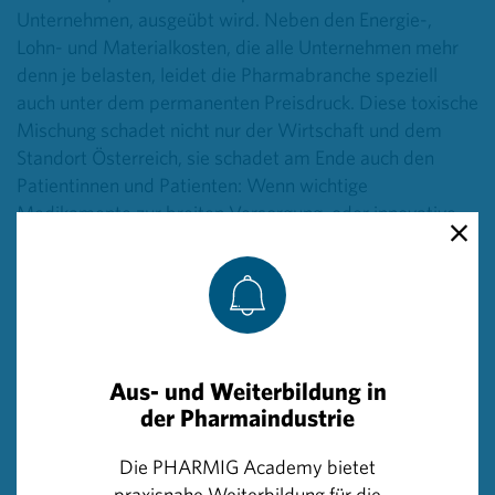
Unternehmen, ausgeübt wird. Neben den Energie-,
Lohn- und Materialkosten, die alle Unternehmen mehr
denn je belasten, leidet die Pharmabranche speziell
auch unter dem permanenten Preisdruck. Diese toxische
Mischung schadet nicht nur der Wirtschaft und dem
Standort Österreich, sie schadet am Ende auch den
Patientinnen und Patienten: Wenn wichtige
Medikamente zur breiten Versorgung, oder innovative
Therapien aus der Forschung, nur mehr eingeschränkt,
oder im schlimmsten Fall gar nicht mehr in Österreich
verfügbar sind, steigen die Kosten im
Gesundheitssystem erst recht an. Daher sehen wir es
als dringend geboten, dass die Politik die Bedeutung der
pharmazeutischen Industrie als eine der
Aus- und Weiterbildung in
Schlüsselbranchen anerkennt und hier entsprechende
der Pharmaindustrie
Unterstützung bietet. Gerade in schwierigen Zeiten wie
jetzt bieten pharmazeutische Unternehmen sowohl eine
Die PHARMIG Academy bietet
Wachstumschance für den Standort als auch Lösungen
praxisnahe Weiterbildung für die