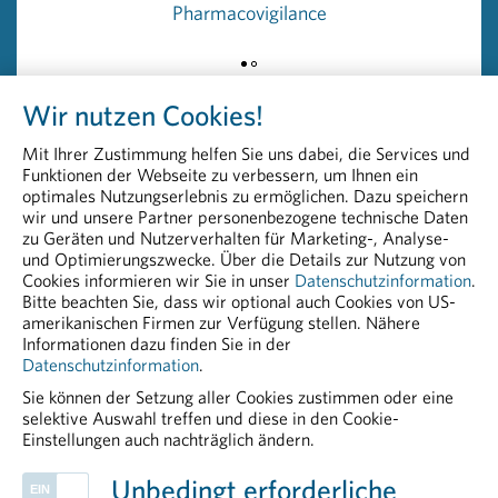
Pharmacovigilance
Rückfragehinweis:
PHARMIG – Verband der pharmazeutischen Industrie
Österreichs
Wir nutzen Cookies!
Head of Communication & PR
Peter Richter, BA MA MBA
Mit Ihrer Zustimmung helfen Sie uns dabei, die Services und
+43 664 8860 5264
Funktionen der Webseite zu verbessern, um Ihnen ein
peter.richter@pharmig.at
optimales Nutzungserlebnis zu ermöglichen. Dazu speichern
wir und unsere Partner personenbezogene technische Daten
zu Geräten und Nutzerverhalten für Marketing-, Analyse-
20250401 Neuer PHARMIG Präsident_Engagement
und Optimierungszwecke. Über die Details zur Nutzung von
für Medikamentenversorgung und Wirtschaft
Cookies informieren wir Sie in unser
Datenschutzinformation
.
Bitte beachten Sie, dass wir optional auch Cookies von US-
PDF - 85,74 KB
amerikanischen Firmen zur Verfügung stellen. Nähere
Informationen dazu finden Sie in der
Datenschutzinformation
.
Sie können der Setzung aller Cookies zustimmen oder eine
selektive Auswahl treffen und diese in den Cookie-
Einstellungen auch nachträglich ändern.
PHARMIG ENTDECKEN
Unbedingt erforderliche