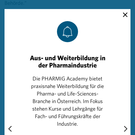
Behörde.“
Jede Meldung trägt dazu bei, Arzneimittel sicherer zu
machen und den Erfahrungsschatz über Therapien zu
erweitern. Alle Meldungen über Nebenwirkungen
werden sorgfältig ausgewertet.
Ergänzt durch Daten aus
Studien, Registern und anderen Datenerhebungen
bilden sie die Basis für Maßnahmen, wie etwa
Aus- und Weiterbildung in
der Pharmaindustrie
zusätzliche Informationen für medizinisches
Fachpersonal, eine Anpassung der Packungsbeilage
Die PHARMIG Academy bietet
oder veränderte Dosierungsempfehlungen. Herzog
praxisnahe Weiterbildung für die
erklärt:
„Auch nach der Zulassung wird das Nutzen-
Pharma- und Life-Sciences-
Risiko-Profil eines Arzneimittels laufend überwacht. Je
Branche in Österreich. Im Fokus
mehr Daten man hat, umso besser können die
stehen Kurse und Lehrgänge für
Anwendungsempfehlungen angepasst und Produkte
Fach- und Führungskräfte der
weiterentwickelt werden.“
Industrie.
Verdachtsmeldungen zu Nebenwirkungen können