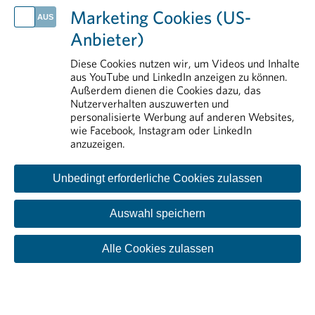
Aus- und Weiterbildung
Marketing Cookies (US-
Transparenz
Anbieter)
Pharmareferenten
Rund um die Pharmaindustrie
Diese Cookies nutzen wir, um Videos und Inhalte
aus YouTube und LinkedIn anzeigen zu können.
Arzneimittelsicherheit
Außerdem dienen die Cookies dazu, das
Nutzerverhalten auszuwerten und
personalisierte Werbung auf anderen Websites,
wie Facebook, Instagram oder LinkedIn
anzuzeigen.
Unbedingt erforderliche Cookies zulassen
Auswahl speichern
Kontakt
Impressum
Disclaimer
Datenschutzinformation
Cookie-Einstellungen
Alle Cookies zulassen