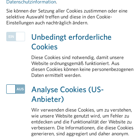
Datenschutzinformation
.
Sie können der Setzung aller Cookies zustimmen oder eine
selektive Auswahl treffen und diese in den Cookie-
Einstellungen auch nachträglich ändern.
PHARMIG ENTDECKEN
Unbedingt erforderliche
PHARMIG-Verhaltenscodex
Cookies
Positionen der pharmazeutischen Industrie zur Standortstärkung
Legal & Compliance
Diese Cookies sind notwendig, damit unsere
European & International Affairs
Website ordnungsgemäß funktioniert. Aus
diesen Cookies können keine personenbezogenen
Arbeitsbereiche
Daten ermittelt werden.
AKTUELLES
Analyse Cookies (US-
Impfen schützt in jedem Lebensabschnitt
Anbieter)
Neue Plattform stärkt Österreich im Wettbewerb um klinische Forschung
Zollpolitik gefährdet Medikamentenversorgung und Standort
Wir verwenden diese Cookies, um zu verstehen,
Klinische Forschung als Wachstumsmotor: Neue Daten belegen hohe Wertschöpfung für Österreich
wie unsere Website genutzt wird, um Fehler zu
entdecken und die Funktionalität der Website zu
Globaler Schlag gegen kriminelle Netzwerke im Arzneimittelhandel
verbessern. Die Informationen, die diese Cookies
generieren, sind aggregiert und daher anonym.
IM DETAIL