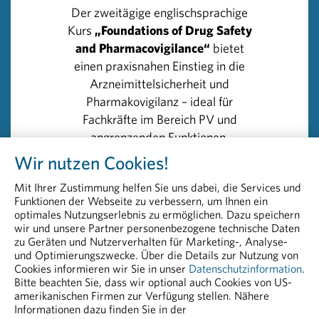
Der zweitägige englischsprachige
bequem über das Online-Meldeportal der
Kurs
„Foundations of Drug Safety
österreichischen Behörde Bundesamt für Sicherheit im
and Pharmacovigilance“
bietet
Gesundheitswesen (BASG) übermittelt werden:
einen praxisnahen Einstieg in die
https://nebenwirkung.basg.gv.at/
Arzneimittelsicherheit und
Pharmakovigilanz – ideal für
Rückfragehinweis
Fachkräfte im Bereich PV und
PHARMIG – Verband der pharmazeutischen Industrie
angrenzenden Funktionen.
Österreichs
Wir nutzen Cookies!
Head of Communications & PR
>> Details und Anmeldung:
Peter Richter, BA MA MBA
Mit Ihrer Zustimmung helfen Sie uns dabei, die Services und
Foundations of Drug Safety and
+43 664 8860 5264
Funktionen der Webseite zu verbessern, um Ihnen ein
Pharmacovigilance
peter.richter@pharmig.at
optimales Nutzungserlebnis zu ermöglichen. Dazu speichern
wir und unsere Partner personenbezogene technische Daten
zu Geräten und Nutzerverhalten für Marketing-, Analyse-
20251103 Sicherheit Für Patient Innen Und
und Optimierungszwecke. Über die Details zur Nutzung von
Arzneimittel Durch Richtige Anwendung Erhöhen
Cookies informieren wir Sie in unser
Datenschutzinformation
.
Bitte beachten Sie, dass wir optional auch Cookies von US-
PDF - 113,55 KB
amerikanischen Firmen zur Verfügung stellen. Nähere
Informationen dazu finden Sie in der