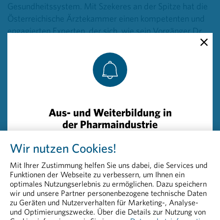
Gesundheitssystem. Mit Szekeres an der Spitze hat die
Österreichische Ärztekammer einen kompetenten und
engagierten Experten, der sich, wie sein Vorgänger Dr.
Wechselberger, zum Wohle der Patientinnen und
Patienten einsetzt“, gratuliert Pharmig-Präsident Mag.
Martin Munte.
Die Zusammenarbeit zwischen Ärzteschaft und
pharmazeutischer Industrie ist essenziell, um
Aus- und Weiterbildung in
medizinischen und gesellschaftlichen Fortschritt zu
der Pharmaindustrie
gewährleisten. „Wir freuen uns, gemeinsam mit Herrn
Szekeres und der Österreichischen Ärztekammer die
Wir nutzen Cookies!
Die PHARMIG Academy bietet
Lebensqualität der heimischen Bevölkerung weiter zu
praxisnahe Weiterbildung für die
Mit Ihrer Zustimmung helfen Sie uns dabei, die Services und
verbessern und das Gesundheitswesen nachhaltig
Pharma- und Life-Sciences-
Funktionen der Webseite zu verbessern, um Ihnen ein
weiterzuentwickeln“, so Munte weiter.
Branche in Österreich. Im Fokus
optimales Nutzungserlebnis zu ermöglichen. Dazu speichern
wir und unsere Partner personenbezogene technische Daten
stehen Kurse und Lehrgänge für
zu Geräten und Nutzerverhalten für Marketing-, Analyse-
Fach- und Führungskräfte der
Die Pharmig sendet zudem Glückwünsche an die
und Optimierungszwecke. Über die Details zur Nutzung von
Industrie.
Vizepräsidenten Dr. Herwig Lindner, Dr. Johannes