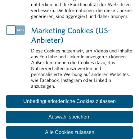
entdecken und die Funktionalität der Website zu
Life Sciences in Österreich: Der Standort braucht Rückenwind
verbessern. Die Informationen, die diese Cookies
generieren, sind aggregiert und daher anonym.
IM DETAIL
Erstattung von Arzneimitteln
Marketing Cookies (US-
Forschung & Entwicklung
Anbieter)
Pharmareferenten
Aus- und Weiterbildung
Diese Cookies nutzen wir, um Videos und Inhalte
aus YouTube und LinkedIn anzeigen zu können.
Arzneimittelmarkt
Außerdem dienen die Cookies dazu, das
Nutzerverhalten auszuwerten und
personalisierte Werbung auf anderen Websites,
wie Facebook, Instagram oder LinkedIn
anzuzeigen.
Unbedingt erforderliche Cookies zulassen
Auswahl speichern
Kontakt
Impressum
Disclaimer
Datenschutzinformation
Cookie-Einstellungen
Alle Cookies zulassen