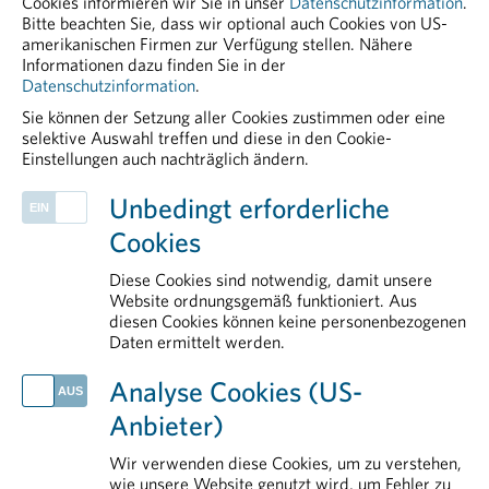
Cookies informieren wir Sie in unser
Datenschutzinformation
.
Bitte beachten Sie, dass wir optional auch Cookies von US-
Steinhart und Dr. Harald Mayer.
amerikanischen Firmen zur Verfügung stellen. Nähere
Der zweitägige englischsprachige
Informationen dazu finden Sie in der
Kurs
„Foundations of Drug Safety
Datenschutzinformation
.
and Pharmacovigilance“
bietet
Sie können der Setzung aller Cookies zustimmen oder eine
selektive Auswahl treffen und diese in den Cookie-
einen praxisnahen Einstieg in die
Einstellungen auch nachträglich ändern.
Arzneimittelsicherheit und
PHARMIG ENTDECKEN
Pharmakovigilanz – ideal für
Unbedingt erforderliche
Klinische Forschung
Fachkräfte im Bereich PV und
Cookies
Patient Advocacy
angrenzenden Funktionen.
Plasmaproteine
Diese Cookies sind notwendig, damit unsere
Public Affairs und Market Access
Website ordnungsgemäß funktioniert. Aus
>> Details und Anmeldung:
diesen Cookies können keine personenbezogenen
Legal & Compliance
Foundations of Drug Safety and
Daten ermittelt werden.
Pharmacovigilance
AKTUELLES
Analyse Cookies (US-
Europas klinische Forschung steht unter Druck
Anbieter)
PHARMIG Facts & Figures 2026
EU-Umweltpolitik: Balanceakt mit Folgen für Versorgungssicherheit und Standort Europa
Wir verwenden diese Cookies, um zu verstehen,
Zollpolitik gefährdet Medikamentenversorgung und Standort
wie unsere Website genutzt wird, um Fehler zu