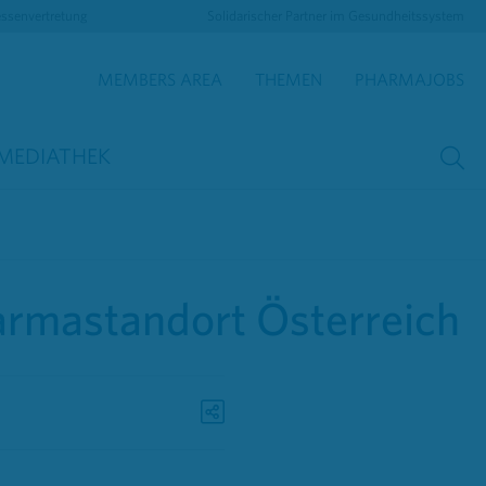
essenvertretung
Solidarischer Partner im Gesundheitssystem
MEMBERS AREA
THEMEN
PHARMAJOBS
MEDIATHEK
harmastandort Österreich