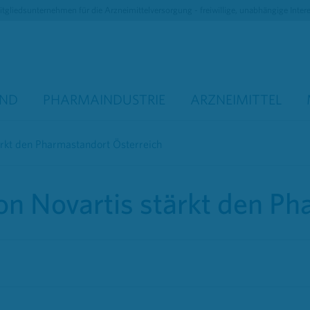
tgliedsunternehmen für die Arzneimittelversorgung - freiwillige, unabhängige Inter
AND
PHARMAINDUSTRIE
ARZNEIMITTEL
ärkt den Pharmastandort Österreich
on Novartis stärkt den P