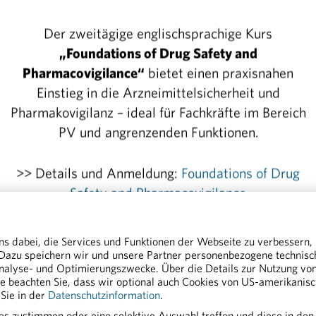
 Beitrag, wie ihn Unternehmen wie Novartis zur Vers
ich leisten, als wichtiges Signal: „Wir setzen uns bes
Der zweitägige englischsprachige Kurs
onalen Wettbewerb besteht und weiter gestärkt wird.
„Foundations of Drug Safety and
islich. Es wäre gut, würde die Politik dies als weiter
Pharmacovigilance“
bietet einen praxisnahen
ence Strategie aufzusetzen und umzusetzen. Ein strateg
Einstieg in die Arzneimittelsicherheit und
twendig, um genau das langfristig erreichen zu können
Pharmakovigilanz – ideal für Fachkräfte im Bereich
PV und angrenzenden Funktionen.
pharmazeutischen Industrie Österreichs
>> Details und Anmeldung:
Foundations of Drug
s & PR
Safety and Pharmacovigilance
MBA
ns dabei, die Services und Funktionen der Webseite zu verbessern,
g.at
 Dazu speichern wir und unsere Partner personenbezogene technis
nalyse- und Optimierungszwecke. Über die Details zur Nutzung von 
tte beachten Sie, dass wir optional auch Cookies von US-amerikanis
lturanlage Von Novartis Stärkt Den Pharmastandort 
Sie in der
Datenschutzinformation
.
ies zustimmen oder eine selektive Auswahl treffen und diese in den