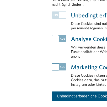
nachträglich ändern.
Unbedingt erf
Diese Cookies sind no
personenbezogenen Da
PHARMIG ENTDECKEN
Analyse Cooki
Arzneimittelversorgung
PHARMIG-Verhaltenscodex
Wir verwenden diese C
Patient Advocacy
Funktionalität der Web
anonym.
Pharmakovigilanz
European & International Affairs
Marketing Co
Diese Cookies nutzen 
Cookies dazu, das Nut
Kontakt
Impressum
Disclaimer
Datensch
Instagram oder Linked
Unbedingt erforderliche Cook
© P