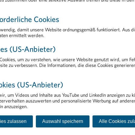
orderliche Cookies
twendig, damit unsere Website ordnungsgemäß funktioniert. Aus d
ten ermittelt werden.
AKTUELLES
es (US-Anbieter)
Rauchstopp als starker Hebel für Gesundheit und Versorgung
E
Mit gut vorbereiteter Reiseapotheke in einen entspannteren Urlaub
P
ookies, um zu verstehen, wie unsere Website genutzt wird, um Feh
DekarbPharm abgeschlossen: Praxisnahes Werkzeugset unterstützt Pharmaunternehmen bei der Dekarbonisierung
T
site zu verbessern. Die Informationen, die diese Cookies generiere
Arzneimittel vor Hitze schützen
A
Großeinsatz gegen gefälschte Arzneimittel
R
okies (US-Anbieter)
wir, um Videos und Inhalte aus YouTube und LinkedIn anzeigen zu
zerverhalten auszuwerten und personalisierte Werbung auf andere
utzinformation
Cookie-Einstellungen
In anzuzeigen.
ies zulassen
Auswahl speichern
Alle Cookies zu
HARMIG | Verband der pharmazeutischen Industrie Österre