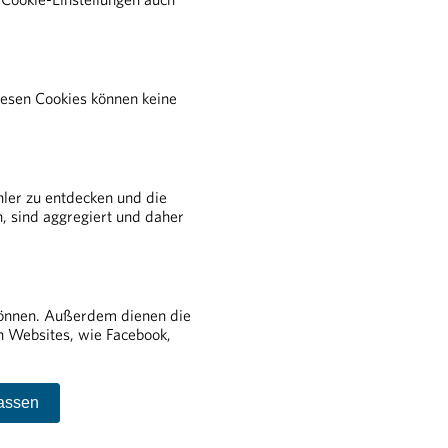
iesen Cookies können keine
IM DETAIL
rstattung von Arzneimitteln
harmareferenten
ler zu entdecken und die
ransparenz
n, sind aggregiert und daher
us- und Weiterbildung
und um die Pharmaindustrie
 können. Außerdem dienen die
n Websites, wie Facebook,
lassen
ichs