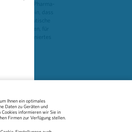
orgung und zur Pharma-
Sozialversicherungssyst
tändig dafür ein, dass
Rechte als 
 Die pharmazeutische
en Ansporn sehen, für
Die Broschüre ist auc
isches, koordiniertes
bestellbar - hier geht
.“
BESTEL
 um Ihnen ein optimales
che Daten zu Geräten und
Cookies informieren wir Sie in
chen Firmen zur Verfügung stellen.
Österreich
 Cookie-Einstellungen auch