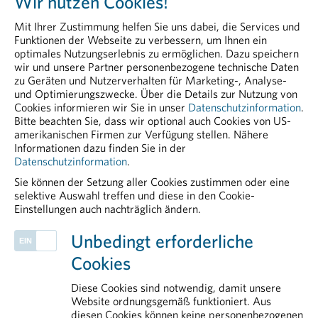
Wir nutzen Cookies!
Head of Communications & PR
Mit Ihrer Zustimmung helfen Sie uns dabei, die Services und
Peter Richter, BA MA MBA
Funktionen der Webseite zu verbessern, um Ihnen ein
+43 664 8860 5264
optimales Nutzungserlebnis zu ermöglichen. Dazu speichern
wir und unsere Partner personenbezogene technische Daten
peter.richter@pharmig.at
zu Geräten und Nutzerverhalten für Marketing-, Analyse-
und Optimierungszwecke. Über die Details zur Nutzung von
20251006 Jede Plasmaspende Rettet Leben
Cookies informieren wir Sie in unser
Datenschutzinformation
.
Bitte beachten Sie, dass wir optional auch Cookies von US-
PDF - 35,74 KB
amerikanischen Firmen zur Verfügung stellen. Nähere
Informationen dazu finden Sie in der
Datenschutzinformation
.
Sie können der Setzung aller Cookies zustimmen oder eine
selektive Auswahl treffen und diese in den Cookie-
Einstellungen auch nachträglich ändern.
PHARMIG ENTDECKEN
Unbedingt erforderliche
Health Data & Digital
Cookies
Plasmaproteine
Kontakt
Diese Cookies sind notwendig, damit unsere
Arzneimittelzulassung
Website ordnungsgemäß funktioniert. Aus
diesen Cookies können keine personenbezogenen
Arzneimittelversorgung