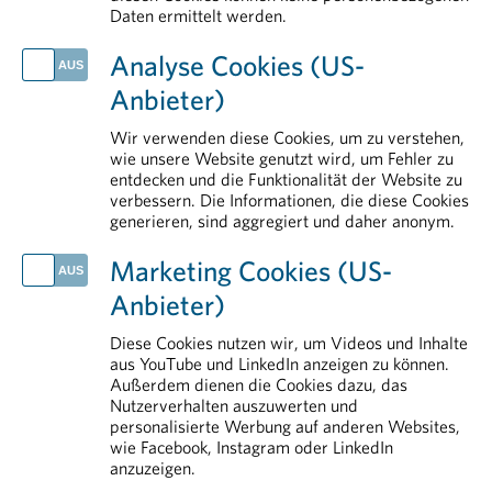
Daten ermittelt werden.
AKTUELLES
Analyse Cookies (US-
PHARMIG Facts & Figures 2026
Anbieter)
PHARMIG Daten & Fakten 2026
Life Sciences in Österreich: Der Standort braucht Rückenwind
Wir verwenden diese Cookies, um zu verstehen,
EU-Abwasserrichtlinie: fundierte Datengrundlage als Voraussetzung für Umsetzung
wie unsere Website genutzt wird, um Fehler zu
entdecken und die Funktionalität der Website zu
Tag der Weltgesundheit: nicht ohne Medikamente
verbessern. Die Informationen, die diese Cookies
generieren, sind aggregiert und daher anonym.
IM DETAIL
Arzneimittelmarkt
Marketing Cookies (US-
Rund um die Pharmaindustrie
Anbieter)
Erstattung von Arzneimitteln
Forschung & Entwicklung
Diese Cookies nutzen wir, um Videos und Inhalte
aus YouTube und LinkedIn anzeigen zu können.
Pharmareferenten
Außerdem dienen die Cookies dazu, das
Nutzerverhalten auszuwerten und
personalisierte Werbung auf anderen Websites,
wie Facebook, Instagram oder LinkedIn
anzuzeigen.