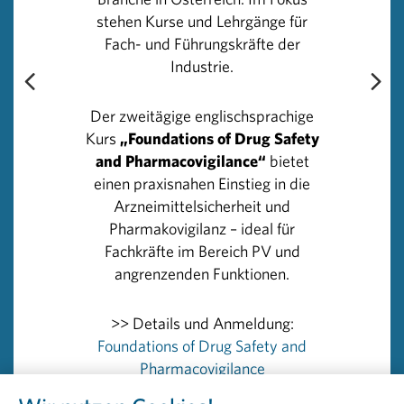
in Österreich.
stehen Kurse und Lehrgänge für
Fach- und Führungskräfte der
„Die Bandbreite der Einsatzmöglichkeiten zeigt, wie
Industrie.
wertvoll und zugleich knapp diese Ressource ist. Jede
einzelne Plasmaspende hilft, die Lage zu stabilisieren
Der zweitägige englischsprachige
und kann Leben retten. Vielleicht sogar das eigene oder
Kurs
„Foundations of Drug Safety
das eines geliebten Menschen“, so Herzog.
and Pharmacovigilance“
bietet
einen praxisnahen Einstieg in die
In Österreich können Menschen zwischen 18 und 60
Arzneimittelsicherheit und
Jahren Blutplasma spenden. Für die Spende ist ein
Pharmakovigilanz – ideal für
Termin in einem Plasmazentrum erforderlich. Nähere
Fachkräfte im Bereich PV und
Informationen dazu bietet beispielsweise die Website
angrenzenden Funktionen.
https://www.plasmaspende.at/plasmazentren-
oesterreich
>> Details und Anmeldung:
Foundations of Drug Safety and
Rückfragehinweis:
Pharmacovigilance
PHARMIG – Verband der pharmazeutischen Industrie
Österreichs