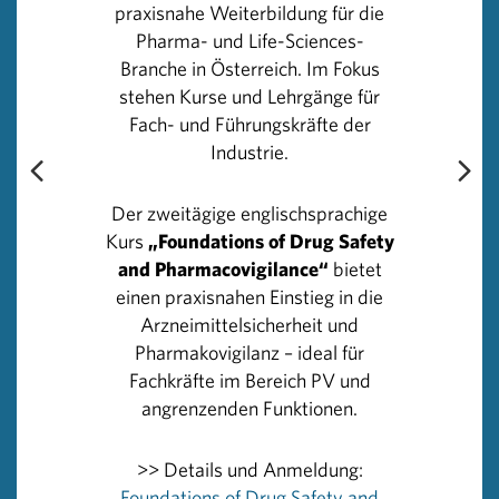
praxisnahe Weiterbildung für die
vernachlässigt worden. Herzog appelliert an die
Pharma- und Life-Sciences-
Bevölkerung, Auffrischungs- oder Teilimpfungen, die eine
Branche in Österreich. Im Fokus
Grundimmunisierung ausmachen, nachzuholen. Auch bei
stehen Kurse und Lehrgänge für
Erwachsenen tun sich zunehmend Impflücken auf und so
Fach- und Führungskräfte der
bezieht sich der Aufruf, das Impfangebot
Industrie.
wahrzunehmen, auch auf jene Infektionskrankheiten,
gegen die sich Menschen in Österreich bisher nur
Der zweitägige englischsprachige
unterdurchschnittlich geschützt haben. Dazu zählen
Kurs
„Foundations of Drug Safety
beispielsweise Influenza, Masern, Diphtherie, Tetanus,
and Pharmacovigilance“
bietet
Pertussis, Polio, Humane Papillomaviren (HPV), FSME
einen praxisnahen Einstieg in die
sowie Hepatitis A und B. Dazu Herzog: „Nur weil einige
Arzneimittelsicherheit und
schwerwiegende Infektionskrankheiten heute seltener
Pharmakovigilanz – ideal für
vorkommen, sind sie nicht weniger gefährlich oder gar zu
Fachkräfte im Bereich PV und
unterschätzen. Jeder Erkrankungsfall, der durch eine
angrenzenden Funktionen.
Impfung hätte verhindert werden können, ist einer zu
viel und ein aufrechter Impfschutz eine gute Möglichkeit
zur Prävention.“
>> Details und Anmeldung:
Foundations of Drug Safety and