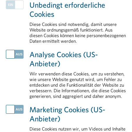
Unbedingt erforderliche
Patient Advocacy
Cookies
Kontakt
Politik
Diese Cookies sind notwendig, damit unsere
Health Data & Digital
Website ordnungsgemäß funktioniert. Aus
diesen Cookies können keine personenbezogenen
Arbeitsbereiche
Daten ermittelt werden.
AKTUELLES
Analyse Cookies (US-
Fehlende Verankerung schwächt Patient:innenbeteiligung im Gesundheitssystem
Anbieter)
DekarbPharm abgeschlossen: Praxisnahes Werkzeugset unterstützt Pharmaunternehmen bei der Dekarbonisierung
Globaler Schlag gegen kriminelle Netzwerke im Arzneimittelhandel
Wir verwenden diese Cookies, um zu verstehen,
PHARMIG Facts & Figures 2026
wie unsere Website genutzt wird, um Fehler zu
entdecken und die Funktionalität der Website zu
Life Sciences in Österreich: Der Standort braucht Rückenwind
verbessern. Die Informationen, die diese Cookies
generieren, sind aggregiert und daher anonym.
IM DETAIL
Arzneimittelsicherheit
Marketing Cookies (US-
Erstattung von Arzneimitteln
Anbieter)
Forschung & Entwicklung
Aus- und Weiterbildung
Diese Cookies nutzen wir, um Videos und Inhalte