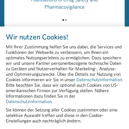
Pharmacovigilance
Rückfragehinweis
PHARMIG – Verband der pharmazeutischen Industrie
Österreichs
Mag. (FH) Martina Dick
Wir nutzen Cookies!
Communications Expert
+43 664 8860 6819
Mit Ihrer Zustimmung helfen Sie uns dabei, die Services und
martina.dick@pharmig.at
Funktionen der Webseite zu verbessern, um Ihnen ein
pharmig.at
optimales Nutzungserlebnis zu ermöglichen. Dazu speichern
wir und unsere Partner personenbezogene technische Daten
zu Geräten und Nutzerverhalten für Marketing-, Analyse-
20221201 Impfen bedeutet vorbeugende
und Optimierungszwecke. Über die Details zur Nutzung von
Verantwortung
Cookies informieren wir Sie in unser
Datenschutzinformation
.
Bitte beachten Sie, dass wir optional auch Cookies von US-
PDF - 82,57 KB
amerikanischen Firmen zur Verfügung stellen. Nähere
Informationen dazu finden Sie in der
Datenschutzinformation
.
Sie können der Setzung aller Cookies zustimmen oder eine
selektive Auswahl treffen und diese in den Cookie-
Einstellungen auch nachträglich ändern.
PHARMIG ENTDECKEN