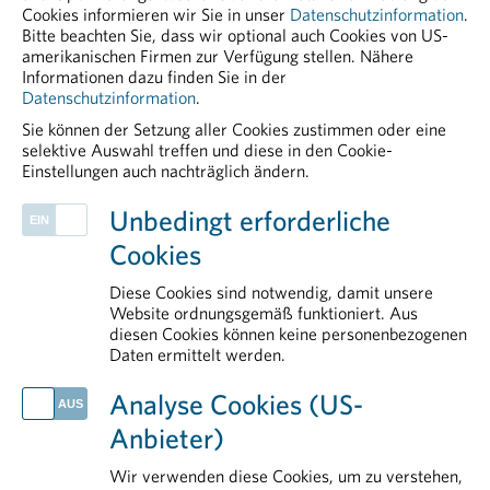
peter.richter@pharmig.at
Cookies informieren wir Sie in unser
Datenschutzinformation
.
Bitte beachten Sie, dass wir optional auch Cookies von US-
www.pharmig.at
amerikanischen Firmen zur Verfügung stellen. Nähere
Informationen dazu finden Sie in der
Datenschutzinformation
.
Sie können der Setzung aller Cookies zustimmen oder eine
selektive Auswahl treffen und diese in den Cookie-
Einstellungen auch nachträglich ändern.
PHARMIG ENTDECKEN
Unbedingt erforderliche
Legal & Compliance
Cookies
Kontakt
Politik
Diese Cookies sind notwendig, damit unsere
Herstellung & Qualitätssicherung
Website ordnungsgemäß funktioniert. Aus
diesen Cookies können keine personenbezogenen
Public Affairs und Market Access
Daten ermittelt werden.
AKTUELLES
Analyse Cookies (US-
Klinische Forschung als Wachstumsmotor: Neue Daten belegen hohe Wertschöpfung für Österreich
Anbieter)
Rauchstopp als starker Hebel für Gesundheit und Versorgung
Europas klinische Forschung steht unter Druck
Wir verwenden diese Cookies, um zu verstehen,