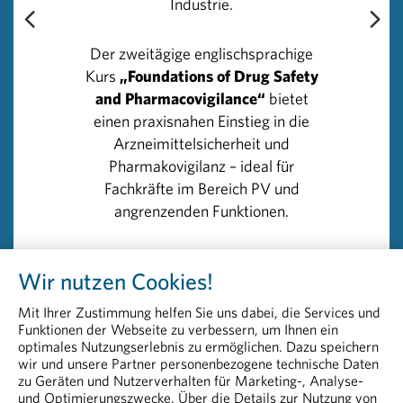
Industrie.
Quellen gänzlich zu verzichten. Wem seine eigene
Gesundheit wichtig ist, sollte Medikamente
Der zweitägige englischsprachige
ausschließlich in Apotheken oder bei zertifizierten
Kurs
„Foundations of Drug Safety
Online-Apotheken beziehen.“
and Pharmacovigilance“
bietet
einen praxisnahen Einstieg in die
Einen Überblick über diese zertifizierten und damit
Arzneimittelsicherheit und
sicheren Versand-Apotheken bietet die Website des
Pharmakovigilanz – ideal für
BASG unter
Fachkräfte im Bereich PV und
https://www.basg.gv.at/konsumentinnen/arzneimittel-
angrenzenden Funktionen.
im-internet/versandapotheken
.
>> Details und Anmeldung:
Wir nutzen Cookies!
Rückfragehinweis
Foundations of Drug Safety and
PHARMIG – Verband der pharmazeutischen Industrie
Pharmacovigilance
Mit Ihrer Zustimmung helfen Sie uns dabei, die Services und
Österreichs
Funktionen der Webseite zu verbessern, um Ihnen ein
Head of Communication & PR
optimales Nutzungserlebnis zu ermöglichen. Dazu speichern
wir und unsere Partner personenbezogene technische Daten
Peter Richter, BA MA MBA
zu Geräten und Nutzerverhalten für Marketing-, Analyse-
+43 664 8860 5264
und Optimierungszwecke. Über die Details zur Nutzung von