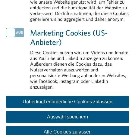
Globaler Schlag gegen kriminelle Netzwerke im Arzneimittelhandel
wie unsere Website genutzt wird, um Fehler zu
entdecken und die Funktionalität der Website zu
PHARMIG Facts & Figures 2026
verbessern. Die Informationen, die diese Cookies
generieren, sind aggregiert und daher anonym.
IM DETAIL
Arzneimittelmarkt
Marketing Cookies (US-
Aus- und Weiterbildung
Anbieter)
Arzneimittelsicherheit
Erstattung von Arzneimitteln
Diese Cookies nutzen wir, um Videos und Inhalte
aus YouTube und LinkedIn anzeigen zu können.
Rund um die Pharmaindustrie
Außerdem dienen die Cookies dazu, das
Nutzerverhalten auszuwerten und
personalisierte Werbung auf anderen Websites,
wie Facebook, Instagram oder LinkedIn
anzuzeigen.
Unbedingt erforderliche Cookies zulassen
Auswahl speichern
Kontakt
Impressum
Disclaimer
Datenschutzinformation
Cookie-Einstellungen
Alle Cookies zulassen