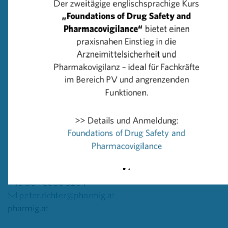
Der zweitägige englischsprachige Kurs
Wirksamkeit der Medikamente vertrauen können.“
„Foundations of Drug Safety and
Pharmacovigilance“
bietet einen
Weitere Informationen sowie eine Übersicht der
praxisnahen Einstieg in die
Aktivitäten zum Internationalen Tag der
Arzneimittelsicherheit und
Patientensicherheit in
Pharmakovigilanz – ideal für Fachkräfte
Österreich:
https://www.patientensicherheitstag.at/aktivi
im Bereich PV und angrenzenden
2024.php
Funktionen.
Rückfragehinweis
>> Details und Anmeldung:
PHARMIG – Verband der pharmazeutischen Industrie
Foundations of Drug Safety and
Österreichs
Pharmacovigilance
Head of Communications & PR
Peter Richter, BA MA MBA
+43 664 8860 5264
peter.richter@pharmig.at
pharmig.at