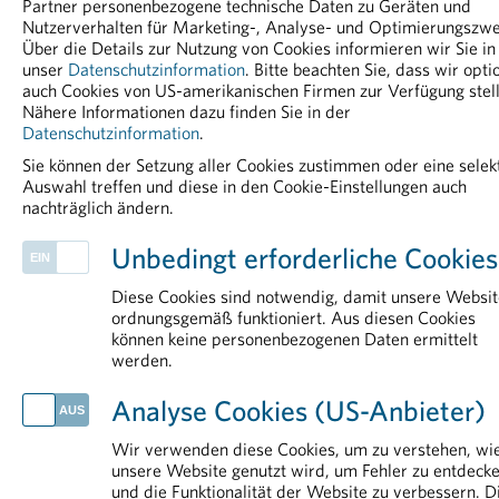
Rauchstopp als starker Hebel für Gesundheit und Versorgung
Partner personenbezogene technische Daten zu Geräten und
Nutzerverhalten für Marketing-, Analyse- und Optimierungszwe
Europas klinische Forschung steht unter Druck
Über die Details zur Nutzung von Cookies informieren wir Sie in
EU will Arzneimittelproduktion in Europa stärken
unser
Datenschutzinformation
. Bitte beachten Sie, dass wir opti
auch Cookies von US-amerikanischen Firmen zur Verfügung stell
IM DETAIL
Nähere Informationen dazu finden Sie in der
Datenschutzinformation
.
Rund um das Arzneimittel
Arzneimittelmarkt
Sie können der Setzung aller Cookies zustimmen oder eine selek
Auswahl treffen und diese in den Cookie-Einstellungen auch
Arzneimittelsicherheit
nachträglich ändern.
Transparenz
Pharmareferenten
Unbedingt erforderliche Cookies
Diese Cookies sind notwendig, damit unsere Websit
ordnungsgemäß funktioniert. Aus diesen Cookies
können keine personenbezogenen Daten ermittelt
werden.
Analyse Cookies (US-Anbieter)
Wir verwenden diese Cookies, um zu verstehen, wi
Kontakt
Impressum
Disclaimer
unsere Website genutzt wird, um Fehler zu entdeck
und die Funktionalität der Website zu verbessern. D
Datenschutzinformation
Cookie-Einstellungen