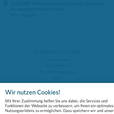
20240916 Wirksamkeit Und Sicherheit Gehen Bei
Arzneimitteln Hand In Hand
PDF - 91,53 KB
PHARMIG ENTDECKEN
Communications
Arbeitsbereiche
Arzneimittelversorgung
Politik
Mitgliedsunternehmen
Wir nutzen Cookies!
AKTUELLES
Mit Ihrer Zustimmung helfen Sie uns dabei, die Services und
Zollpolitik gefährdet Medikamentenversorgung und Standort
Funktionen der Webseite zu verbessern, um Ihnen ein optimales
Tag der Weltgesundheit: nicht ohne Medikamente
Nutzungserlebnis zu ermöglichen. Dazu speichern wir und unser