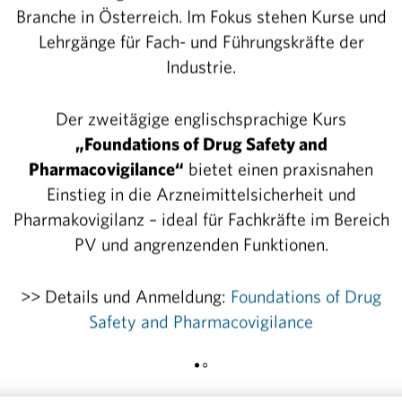
im Biotech- und Pharmabereich, 22% (10.780) in der
Branche in Österreich. Im Fokus stehen Kurse und
nrichtungen.
Lehrgänge für Fach- und Führungskräfte der
Industrie.
hen Wachstum treiben digitale Technologien und neu
 voran – insbesondere im Bereich der Diagnostik und
Der zweitägige englischsprachige Kurs
. „Die Entwicklung eines neuen Medikaments ist ein
„Foundations of Drug Safety and
r sich von der Grundlagenforschung über klinische Prüf
Pharmacovigilance“
bietet einen praxisnahen
ührung erstreckt. Jeder dieser Schritte erfordert umfa
Einstieg in die Arzneimittelsicherheit und
 und ein innovationsfreundliches Umfeld. Das macht d
Pharmakovigilanz – ideal für Fachkräfte im Bereich
 so wertvoll. Hier kann Österreich im internationalen
PV und angrenzenden Funktionen.
ance ergreift und dafür auch die richtigen Weichen ste
für Investorinnen und Investoren attraktiver zu machen
>> Details und Anmeldung:
Foundations of Drug
Safety and Pharmacovigilance
pharmazeutischen Industrie Österreichs
 & PR