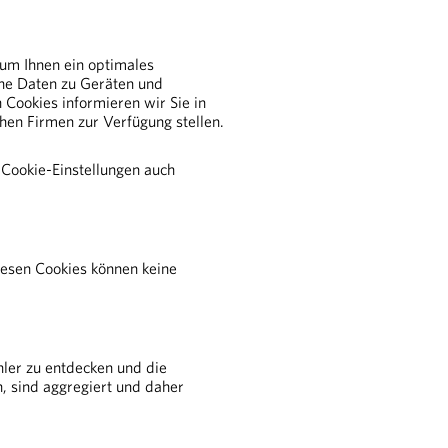
 um Ihnen ein optimales
che Daten zu Geräten und
Cookies informieren wir Sie in
chen Firmen zur Verfügung stellen.
 Cookie-Einstellungen auch
iesen Cookies können keine
IM DETAIL
und um die Pharmaindustrie
harmareferenten
ler zu entdecken und die
rzneimittelsicherheit
n, sind aggregiert und daher
ransparenz
us- und Weiterbildung