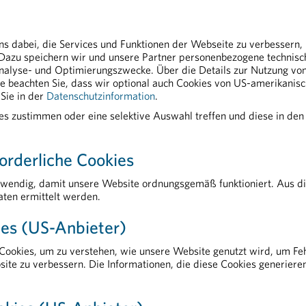
MBA
ns dabei, die Services und Funktionen der Webseite zu verbessern,
g.at
 Dazu speichern wir und unsere Partner personenbezogene technis
nalyse- und Optimierungszwecke. Über die Details zur Nutzung von 
tte beachten Sie, dass wir optional auch Cookies von US-amerikanis
rk Steigend Life Sciences In Wien Auf Erfolgskurs
Sie in der
Datenschutzinformation
.
ies zustimmen oder eine selektive Auswahl treffen und diese in den
orderliche Cookies
twendig, damit unsere Website ordnungsgemäß funktioniert. Aus d
ten ermittelt werden.
AKTUELLES
es (US-Anbieter)
EU-Abwasserrichtlinie: fundierte Datengrundlage als Voraussetzung für Umsetzung
R
Tag der Weltgesundheit: nicht ohne Medikamente
P
ookies, um zu verstehen, wie unsere Website genutzt wird, um Feh
Impfen schützt in jedem Lebensabschnitt
A
site zu verbessern. Die Informationen, die diese Cookies generiere
Zollpolitik gefährdet Medikamentenversorgung und Standort
T
PHARMIG Facts & Figures 2026
A