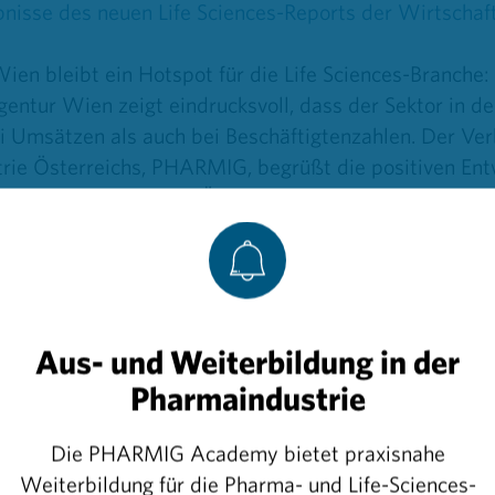
isse des neuen Life Sciences-Reports der Wirtschaf
ien bleibt ein Hotspot für die Life Sciences-Branche:
entur Wien zeigt eindrucksvoll, dass der Sektor in de
ei Umsätzen als auch bei Beschäftigtenzahlen. Der Ve
rie Österreichs, PHARMIG, begrüßt die positiven Ent
ch die Bedeutung von Österreichs Life Sciences-Branc
 offensichtlich, wie sehr es sich lohnt, in eine Schlüss
nvestieren und sie zu stärken. Als Verband machen wir
hmen, explizit für eine umfassende, langfristige Life 
HARMIG Generalsekretär Alexander Herzog.
Aus- und Weiterbildung in der
2020 bis 2023 stieg der Jahresumsatz der 750 Organis
Pharmaindustrie
 zugerechnet werden, um 22% von 18,6 Mrd. Euro auf 
tfallen dabei auf Biotechnologie- und Pharmaunterneh
Die PHARMIG Academy bietet praxisnahe
te sich positiv – sie wuchs um 8% auf über 49.000 Mi
Weiterbildung für die Pharma- und Life-Sciences-