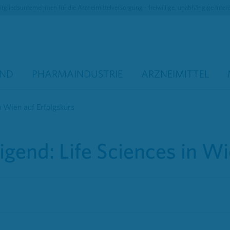
tgliedsunternehmen für die Arzneimittelversorgung - freiwillige, unabhängige Inter
AND
PHARMAINDUSTRIE
ARZNEIMITTEL
n Wien auf Erfolgskurs
igend: Life Sciences in Wi