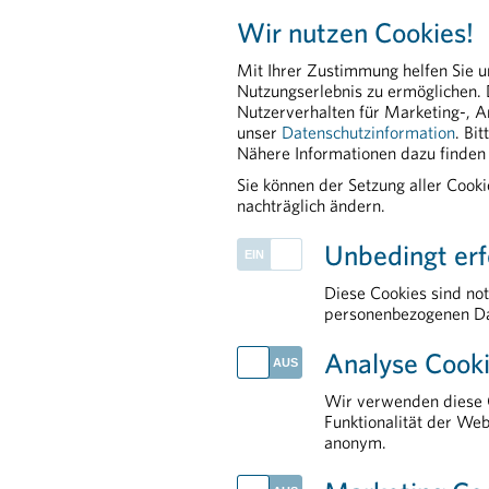
Peter Richter, BA MA 
Wir nutzen Cookies!
+43 664 8860 5264
Mit Ihrer Zustimmung helfen Sie u
peter.richter@pharmi
Nutzungserlebnis zu ermöglichen.
Nutzerverhalten für Marketing-, A
unser
Datenschutzinformation
. Bi
20250422 Tendenz Sta
Nähere Informationen dazu finden 
PDF - 79,97 KB
Sie können der Setzung aller Cook
nachträglich ändern.
Unbedingt erf
Diese Cookies sind no
personenbezogenen Da
PHARMIG ENTDECKEN
Analyse Cooki
Public Affairs und Market Access
Patient Advocacy
Wir verwenden diese C
Communications
Funktionalität der Web
anonym.
PHARMIG-Verhaltenscodex
European & International Affairs