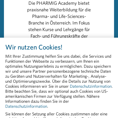
Die PHARMIG Academy bietet
Huber verweist zudem darauf, dass beim Großteil der
praxisnahe Weiterbildung für die
Arzneimittel, die über die Apotheken abgegeben
Pharma- und Life-Sciences-
werden, die Preise kontinuierlich und seit Jahren sinken.
Branche in Österreich. Im Fokus
Kostete eine fiktive Arzneimittelpackung 1996 noch 10
stehen Kurse und Lehrgänge für
Euro, lag ihr Preis im Jahr 2013 bei nur mehr 7,30 Euro.
Fach- und Führungskräfte der
„Im Gegensatz dazu nimmt der Verbraucherpreisindex
Industrie.
Wir nutzen Cookies!
eine vollkommen konträre Entwicklung. Die allgemeine
Preisentwicklung in Österreich zeigt stetig nach oben“,
Mit Ihrer Zustimmung helfen Sie uns dabei, die Services und
Der zweitägige englischsprachige
so Huber. Mit moderaten Wachstumsraten bei den
Funktionen der Webseite zu verbessern, um Ihnen ein
Kurs
„Foundations of Drug Safety
Arzneimittelumsätzen und dem Solidarbeitrag von 125
optimales Nutzungserlebnis zu ermöglichen. Dazu speichern
and Pharmacovigilance“
bietet
wir und unsere Partner personenbezogene technische Daten
Mio. Euro allein für 2016 erwachse den Krankenkassen
zu Geräten und Nutzerverhalten für Marketing-, Analyse-
einen praxisnahen Einstieg in die
die Möglichkeit, ihre Leistungsfähigkeit speziell
und Optimierungszwecke. Über die Details zur Nutzung von
Arzneimittelsicherheit und
gegenüber den Patienten weiter zu stärken, ist Huber
Cookies informieren wir Sie in unser
Datenschutzinformation
.
Pharmakovigilanz – ideal für
Bitte beachten Sie, dass wir optional auch Cookies von US-
überzeugt.
amerikanischen Firmen zur Verfügung stellen. Nähere
Fachkräfte im Bereich PV und
Informationen dazu finden Sie in der
angrenzenden Funktionen.
Datenschutzinformation
.
Sie können der Setzung aller Cookies zustimmen oder eine
>> Details und Anmeldung: