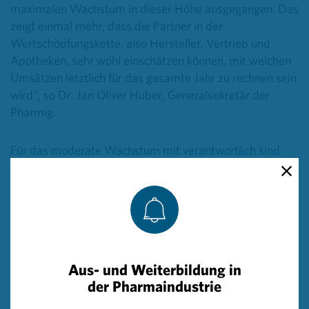
maximalen Wachstum in dieser Höhe ausgegangen. Das
zeigt einmal mehr, dass die Partner in der
Wertschöpfungskette, also Hersteller, Vertrieb und
Apotheken, sehr wohl einschätzen können, mit welchen
Umsätzen letztlich für das gesamte Jahr zu rechnen sein
wird“, so Dr. Jan Oliver Huber, Generalsekretär der
Pharmig.
Für das moderate Wachstum mit verantwortlich sind
auch einige innovative, sehr leistungsfähige
Medikamente. Dazu Huber: „Wir dürfen dabei zwei
wesentliche Dinge nicht außer Acht lassen: Erstens
haben diese innovativen Arzneimittel einen immensen
Nutzen für die Betroffenen und zweitens stehen uns
dank der Innovationskraft der pharmazeutischen
Aus- und Weiterbildung in
Industrie für immer mehr Krankheiten immer mehr
der Pharmaindustrie
Therapien zur Verfügung.“