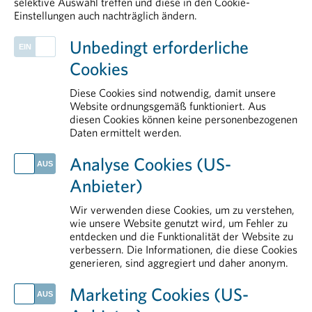
selektive Auswahl treffen und diese in den Cookie-
Einstellungen auch nachträglich ändern.
Foundations of Drug Safety and
PHARMIG ENTDECKEN
Pharmacovigilance
Unbedingt erforderliche
Legal & Compliance
Cookies
Public Affairs und Market Access
Health Data & Digital
Diese Cookies sind notwendig, damit unsere
Arzneimittelversorgung
Website ordnungsgemäß funktioniert. Aus
diesen Cookies können keine personenbezogenen
Über uns
Daten ermittelt werden.
AKTUELLES
Analyse Cookies (US-
PHARMIG Facts & Figures 2026
Anbieter)
Mit gut vorbereiteter Reiseapotheke in einen entspannteren Urlaub
Europas Signale zum Schutz medizinischer Innovationen bleiben widersprüchlich
Wir verwenden diese Cookies, um zu verstehen,
Neue Plattform stärkt Österreich im Wettbewerb um klinische Forschung
wie unsere Website genutzt wird, um Fehler zu
entdecken und die Funktionalität der Website zu
Tag der Weltgesundheit: nicht ohne Medikamente
verbessern. Die Informationen, die diese Cookies
generieren, sind aggregiert und daher anonym.
IM DETAIL
Rund um das Arzneimittel
Marketing Cookies (US-
Arzneimittelmarkt