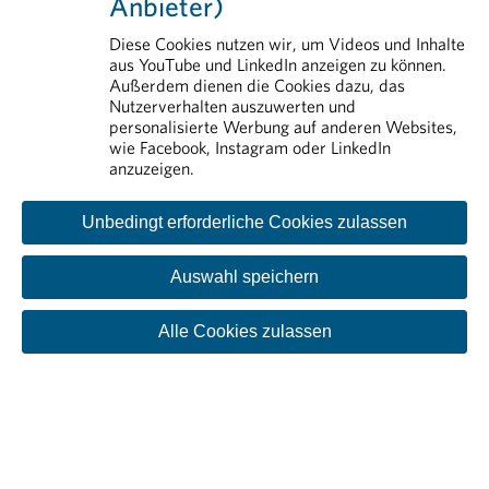
Anbieter)
Transparenz
Pharmareferenten
Diese Cookies nutzen wir, um Videos und Inhalte
aus YouTube und LinkedIn anzeigen zu können.
Rund um die Pharmaindustrie
Außerdem dienen die Cookies dazu, das
Nutzerverhalten auszuwerten und
personalisierte Werbung auf anderen Websites,
wie Facebook, Instagram oder LinkedIn
anzuzeigen.
Unbedingt erforderliche Cookies zulassen
Auswahl speichern
Kontakt
Impressum
Disclaimer
Datenschutzinformation
Cookie-Einstellungen
Alle Cookies zulassen
© PHARMIG | Verband der pharmazeutischen Industrie
Österreichs