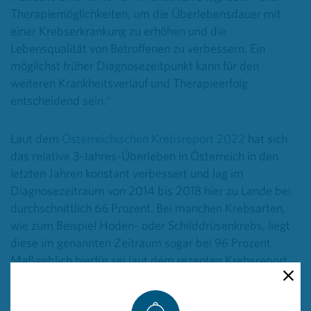
Therapiemöglichkeiten, um die Überlebensdauer mit
einer Krebserkrankung zu erhöhen und die
Lebensqualität von Betroffenen zu verbessern. Ein
möglichst früher Diagnosezeitpunkt kann für den
weiteren Krankheitsverlauf und Therapieerfolg
entscheidend sein.“
Laut dem
Österreichischen Krebsreport 2022
hat sich
das relative 3-Jahres-Überleben in Österreich in den
letzten Jahren konstant verbessert und lag im
Diagnosezeitraum von 2014 bis 2018 hier zu Lande bei
durchschnittlich 66 Prozent. Bei manchen Krebsarten,
wie zum Beispiel Hoden- oder Schilddrüsenkrebs, liegt
diese im genannten Zeitraum sogar bei 96 Prozent.
Maßgeblich hierfür sei laut dem rezenten Krebsreport
der Einsatz innovativer Therapien, die in der modernen
Krebsmedizin dazu beitragen, Betroffenen immer mehr