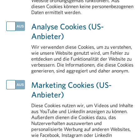
Website ordnungsgemäß funktioniert. Aus
diesen Cookies können keine personenbezogenen
Communications
Daten ermittelt werden.
AKTUELLES
Analyse Cookies (US-
Handlungsbedarf für Europa: Arzneimittel als strategische Ressource stärken
Anbieter)
Rauchstopp als starker Hebel für Gesundheit und Versorgung
Zollpolitik gefährdet Medikamentenversorgung und Standort
Wir verwenden diese Cookies, um zu verstehen,
Tag der Weltgesundheit: nicht ohne Medikamente
wie unsere Website genutzt wird, um Fehler zu
entdecken und die Funktionalität der Website zu
Medikamente kosten nicht nur, sondern schaffen vor allem Nutzen
verbessern. Die Informationen, die diese Cookies
generieren, sind aggregiert und daher anonym.
IM DETAIL
Transparenz
Marketing Cookies (US-
Rund um die Pharmaindustrie
Anbieter)
Forschung & Entwicklung
Pharmareferenten
Diese Cookies nutzen wir, um Videos und Inhalte
aus YouTube und LinkedIn anzeigen zu können.
Arzneimittelmarkt
Außerdem dienen die Cookies dazu, das
Nutzerverhalten auszuwerten und
personalisierte Werbung auf anderen Websites,
wie Facebook, Instagram oder LinkedIn