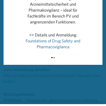
Entstehung von Krebserkrankungen effektiv vermeiden
Arzneimittelsicherheit und
und in Österreich niederschwellig angeboten werden.
Pharmakovigilanz – ideal für
Fachkräfte im Bereich PV und
angrenzenden Funktionen.
Die Diagnose Krebs trifft viele Patientinnen und
Patienten oft unvorbereitet. Einen Überblick über
Patientenrechte, Mitbestimmungsmöglichkeiten bei der
>> Details und Anmeldung:
Therapie sowie finanzielle und betreuende
Foundations of Drug Safety and
Unterstützung bietet die kostenlose Online-Schulung
Pharmacovigilance
„Das Recht auf die bestmögliche Therapie“ auf dem
Info-Portal selpers.com. Die Schulung für Patientinnen
und Patienten ist unter folgendem Link kostenlos und
ohne Anmeldung abrufbar:
https://selpers.com/kurs/bestmoegliche-therapie-bei-
krebs/
Rückfragehinweis:
PHARMIG – Verband der pharmazeutischen Industrie