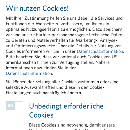
Österreichs
Wir nutzen Cookies!
Head of Communication & PR
Peter Richter, BA MA MBA
Mit Ihrer Zustimmung helfen Sie uns dabei, die Services und
+43 664 8860 5264
Funktionen der Webseite zu verbessern, um Ihnen ein
peter.richter@pharmig.at
optimales Nutzungserlebnis zu ermöglichen. Dazu speichern
wir und unsere Partner personenbezogene technische Daten
zu Geräten und Nutzerverhalten für Marketing-, Analyse-
20230203 Moderne Krebsmedizin ermöglicht
und Optimierungszwecke. Über die Details zur Nutzung von
Betroffenen höhere Überlebenschancen.pdf
Cookies informieren wir Sie in unser
Datenschutzinformation
.
Bitte beachten Sie, dass wir optional auch Cookies von US-
PDF - 38,65 KB
amerikanischen Firmen zur Verfügung stellen. Nähere
Informationen dazu finden Sie in der
Datenschutzinformation
.
Sie können der Setzung aller Cookies zustimmen oder eine
selektive Auswahl treffen und diese in den Cookie-
Einstellungen auch nachträglich ändern.
PHARMIG ENTDECKEN
Unbedingt erforderliche
European & International Affairs
Cookies
Patient Advocacy
Public Affairs und Market Access
Diese Cookies sind notwendig, damit unsere
Health Data & Digital