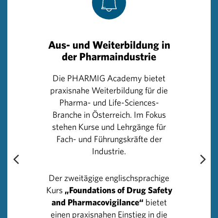
Lebensqualität und wertvolle Lebenszeit zu verschaffen.
Insgesamt wurden zwischen 1995 und 2020 145
Krebsmedikamente in der Europäischen Union
Aus- und Weiterbildung in
zugelassen. Allein 2021 kamen 20 Krebsmedikamente
der Pharmaindustrie
auf den Markt, 12 davon mit neuem Wirkstoff. Parallel
dazu befinden sich derzeit mehr als 1.300 Therapeutika
Die PHARMIG Academy bietet
zur Behandlung von mehr als 20 Tumorarten in
praxisnahe Weiterbildung für die
Entwicklung.
Pharma- und Life-Sciences-
Branche in Österreich. Im Fokus
stehen Kurse und Lehrgänge für
Nach Schätzungen der WHO sind bis zu 40 Prozent der
Fach- und Führungskräfte der
Krebserkrankungen vermeidbar.Vor allem
Industrie.
Lebensstilfaktoren wie Tabakkonsum, Übergewicht oder
Alkoholkonsum begünstigen die Entstehung von Krebs.
Daher ist die Bedeutung von Präventionsmaßnahmen
Der zweitägige englischsprachige
hervorzuheben. Eine wichtige Rolle nehmen hier
Kurs
„Foundations of Drug Safety
Impfungen ein, insbesondere gegen Humane
and Pharmacovigilance“
bietet
Papillomaviren (HPV) und Hepatitis B, die die
einen praxisnahen Einstieg in die