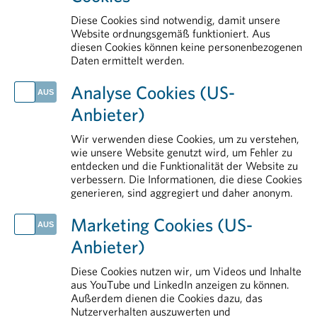
Mitgliedsunternehmen
Diese Cookies sind notwendig, damit unsere
Positionen der pharmazeutischen Industrie zur Standortstärkung
Website ordnungsgemäß funktioniert. Aus
diesen Cookies können keine personenbezogenen
PHARMIG-Verhaltenscodex
Daten ermittelt werden.
AKTUELLES
Analyse Cookies (US-
PHARMIG Daten & Fakten 2026
Anbieter)
Klinische Forschung als Wachstumsmotor: Neue Daten belegen hohe Wertschöpfung für Österreich
Globaler Schlag gegen kriminelle Netzwerke im Arzneimittelhandel
Wir verwenden diese Cookies, um zu verstehen,
Mit gut vorbereiteter Reiseapotheke in einen entspannteren Urlaub
wie unsere Website genutzt wird, um Fehler zu
entdecken und die Funktionalität der Website zu
Arzneimittel vor Hitze schützen
verbessern. Die Informationen, die diese Cookies
generieren, sind aggregiert und daher anonym.
IM DETAIL
Transparenz
Marketing Cookies (US-
Arzneimittelmarkt
Anbieter)
Aus- und Weiterbildung
Rund um das Arzneimittel
Diese Cookies nutzen wir, um Videos und Inhalte
aus YouTube und LinkedIn anzeigen zu können.
Pharmareferenten
Außerdem dienen die Cookies dazu, das
Nutzerverhalten auszuwerten und