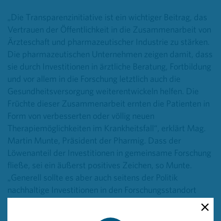
„Die Transparenzinitiative ist ein wichtiger Beitrag, das
Vertrauen der Öffentlichkeit in die Zusammenarbeit von
Ärzteschaft und pharmazeutischer Industrie zu stärken.
Die pharmazeutischen Unternehmen zeigen damit, dass
sie durch Investitionen in ärztliche Beratung, Fortbildung
und vor allem in die Forschung letztlich auch die
Gesundheitsversorgung weiterentwickeln helfen. Die
Früchte dieser Zusammenarbeit ernten die Patienten in
Form von verbesserten oder völlig neuen
Therapiemöglichkeiten im Krankheitsfall“, erklärt Mag.
Martin Munte, Präsident der Pharmig. Dass der
Löwenanteil der Investitionen in gemeinsame Forschung
fließe, sei ein äußerst positives Zeichen, so Munte.
„Generell sollte es aber auch seitens der Politik
nachhaltige Investitionen in den Forschungsstandort
Österreich geben“, fordert Munte.