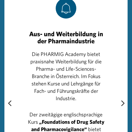
A.o. Univ.-Prof. Dr. Thomas Szekeres, Präsident der
Österreichischen Ärztekammer, begrüßt die
Offenlegung der Zahlungen: „Arztsein ist mehr als ein
Beruf. Zu Recht legen die Menschen höhere Maßstäbe
an, wenn es um die Vertrauenswürdigkeit von Ärztinnen
Aus- und Weiterbildung in
der Pharmaindustrie
und Ärzten geht. Den Austausch von Leistungen
transparent darzustellen ist ein wichtiger Beitrag, das
Die PHARMIG Academy bietet
Vertrauen von Patienten in ihre Ärztinnen und Ärzte zu
praxisnahe Weiterbildung für die
stärken.“
Pharma- und Life-Sciences-
Branche in Österreich. Im Fokus
Ohne die Kooperation von Pharmaindustrie und
stehen Kurse und Lehrgänge für
Ärzteschaft gäbe es keinen medizinischen Fortschritt.
Fach- und Führungskräfte der
Daher plädieren Munte und Szekeres gleichermaßen
Industrie.
dafür, sich „nicht zu verstecken“: „Ich bin der Meinung,
wer seine ärztliche Expertise für die Verbesserung oder
Neuentwicklung von Medikamenten zur Verfügung stellt,
Der zweitägige englischsprachige
sollte stolz darauf sein. Es ist selbstverständlich und
Kurs
„Foundations of Drug Safety
völlig legitim, dass Kolleginnen und Kollegen für ihre
and Pharmacovigilance“
bietet