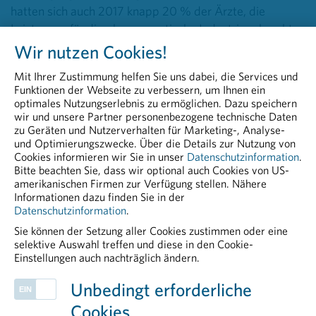
hatten sich auch 2017 knapp 20 % der Ärzte, die
Leistungen für die pharmazeutische Industrie erbracht
haben, für eine namentliche Nennung entschieden.
Wir nutzen Cookies!
Mit Ihrer Zustimmung helfen Sie uns dabei, die Services und
Funktionen der Webseite zu verbessern, um Ihnen ein
optimales Nutzungserlebnis zu ermöglichen. Dazu speichern
wir und unsere Partner personenbezogene technische Daten
zu Geräten und Nutzerverhalten für Marketing-, Analyse-
und Optimierungszwecke. Über die Details zur Nutzung von
Cookies informieren wir Sie in unser
Datenschutzinformation
.
Ausgaben verdoppelt
Bitte beachten Sie, dass wir optional auch Cookies von US-
amerikanischen Firmen zur Verfügung stellen. Nähere
Informationen dazu finden Sie in der
Datenschutzinformation
.
Sie können der Setzung aller Cookies zustimmen oder eine
selektive Auswahl treffen und diese in den Cookie-
Einstellungen auch nachträglich ändern.
PHARMIG ENTDECKEN
Unbedingt erforderliche
Pharmakovigilanz
Cookies
European & International Affairs