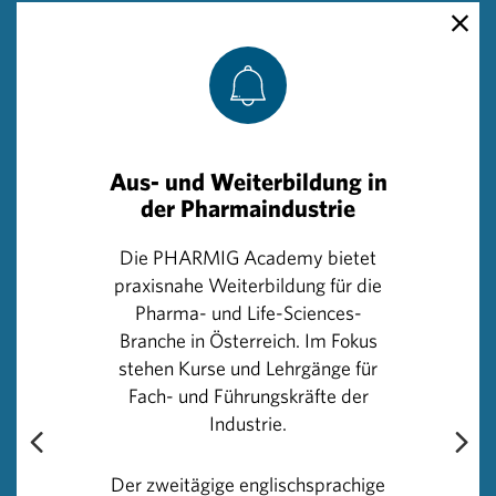
Huber darin, dass bei den von der WGKK
veröffentlichten Zahlen die individuellen Rabatte nicht
abgezogen werden. Dazu Huber: „Die Firmen
vereinbaren mit der Sozialversicherung jeweils eigene
Rabatte. Das senkt die Ausgaben für die einzelnen
Krankenkassen. Diese individuellen Rabatte müssten
folglich und richtigerweise von den laufenden Ausgaben
Aus- und Weiterbildung in
der Pharmaindustrie
abgezogen werden, um ein reales Bild des
Medikamentenaufwandes zu erhalten. Dieses zeigt
Die PHARMIG Academy bietet
mitnichten eine Ausgabensteigerung bei Indikationen
praxisnahe Weiterbildung für die
wie Hepatitis C.“ Zudem verringere sich ja auch die
Pharma- und Life-Sciences-
Patientenzahl automatisch, da geheilte Patienten keiner
Branche in Österreich. Im Fokus
Behandlung mehr bedürfen und die Krankheit auch nicht
stehen Kurse und Lehrgänge für
weitergeben können.
Fach- und Führungskräfte der
Industrie.
Die Sonderstellung der WGKK aufgrund des
Großstadtfaktors und der hohen Zahl an Beitragszahlern
Der zweitägige englischsprachige
sieht Huber als real, verwehrt sich aber gegen eine