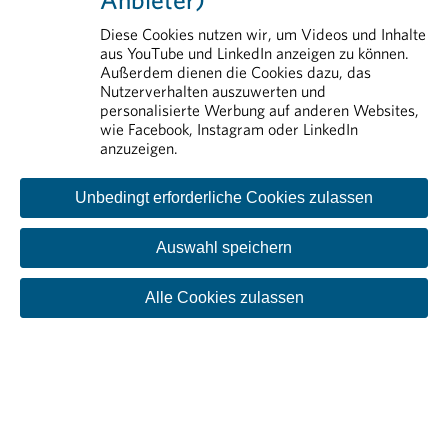
Arzneimittelsicherheit
Forschung & Entwicklung
Diese Cookies nutzen wir, um Videos und Inhalte
aus YouTube und LinkedIn anzeigen zu können.
Erstattung von Arzneimitteln
Außerdem dienen die Cookies dazu, das
Nutzerverhalten auszuwerten und
personalisierte Werbung auf anderen Websites,
wie Facebook, Instagram oder LinkedIn
anzuzeigen.
Unbedingt erforderliche Cookies zulassen
Auswahl speichern
Kontakt
Impressum
Disclaimer
Datenschutzinformation
Cookie-Einstellungen
Alle Cookies zulassen
© PHARMIG | Verband der pharmazeutischen Industrie
Österreichs