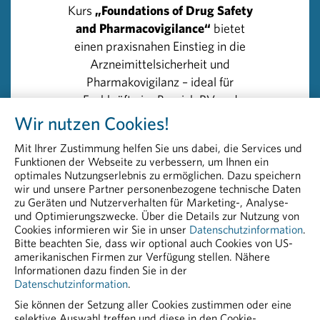
Kurs
„Foundations of Drug Safety
Schuldzuweisung an die Pharmaindustrie: „Mit dem
and Pharmacovigilance“
bietet
existierenden Ausgleichsfonds wird dieser Situation im
einen praxisnahen Einstieg in die
Grunde Rechnung getragen. Statt der Pharmaindustrie
Arzneimittelsicherheit und
steht hier vielmehr die Politik und Sozialpartner in der
Pharmakovigilanz – ideal für
Pflicht, mit diesem Belastungsausgleich
Fachkräfte im Bereich PV und
verantwortungsvoll umzugehen und faire sowie
angrenzenden Funktionen.
Wir nutzen Cookies!
nachvollziehbare Maßnahmen zu setzen.“ Huber
verweist in diesem Zusammenhang auf die
Mit Ihrer Zustimmung helfen Sie uns dabei, die Services und
Effizienzstudie bei den Krankenkassen: „Ich hoffe, dass
>> Details und Anmeldung:
Funktionen der Webseite zu verbessern, um Ihnen ein
diese Erhebung zu den richtigen Schlüssen kommt und in
Foundations of Drug Safety and
optimales Nutzungserlebnis zu ermöglichen. Dazu speichern
wir und unsere Partner personenbezogene technische Daten
der Folge die notwendigen Reformschritte zügig gesetzt
Pharmacovigilance
zu Geräten und Nutzerverhalten für Marketing-, Analyse-
werden, um die Leistungsfähigkeit der Krankenkassen
und Optimierungszwecke. Über die Details zur Nutzung von
gegenüber den Patienten auch in Zukunft sicher zu
Cookies informieren wir Sie in unser
Datenschutzinformation
.
Bitte beachten Sie, dass wir optional auch Cookies von US-
stellen.“
amerikanischen Firmen zur Verfügung stellen. Nähere
Informationen dazu finden Sie in der
Datenschutzinformation
.
Sie können der Setzung aller Cookies zustimmen oder eine
selektive Auswahl treffen und diese in den Cookie-