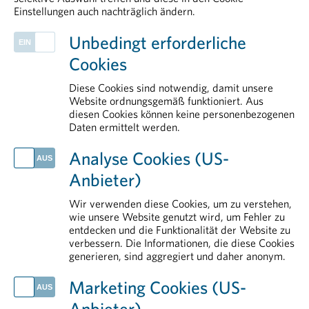
Einstellungen auch nachträglich ändern.
PHARMIG ENTDECKEN
Unbedingt erforderliche
Health Data & Digital
Cookies
Klinische Forschung
Patient Advocacy
Diese Cookies sind notwendig, damit unsere
Legal & Compliance
Website ordnungsgemäß funktioniert. Aus
diesen Cookies können keine personenbezogenen
Rare Diseases
Daten ermittelt werden.
AKTUELLES
Analyse Cookies (US-
PHARMIG Daten & Fakten 2026
Anbieter)
Rauchstopp als starker Hebel für Gesundheit und Versorgung
Impfen schützt in jedem Lebensabschnitt
Wir verwenden diese Cookies, um zu verstehen,
Ein Vierteljahrhundert Innovation und Perspektiven für Menschen mit seltenen Erkrankungen
wie unsere Website genutzt wird, um Fehler zu
entdecken und die Funktionalität der Website zu
Europas klinische Forschung steht unter Druck
verbessern. Die Informationen, die diese Cookies
generieren, sind aggregiert und daher anonym.
IM DETAIL
Rund um das Arzneimittel
Marketing Cookies (US-
Pharmareferenten
Anbieter)