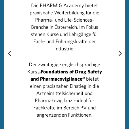
Die PHARMIG Academy bietet
Allein in Österreich wurden laut
Meldung des
praxisnahe Weiterbildung für die
Bundesministeriums für Inneres
gefälschte
Pharma- und Life-Sciences-
Medikamente, darunter Anabolika in Form von 255.100
Branche in Österreich. Im Fokus
Pillen, 10.750 Ampullen und 140.400 Packungen,
stehen Kurse und Lehrgänge für
sichergestellt. Dazu kommen Drogenersatzstoffe in
Fach- und Führungskräfte der
2.600 und Potenzmittel in 37.860 Packungen.
Industrie.
Dazu Herzog: „Der einfachste Weg, um Fälschern das
Der zweitägige englischsprachige
Handwerk zu legen, ist auf Arzneimittel aus dubiosen
Kurs
„Foundations of Drug Safety
Quellen gänzlich zu verzichten. Wem seine eigene
and Pharmacovigilance“
bietet
Gesundheit wichtig ist, sollte Medikamente
einen praxisnahen Einstieg in die
ausschließlich in Apotheken oder bei zertifizierten
Arzneimittelsicherheit und
Online-Apotheken beziehen.“
Pharmakovigilanz – ideal für
Fachkräfte im Bereich PV und
Einen Überblick über diese zertifizierten und damit
angrenzenden Funktionen.
sicheren Versand-Apotheken bietet die Website des
BASG unter