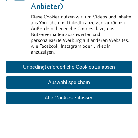
Rund um die Pharmaindustrie
Anbieter)
Erstattung von Arzneimitteln
Arzneimittelmarkt
Diese Cookies nutzen wir, um Videos und Inhalte
aus YouTube und LinkedIn anzeigen zu können.
Rund um das Arzneimittel
Außerdem dienen die Cookies dazu, das
Nutzerverhalten auszuwerten und
personalisierte Werbung auf anderen Websites,
wie Facebook, Instagram oder LinkedIn
anzuzeigen.
Unbedingt erforderliche Cookies zulassen
Auswahl speichern
Kontakt
Impressum
Disclaimer
Datenschutzinformation
Cookie-Einstellungen
Alle Cookies zulassen
© PHARMIG | Verband der pharmazeutischen Industrie