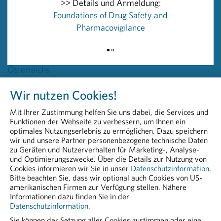
>> Details und Anmeldung:
https://www.basg.gv.at/konsumentinnen/arzneimittel-
Foundations of Drug Safety and
im-internet/versandapotheken
.
Pharmacovigilance
Rückfragehinweis
PHARMIG – Verband der pharmazeutischen Industrie
Österreichs
Head of Communications & PR
Wir nutzen Cookies!
Peter Richter, BA MA MBA
+43 664 8860 5264
Mit Ihrer Zustimmung helfen Sie uns dabei, die Services und
peter.richter@pharmig.at
Funktionen der Webseite zu verbessern, um Ihnen ein
pharmig.at
optimales Nutzungserlebnis zu ermöglichen. Dazu speichern
wir und unsere Partner personenbezogene technische Daten
zu Geräten und Nutzerverhalten für Marketing-, Analyse-
20240214 Globaler Großeinsatz gegen
und Optimierungszwecke. Über die Details zur Nutzung von
Fälschungen.pdf
Cookies informieren wir Sie in unser
Datenschutzinformation
.
Bitte beachten Sie, dass wir optional auch Cookies von US-
PDF - 37,32 KB
amerikanischen Firmen zur Verfügung stellen. Nähere
Informationen dazu finden Sie in der
Datenschutzinformation
.
Sie können der Setzung aller Cookies zustimmen oder eine