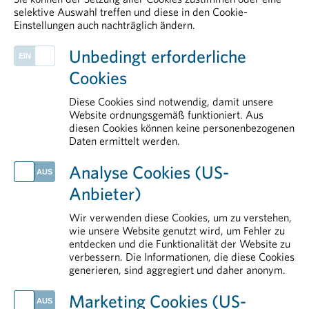
selektive Auswahl treffen und diese in den Cookie-
Einstellungen auch nachträglich ändern.
PHARMIG ENTDECKEN
Unbedingt erforderliche
Positionen der pharmazeutischen Industrie zur Standortstärkung
Cookies
Rare Diseases
Herstellung & Qualitätssicherung
Diese Cookies sind notwendig, damit unsere
Public Affairs und Market Access
Website ordnungsgemäß funktioniert. Aus
diesen Cookies können keine personenbezogenen
Über uns
Daten ermittelt werden.
AKTUELLES
Analyse Cookies (US-
Fehlende Verankerung schwächt Patient:innenbeteiligung im Gesundheitssystem
Anbieter)
Neue Plattform stärkt Österreich im Wettbewerb um klinische Forschung
Ein Vierteljahrhundert Innovation und Perspektiven für Menschen mit seltenen Erkrankungen
Wir verwenden diese Cookies, um zu verstehen,
Impfen schützt in jedem Lebensabschnitt
wie unsere Website genutzt wird, um Fehler zu
entdecken und die Funktionalität der Website zu
EU-Abwasserrichtlinie: fundierte Datengrundlage als Voraussetzung für Umsetzung
verbessern. Die Informationen, die diese Cookies
generieren, sind aggregiert und daher anonym.
IM DETAIL
Arzneimittelsicherheit
Marketing Cookies (US-