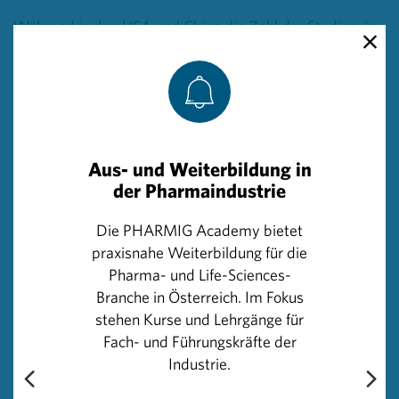
Während in den USA und China die Zahl der Studien, in
denen neue Therapieansätze erprobt werden,
kontinuierlich steigt, hat die EU in den letzten Jahren
deutlich an Boden verloren. Mit der Einführung der
Clinical Trials Regulation (CTR) hebt die EU-Kommission
viele Prozesse der klinischen Forschung auf ein
einheitliches Niveau mit dem Ziel, Europa als
Aus- und Weiterbildung in
Forschungsstandort attraktiver zu machen. Einige
der Pharmaindustrie
Vorteile der CTR sind die nun EU-weit einheitlicheren
Prozesse für die Antragsstellung von klinischen
Die PHARMIG Academy bietet
Prüfungen und die damit verbundene gemeinsame
praxisnahe Weiterbildung für die
länderübergreifende Einreichung, Bewertung und
Pharma- und Life-Sciences-
Überwachung dieser Studien. Gewährleistet wird das
Branche in Österreich. Im Fokus
durch die Einführung des Clinical Trials Information
stehen Kurse und Lehrgänge für
System (CTIS). Dieses stellt ein zentrales EU-Portal mit
Fach- und Führungskräfte der
einem von der European Medicines Agency (EMA)
Industrie.
geführten Datenbearbeitungs- und Verwaltungssystem