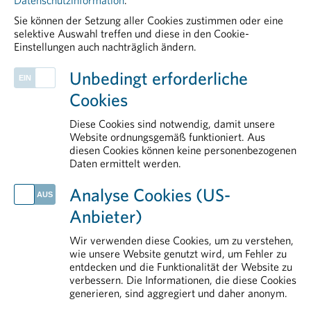
Datenschutzinformation
.
Sie können der Setzung aller Cookies zustimmen oder eine
selektive Auswahl treffen und diese in den Cookie-
Einstellungen auch nachträglich ändern.
PHARMIG ENTDECKEN
Unbedingt erforderliche
Herstellung & Qualitätssicherung
Cookies
Rare Diseases
PHARMIG-Verhaltenscodex
Diese Cookies sind notwendig, damit unsere
Mitgliedsunternehmen
Website ordnungsgemäß funktioniert. Aus
diesen Cookies können keine personenbezogenen
Patient Advocacy
Daten ermittelt werden.
AKTUELLES
Analyse Cookies (US-
Medikamente kosten nicht nur, sondern schaffen vor allem Nutzen
Anbieter)
PHARMIG info 1 2026
PHARMIG Facts & Figures 2026
Wir verwenden diese Cookies, um zu verstehen,
Neue Plattform stärkt Österreich im Wettbewerb um klinische Forschung
wie unsere Website genutzt wird, um Fehler zu
entdecken und die Funktionalität der Website zu
Zollpolitik gefährdet Medikamentenversorgung und Standort
verbessern. Die Informationen, die diese Cookies
generieren, sind aggregiert und daher anonym.
IM DETAIL