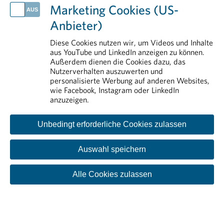
Aus- und Weiterbildung
Marketing Cookies (US-
Erstattung von Arzneimitteln
Anbieter)
Transparenz
Forschung & Entwicklung
Diese Cookies nutzen wir, um Videos und Inhalte
aus YouTube und LinkedIn anzeigen zu können.
Rund um die Pharmaindustrie
Außerdem dienen die Cookies dazu, das
Nutzerverhalten auszuwerten und
personalisierte Werbung auf anderen Websites,
wie Facebook, Instagram oder LinkedIn
anzuzeigen.
Unbedingt erforderliche Cookies zulassen
Auswahl speichern
Kontakt
Impressum
Disclaimer
Datenschutzinformation
Cookie-Einstellungen
Alle Cookies zulassen