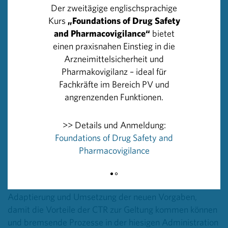
als einzige Anlaufstelle für Anträge auf klinische
Der zweitägige englischsprachige
Prüfungen dar.
Kurs
„Foundations of Drug Safety
and Pharmacovigilance“
bietet
Damit Österreich in diesem Kontext erfolgreich bleibt
einen praxisnahen Einstieg in die
und den Ansprüchen der CTR gerecht werden kann, ist
Arzneimittelsicherheit und
die weitere Professionalisierung des
Pharmakovigilanz – ideal für
Forschungsstandortes notwendig, ebenso die
Fachkräfte im Bereich PV und
Verbesserung der infrastrukturellen
angrenzenden Funktionen.
Rahmenbedingungen und Ressourcen. Hier wird mehr
qualifiziertes und der Forschung gewidmetes Personal
>> Details und Anmeldung:
benötigt, wie etwa Study Nurses und Coordinators.
Foundations of Drug Safety and
Ebenso sollte die Administration, insbesondere im
Pharmacovigilance
Bereich der Vertragsgestaltung und Kostenberechnung,
vereinfacht werden. „Die Clinical Trials Regulation gibt
den Rahmen bereits vor. Wichtig sind jetzt eine rasche
Adaptierung und Umsetzung der neuen Vorgaben,
damit die Vorteile der CTR zur Geltung kommen können
und bremsende Prozesse in der hiesigen Administration