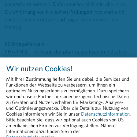
ausgeräumt werden. Dafür müssen sich alle, die in der
Durchführung von klinischen Prüfungen involviert sind,
noch besser vernetzen und enger kooperieren“, so
Herzog.
Rückfragehinweis
PHARMIG – Verband der pharmazeutischen Industrie
Österreichs
Head of Communications & PR
Wir nutzen Cookies!
Peter Richter, BA MA MBA
Mit Ihrer Zustimmung helfen Sie uns dabei, die Services und
+43 664 8860 5264
Funktionen der Webseite zu verbessern, um Ihnen ein
peter.richter@PHARMIG.at
optimales Nutzungserlebnis zu ermöglichen. Dazu speichern
wir und unsere Partner personenbezogene technische Daten
pharmig.at
zu Geräten und Nutzerverhalten für Marketing-, Analyse-
und Optimierungszwecke. Über die Details zur Nutzung von
20220520 Klinische Forschung in Europa stärken.pdf
Cookies informieren wir Sie in unser
Datenschutzinformation
.
Bitte beachten Sie, dass wir optional auch Cookies von US-
PDF - 41,05 KB
amerikanischen Firmen zur Verfügung stellen. Nähere
Informationen dazu finden Sie in der