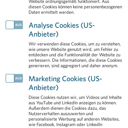
PHARMIG-Verhaltenscodex
Website ordnungsgemäß funktioniert. Aus
diesen Cookies können keine personenbezogenen
Plasmaproteine
Daten ermittelt werden.
AKTUELLES
Analyse Cookies (US-
Fehlende Verankerung schwächt Patient:innenbeteiligung im Gesundheitssystem
Anbieter)
Arzneimittel vor Hitze schützen
Rauchstopp als starker Hebel für Gesundheit und Versorgung
Wir verwenden diese Cookies, um zu verstehen,
Tag der Weltgesundheit: nicht ohne Medikamente
wie unsere Website genutzt wird, um Fehler zu
entdecken und die Funktionalität der Website zu
Neue Plattform stärkt Österreich im Wettbewerb um klinische Forschung
verbessern. Die Informationen, die diese Cookies
generieren, sind aggregiert und daher anonym.
IM DETAIL
Pharmareferenten
Marketing Cookies (US-
Rund um die Pharmaindustrie
Anbieter)
Forschung & Entwicklung
Aus- und Weiterbildung
Diese Cookies nutzen wir, um Videos und Inhalte
aus YouTube und LinkedIn anzeigen zu können.
Erstattung von Arzneimitteln
Außerdem dienen die Cookies dazu, das
Nutzerverhalten auszuwerten und
personalisierte Werbung auf anderen Websites,
wie Facebook, Instagram oder LinkedIn