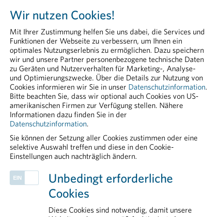
Head of Communication & PR
Arzneimittelsicherheit und
Wir nutzen Cookies!
Peter Richter, BA MA
Pharmakovigilanz – ideal für
Tel. 01/40 60 290-20
Mit Ihrer Zustimmung helfen Sie uns dabei, die Services und
Fachkräfte im Bereich PV und
peter.richter@pharmig.at
Funktionen der Webseite zu verbessern, um Ihnen ein
angrenzenden Funktionen.
pharmig.at
optimales Nutzungserlebnis zu ermöglichen. Dazu speichern
wir und unsere Partner personenbezogene technische Daten
zu Geräten und Nutzerverhalten für Marketing-, Analyse-
>> Details und Anmeldung:
20190910 Heute das Gesundheitssystem von
und Optimierungszwecke. Über die Details zur Nutzung von
Foundations of Drug Safety and
morgen stärken.pdf
Cookies informieren wir Sie in unser
Datenschutzinformation
.
Pharmacovigilance
Bitte beachten Sie, dass wir optional auch Cookies von US-
PDF - 34,1 KB
amerikanischen Firmen zur Verfügung stellen. Nähere
Informationen dazu finden Sie in der
Datenschutzinformation
.
Sie können der Setzung aller Cookies zustimmen oder eine
selektive Auswahl treffen und diese in den Cookie-
Einstellungen auch nachträglich ändern.
PHARMIG ENTDECKEN
Unbedingt erforderliche
Über uns
Cookies
Communications
European & International Affairs
Diese Cookies sind notwendig, damit unsere