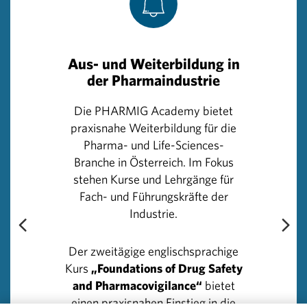
gemeinsam und intensiv an der Versorgungssicherheit
zu arbeiten. „Ein zukunftsfähiges Gesundheitssystem
misst sich auch daran, dass Innovationen den
Patientinnen und Patienten schnell und uneingeschränkt
Aus- und Weiterbildung in
zugänglich gemacht werden und jedes Arzneimittel
der Pharmaindustrie
sicher bei ihnen ankommt“, stellt Herzog klar.
Die PHARMIG Academy bietet
Nachvollziehbar ist für Herzog die Forderung, den Anteil
praxisnahe Weiterbildung für die
der Gesundheitsausgaben am BIP auf 12 Prozent
Pharma- und Life-Sciences-
anzuheben, wo auch das Niveau der Nachbarländer
Branche in Österreich. Im Fokus
liegt: „Angesichts der demografischen Entwicklung und
stehen Kurse und Lehrgänge für
der Zunahme von Volkskrankheiten wie Herz-Kreislauf-
Fach- und Führungskräfte der
Erkrankungen und Diabetes und der Zunahme an
Industrie.
Krebserkrankungen ist das nur logisch und konsequent.“
Der zweitägige englischsprachige
Rückfragehinweis
Kurs
„Foundations of Drug Safety
Pharmig – Verband der pharmazeutischen Industrie
and Pharmacovigilance“
bietet
Österreichs
einen praxisnahen Einstieg in die