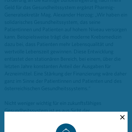
Geld für das Gesundheitssystem ergänzt Pharmig-
Generalsekretär Mag. Alexander Herzog: „Wir haben ein
solidarisches Gesundheitssystem, das seine
Patientinnen und Patienten auf hohem Niveau versorgen
kann. Beispielsweise trägt die moderne Krebsmedizin
dazu bei, dass Patienten mehr Lebensqualität und
wertvolle Lebenszeit gewinnen. Diese Entwicklung
entlastet den stationären Bereich, bei einem, über die
letzten Jahre konstanten Anteil der Ausgaben für
Arzneimittel. Eine Stärkung der Finanzierung wäre daher
ganz im Sinne der Patientinnen und Patienten und des
österreichischen Gesundheitssystems.“
Nicht weniger wichtig für ein zukunftsfähiges
Gesundheitssystem ist es aus Sicht der
pharmazeutischen Industrie, das Thema
Patientennutzen neu zu denken und weiterhin